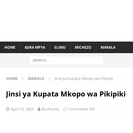
HOME
AJIRA MPYA
ELIMU
MICHEZO
MAKALA
HOME
MAKALA
Jinsi ya Kupata Mkopo wa Pikipiki
Jinsi ya Kupata Mkopo wa Pikipiki
April 16, 2025
Burhoney
Comments Off