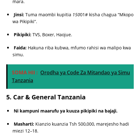
mara.
Jinsi:
Tuma maombi kupitia
150
01# kisha chagua “Mkopo
wa Pikipiki”.
Pikipiki:
TVS, Boxer, Haojue.
Faida:
Hakuna riba kubwa, mfumo rahisi wa malipo kwa
simu.
SOMA HII :
Orodha ya Code Za Mitandao ya Simu
Tanzania
5. Car & General Tanzania
Ni kampuni maarufu ya kuuza pikipiki na bajaji.
Masharti:
Kianzio kuanzia Tsh 500,000, marejesho hadi
miezi 12–18.