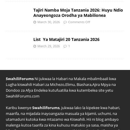
Tajiri Namba Moja Tanzania 2026: Huyu Ndio
Anayeongoza Orodha ya Mabilionea
March 30, 2026
Comments Off
List Ya Matajiri 20 Tanzania 2026
March 29, 2026
1
SwahiliForums
Ni jukwaa la Habari na Makala mbalimbaali kwa
Lugha kiswahili Habari za Michezo,Elimu, Biashara,Ajira Mpya na
Dondoo za Afya Endelea kutufuatilia kwa kutembelea site yetu
SwahiliForums.com
Karibu kwenye
Swahiliforums
, jukwaa lako la kipekee kwa habari,
maarifa, na mijadala inayoangazia masuala ya kijamii, uchumi, na
utamaduni kutoka kwa mtazamo wa Kiswahili. Hii ni blog ambayo
inalenga kutoa taarifa za kina kuhusu matukio ya sasa, maisha ya