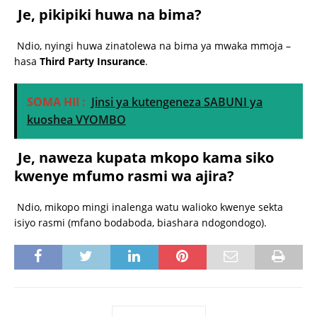
Je, pikipiki huwa na bima?
Ndio, nyingi huwa zinatolewa na bima ya mwaka mmoja –
hasa
Third Party Insurance
.
SOMA HII :
Jinsi ya kutengeneza SABUNI ya
kuoshea VYOMBO
Je, naweza kupata mkopo kama siko
kwenye mfumo rasmi wa ajira?
Ndio, mikopo mingi inalenga watu walioko kwenye sekta
isiyo rasmi (mfano bodaboda, biashara ndogondogo).