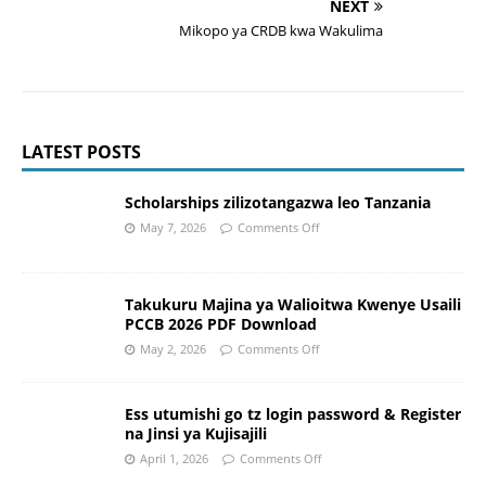
NEXT
Mikopo ya CRDB kwa Wakulima
LATEST POSTS
Scholarships zilizotangazwa leo Tanzania
May 7, 2026
Comments Off
Takukuru Majina ya Walioitwa Kwenye Usaili
PCCB 2026 PDF Download
May 2, 2026
Comments Off
Ess utumishi go tz login password & Register
na Jinsi ya Kujisajili
April 1, 2026
Comments Off