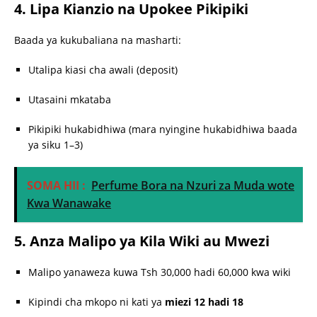
4. Lipa Kianzio na Upokee Pikipiki
Baada ya kukubaliana na masharti:
Utalipa kiasi cha awali (deposit)
Utasaini mkataba
Pikipiki hukabidhiwa (mara nyingine hukabidhiwa baada
ya siku 1–3)
SOMA HII :
Perfume Bora na Nzuri za Muda wote
Kwa Wanawake
5. Anza Malipo ya Kila Wiki au Mwezi
Malipo yanaweza kuwa Tsh 30,000 hadi 60,000 kwa wiki
Kipindi cha mkopo ni kati ya
miezi 12 hadi 18