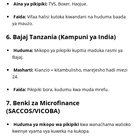
Aina ya pikipiki:
TVS, Boxer, Haojue.
Faida:
Vifaa halisi kutoka kiwandani na huduma baada
ya mauzo.
6. Bajaj Tanzania (Kampuni ya India)
Huduma:
Mikopo ya pikipiki kupitia maduka rasmi ya
Bajaj.
Masharti:
Kianzio + kitambulisho, marejesho hadi miezi
24.
Faida:
Pikipiki bora, kudumu kwa muda mrefu.
7. Benki za Microfinance
(SACCOS/VICOBA)
Huduma ya mkopo wa pikipiki
kwa wanachama walioko
kwenye vyama vya kuweka na kukopa.