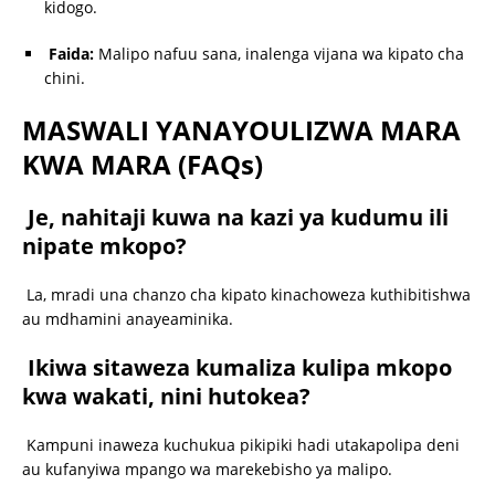
kidogo.
Faida:
Malipo nafuu sana, inalenga vijana wa kipato cha
chini.
MASWALI YANAYOULIZWA MARA
KWA MARA (FAQs)
Je, nahitaji kuwa na kazi ya kudumu ili
nipate mkopo?
La, mradi una chanzo cha kipato kinachoweza kuthibitishwa
au mdhamini anayeaminika.
Ikiwa sitaweza kumaliza kulipa mkopo
kwa wakati, nini hutokea?
Kampuni inaweza kuchukua pikipiki hadi utakapolipa deni
au kufanyiwa mpango wa marekebisho ya malipo.