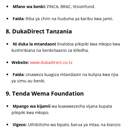
Mfano wa benki:
FINCA, BRAC, VisionFund.
Faida:
Riba ya chini na huduma ya karibu kwa jamii.
8. DukaDirect Tanzania
Ni duka la mtandaoni
linalotoa pikipiki kwa mkopo kwa
kushirikiana na benki/taasisi za kifedha.
Website:
www.dukadirect.co.tz
Faida:
Unaweza kuagiza mtandaoni na kulipia kwa njia
ya simu au benki.
9. Tenda Wema Foundation
Mpango wa kijamii
wa kuwawezesha vijana kupata
pikipiki kwa mkopo.
Vigezo:
Uthibitisho wa kipato, barua ya mtaa, na kianzio