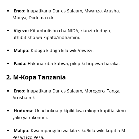
Eneo:
Inapatikana Dar es Salaam, Mwanza, Arusha,
Mbeya, Dodoma n.k.
Vigezo:
Kitambulisho cha NIDA, kianzio kidogo,
uthibitisho wa kipato/mdhamini.
Malipo:
Kidogo kidogo kila wiki/mwezi.
Faida:
Hakuna riba kubwa, pikipiki hupewa haraka.
2. M-Kopa Tanzania
Eneo:
Inapatikana Dar es Salaam, Morogoro, Tanga,
Arusha n.k.
Huduma:
Unachukua pikipiki kwa mkopo kupitia simu
yako ya mkononi.
Malipo:
Kwa mpangilio wa kila siku/kila wiki kupitia M-
Pesa/Tigo Pesa.