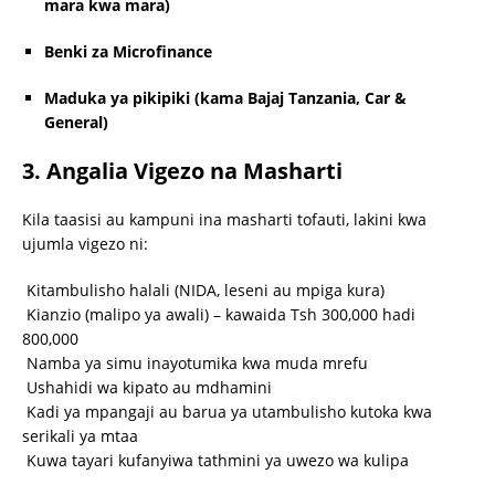
mara kwa mara)
Benki za Microfinance
Maduka ya pikipiki (kama Bajaj Tanzania, Car &
General)
3. Angalia Vigezo na Masharti
Kila taasisi au kampuni ina masharti tofauti, lakini kwa
ujumla vigezo ni:
Kitambulisho halali (NIDA, leseni au mpiga kura)
Kianzio (malipo ya awali) – kawaida Tsh 300,000 hadi
800,000
Namba ya simu inayotumika kwa muda mrefu
Ushahidi wa kipato au mdhamini
Kadi ya mpangaji au barua ya utambulisho kutoka kwa
serikali ya mtaa
Kuwa tayari kufanyiwa tathmini ya uwezo wa kulipa