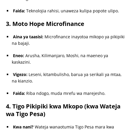
Faida:
Teknolojia rahisi, unaweza kulipa popote ulipo.
3. Moto Hope Microfinance
Aina ya taasisi:
Microfinance inayotoa mikopo ya pikipiki
na bajaji.
Eneo:
Arusha, Kilimanjaro, Moshi, na maeneo ya
kaskazini.
Vigezo:
Leseni, kitambulisho, barua ya serikali ya mtaa,
na kianzio.
Faida:
Riba ndogo, muda mrefu wa marejesho.
4. Tigo Pikipiki kwa Mkopo (kwa Wateja
wa Tigo Pesa)
Kwa nani?
Wateja wanaotumia Tigo Pesa mara kwa