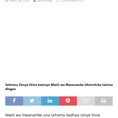
April 24, 2025
Burhoney
Comments Off
Sehemu Zenye Hisia kwenye Mwili wa Mwanamke Ukimshika lazima
Alegee
Mwili wa mwanamke una sehemu kadhaa zenye hisia