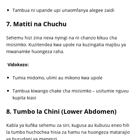
Tambua ni upande upi unaomfanya alegee zaidi
7. Matiti na Chuchu
Sehemu hizi zina neva nyingi na ni chanzo kikuu cha
msisimko. Kuzitendea kwa upole na kuzingatia majibu ya
mwanamke huongeza raha.
Vidokezo:
Tumia midomo, ulimi au mikono kwa upole
Tambua kiwango chake cha msisimko – usitumie nguvu
kupita kiasi
8. Tumbo la Chini (Lower Abdomen)
Kabla ya kufika sehemu za siri, kugusa au kubusu eneo hili
la tumbo huchochea hisia za hamu na huongeza matarajio
ya burudani ya mapenzi.