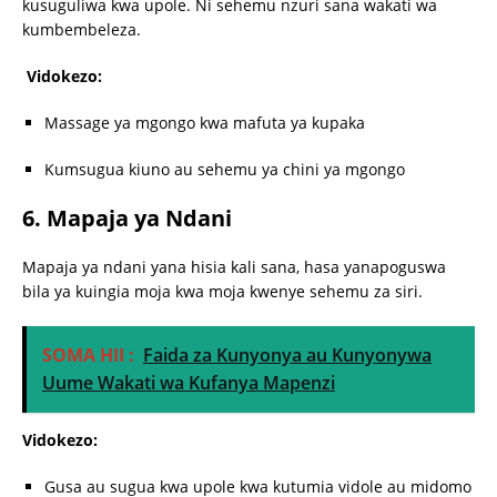
kusuguliwa kwa upole. Ni sehemu nzuri sana wakati wa
kumbembeleza.
Vidokezo:
Massage ya mgongo kwa mafuta ya kupaka
Kumsugua kiuno au sehemu ya chini ya mgongo
6. Mapaja ya Ndani
Mapaja ya ndani yana hisia kali sana, hasa yanapoguswa
bila ya kuingia moja kwa moja kwenye sehemu za siri.
SOMA HII :
Faida za Kunyonya au Kunyonywa
Uume Wakati wa Kufanya Mapenzi
Vidokezo:
Gusa au sugua kwa upole kwa kutumia vidole au midomo