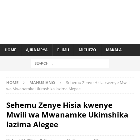
HOME
AJIRA MPYA
ELIMU
MICHEZO
MAKALA
HOME
MAHUSIANO
Sehemu Zenye Hisia kwenye Mwili
wa Mwanamke Ukimshika lazima Alegee
Sehemu Zenye Hisia kwenye
Mwili wa Mwanamke Ukimshika
lazima Alegee