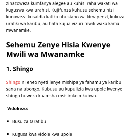
zinazoweza kumfanya alegee au kuhisi raha wakati wa
kuguswa kwa urahisi. Kujifunza kuhusu sehemu hizi
kunaweza kusaidia katika uhusiano wa kimapenzi, kukuza
urafiki wa karibu, au hata kujua vizuri mwili wako kama
mwanamke.
Sehemu Zenye Hisia Kwenye
Mwili wa Mwanamke
1. Shingo
Shingo
ni eneo nyeti lenye mishipa ya fahamu ya karibu
sana na ubongo. Kubusu au kupulizia kwa upole kwenye
shingo huweza kuamsha msisimko mkubwa.
Vidokezo:
Busu za taratibu
Kugusa kwa vidole kwa upole