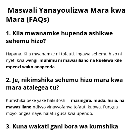
Maswali Yanayoulizwa Mara kwa
Mara (FAQs)
1. Kila mwanamke hupenda ashikwe
sehemu hizo?
Hapana. Kila mwanamke ni tofauti. Ingawa sehemu hizo ni
nyeti kwa wengi,
muhimu ni mawasiliano na kuelewa kile
mpenzi wako anapenda
.
2. Je, nikimshika sehemu hizo mara kwa
mara atalegea tu?
Kumshika peke yake hakutoshi –
mazingira, muda, hisia, na
mawasiliano
ndivyo vinavyofanya tofauti kubwa. Fungua
moyo, ongea naye, halafu gusa kwa upendo.
3. Kuna wakati gani bora wa kumshika