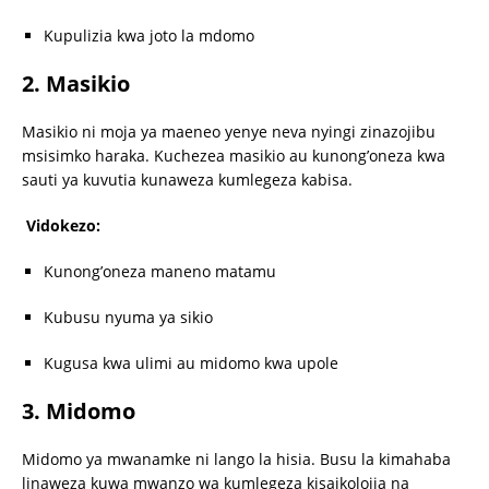
Kupulizia kwa joto la mdomo
2. Masikio
Masikio ni moja ya maeneo yenye neva nyingi zinazojibu
msisimko haraka. Kuchezea masikio au kunong’oneza kwa
sauti ya kuvutia kunaweza kumlegeza kabisa.
Vidokezo:
Kunong’oneza maneno matamu
Kubusu nyuma ya sikio
Kugusa kwa ulimi au midomo kwa upole
3. Midomo
Midomo ya mwanamke ni lango la hisia. Busu la kimahaba
linaweza kuwa mwanzo wa kumlegeza kisaikolojia na