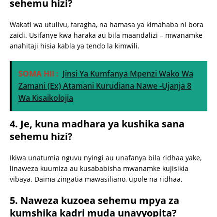
sehemu hizi?
Wakati wa utulivu, faragha, na hamasa ya kimahaba ni bora
zaidi. Usifanye kwa haraka au bila maandalizi – mwanamke
anahitaji hisia kabla ya tendo la kimwili.
SOMA HII :
Jinsi Ya Kumfanya Mpenzi Wako Wa
Zamani (Ex) Atamani Kurudiana Nawe -Ujanja 8
Wa Kisaikolojia
4. Je, kuna madhara ya kushika sana
sehemu hizi?
Ikiwa unatumia nguvu nyingi au unafanya bila ridhaa yake,
linaweza kuumiza au kusababisha mwanamke kujisikia
vibaya. Daima zingatia mawasiliano, upole na ridhaa.
5. Naweza kuzoea sehemu mpya za
kumshika kadri muda unavyopita?