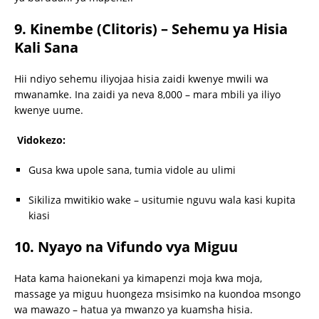
9. Kinembe (Clitoris) – Sehemu ya Hisia
Kali Sana
Hii ndiyo sehemu iliyojaa hisia zaidi kwenye mwili wa
mwanamke. Ina zaidi ya neva 8,000 – mara mbili ya iliyo
kwenye uume.
Vidokezo:
Gusa kwa upole sana, tumia vidole au ulimi
Sikiliza mwitikio wake – usitumie nguvu wala kasi kupita
kiasi
10. Nyayo na Vifundo vya Miguu
Hata kama haionekani ya kimapenzi moja kwa moja,
massage ya miguu huongeza msisimko na kuondoa msongo
wa mawazo – hatua ya mwanzo ya kuamsha hisia.