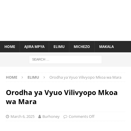
HOME
AJIRA MPYA
ELIMU
MICHEZO
MAKALA
HOME
ELIMU
Orodha ya Vyuo Vilivyopo Mkoa wa Mara
Orodha ya Vyuo Vilivyopo Mkoa
wa Mara
March 6, 2025
Burhoney
Comments Off