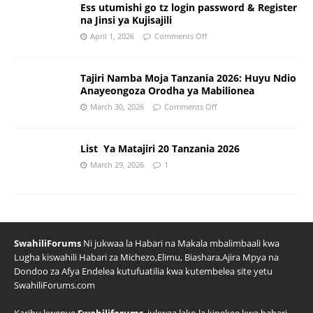
Ess utumishi go tz login password & Register
na Jinsi ya Kujisajili
April 1, 2026
Comments Off
Tajiri Namba Moja Tanzania 2026: Huyu Ndio
Anayeongoza Orodha ya Mabilionea
March 30, 2026
Comments Off
List Ya Matajiri 20 Tanzania 2026
March 29, 2026
1
SwahiliForums
Ni jukwaa la Habari na Makala mbalimbaali kwa
Lugha kiswahili Habari za Michezo,Elimu, Biashara,Ajira Mpya na
Dondoo za Afya Endelea kutufuatilia kwa kutembelea site yetu
SwahiliForums.com