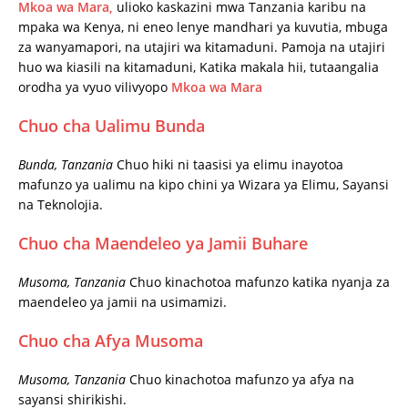
Mkoa wa Mara,
ulioko kaskazini mwa Tanzania karibu na
mpaka wa Kenya, ni eneo lenye mandhari ya kuvutia, mbuga
za wanyamapori, na utajiri wa kitamaduni. Pamoja na utajiri
huo wa kiasili na kitamaduni, Katika makala hii, tutaangalia
orodha ya vyuo vilivyopo
Mkoa wa Mara
Chuo cha Ualimu Bunda
Bunda, Tanzania
Chuo hiki ni taasisi ya elimu inayotoa
mafunzo ya ualimu na kipo chini ya Wizara ya Elimu, Sayansi
na Teknolojia.
Chuo cha Maendeleo ya Jamii Buhare
Musoma, Tanzania
Chuo kinachotoa mafunzo katika nyanja za
maendeleo ya jamii na usimamizi.
Chuo cha Afya Musoma
Musoma, Tanzania
Chuo kinachotoa mafunzo ya afya na
sayansi shirikishi.