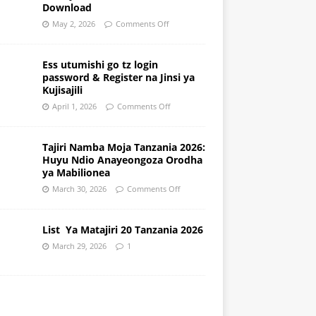
Download
May 2, 2026
Comments Off
Ess utumishi go tz login
password & Register na Jinsi ya
Kujisajili
April 1, 2026
Comments Off
Tajiri Namba Moja Tanzania 2026:
Huyu Ndio Anayeongoza Orodha
ya Mabilionea
March 30, 2026
Comments Off
List Ya Matajiri 20 Tanzania 2026
March 29, 2026
1