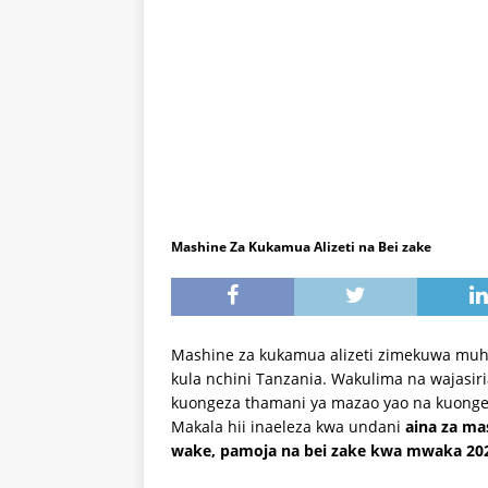
Mashine Za Kukamua Alizeti na Bei zake
Mashine za kukamua alizeti zimekuwa muhi
kula nchini Tanzania. Wakulima na wajasiri
kuongeza thamani ya mazao yao na kuongez
Makala hii inaeleza kwa undani
aina za ma
wake, pamoja na bei zake kwa mwaka 20