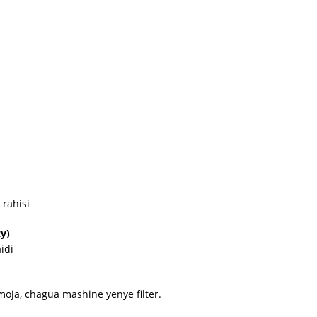
rahisi
y)
idi
oja, chagua mashine yenye filter.