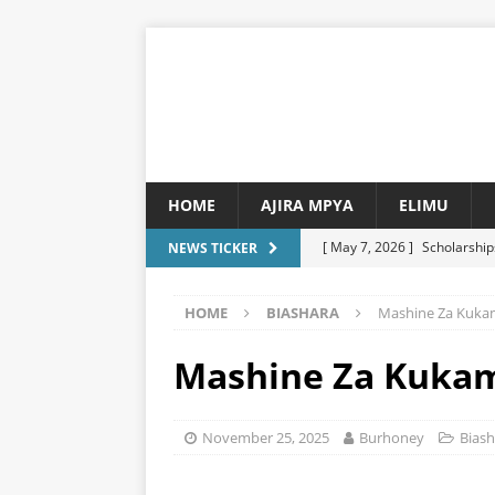
HOME
AJIRA MPYA
ELIMU
[ May 7, 2026 ]
Scholarship
NEWS TICKER
[ May 2, 2026 ]
Takukuru M
HOME
BIASHARA
Mashine Za Kukamu
MAKALA
[ April 1, 2026 ]
Ess utumishi
Mashine Za Kukamu
[ March 30, 2026 ]
Tajiri 
Mabilionea
MAKALA
November 25, 2025
Burhoney
Biash
[ March 29, 2026 ]
List Ya 