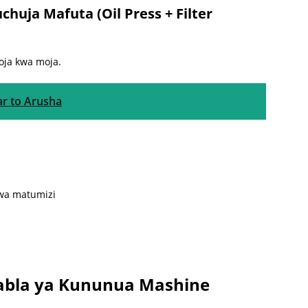
huja Mafuta (Oil Press + Filter
moja kwa moja.
ar to Arusha
kwa matumizi
abla ya Kununua Mashine