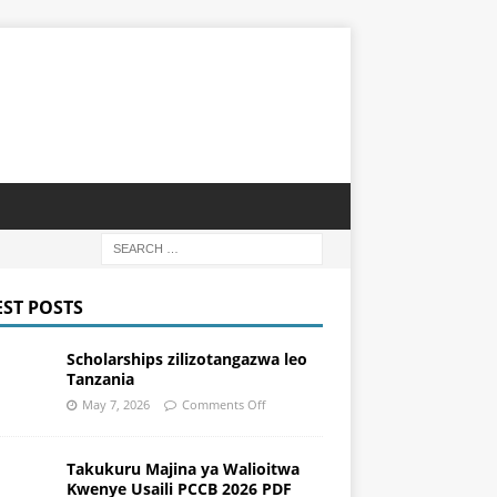
EST POSTS
Scholarships zilizotangazwa leo
Tanzania
May 7, 2026
Comments Off
Takukuru Majina ya Walioitwa
Kwenye Usaili PCCB 2026 PDF