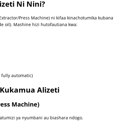
eti Ni Nini?
Extractor/Press Machine) ni kifaa kinachotumika kubana
de oil). Mashine hizi hutofautiana kwa:
fully automatic)
 Kukamua Alizeti
ress Machine)
atumizi ya nyumbani au biashara ndogo.