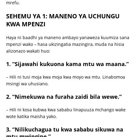
mrefu.
SEHEMU YA 1: MANENO YA UCHUNGU
KWA MPENZI
Haya ni baadhi ya maneno ambayo yanaweza kuumiza sana
mpenzi wako – hasa ukizingatia mazingira, muda na hisia
alizonazo wakati huo:
1.
“Sijawahi kukuona kama mtu wa maana.”
– Hili ni tusi moja kwa moja kwa moyo wa mtu. Linabomoa
msingi wa uhusiano.
2.
“Nimekuwa na furaha zaidi bila wewe.”
– Hili ni kosa kubwa kwa sababu linapuuza mchango wake
wote katika maisha yako.
3.
“Nilikuchagua tu kwa sababu sikuwa na
mtu mwingine.”