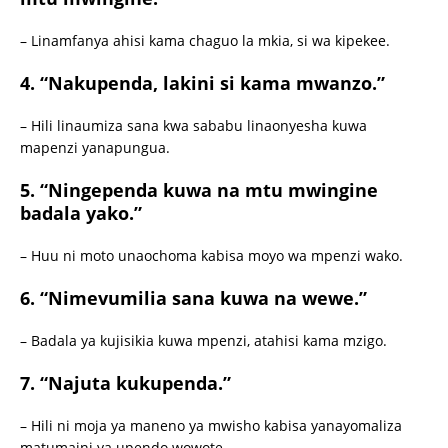
– Linamfanya ahisi kama chaguo la mkia, si wa kipekee.
4.
“Nakupenda, lakini si kama mwanzo.”
– Hili linaumiza sana kwa sababu linaonyesha kuwa
mapenzi yanapungua.
5.
“Ningependa kuwa na mtu mwingine
badala yako.”
– Huu ni moto unaochoma kabisa moyo wa mpenzi wako.
6.
“Nimevumilia sana kuwa na wewe.”
– Badala ya kujisikia kuwa mpenzi, atahisi kama mzigo.
7.
“Najuta kukupenda.”
– Hili ni moja ya maneno ya mwisho kabisa yanayomaliza
matumaini ya upendo wowote.