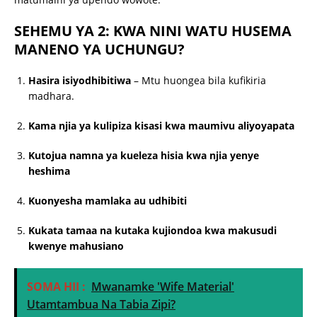
SEHEMU YA 2: KWA NINI WATU HUSEMA
MANENO YA UCHUNGU?
Hasira isiyodhibitiwa
– Mtu huongea bila kufikiria
madhara.
Kama njia ya kulipiza kisasi kwa maumivu aliyoyapata
Kutojua namna ya kueleza hisia kwa njia yenye
heshima
Kuonyesha mamlaka au udhibiti
Kukata tamaa na kutaka kujiondoa kwa makusudi
kwenye mahusiano
SOMA HII :
Mwanamke 'Wife Material'
Utamtambua Na Tabia Zipi?