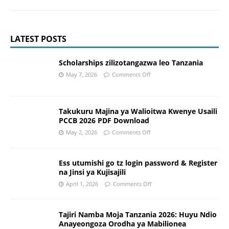
LATEST POSTS
Scholarships zilizotangazwa leo Tanzania
May 7, 2026
Comments Off
Takukuru Majina ya Walioitwa Kwenye Usaili
PCCB 2026 PDF Download
May 2, 2026
Comments Off
Ess utumishi go tz login password & Register
na Jinsi ya Kujisajili
April 1, 2026
Comments Off
Tajiri Namba Moja Tanzania 2026: Huyu Ndio
Anayeongoza Orodha ya Mabilionea