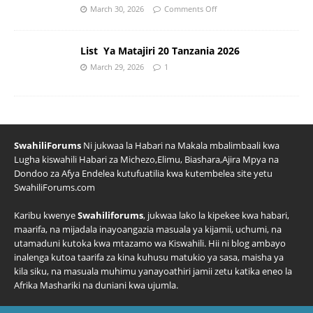
March 30, 2026
Comments Off
List Ya Matajiri 20 Tanzania 2026
March 29, 2026
1
SwahiliForums
Ni jukwaa la Habari na Makala mbalimbaali kwa
Lugha kiswahili Habari za Michezo,Elimu, Biashara,Ajira Mpya na
Dondoo za Afya Endelea kutufuatilia kwa kutembelea site yetu
SwahiliForums.com
Karibu kwenye
Swahiliforums
, jukwaa lako la kipekee kwa habari,
maarifa, na mijadala inayoangazia masuala ya kijamii, uchumi, na
utamaduni kutoka kwa mtazamo wa Kiswahili. Hii ni blog ambayo
inalenga kutoa taarifa za kina kuhusu matukio ya sasa, maisha ya
kila siku, na masuala muhimu yanayoathiri jamii zetu katika eneo la
Afrika Mashariki na duniani kwa ujumla.