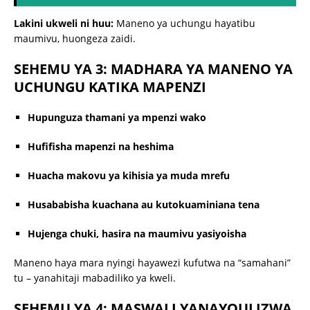
Lakini ukweli ni huu:
Maneno ya uchungu hayatibu
maumivu, huongeza zaidi.
SEHEMU YA 3: MADHARA YA MANENO YA
UCHUNGU KATIKA MAPENZI
Hupunguza thamani ya mpenzi wako
Hufifisha mapenzi na heshima
Huacha makovu ya kihisia ya muda mrefu
Husababisha kuachana au kutokuaminiana tena
Hujenga chuki, hasira na maumivu yasiyoisha
Maneno haya mara nyingi hayawezi kufutwa na “samahani”
tu – yanahitaji mabadiliko ya kweli.
SEHEMU YA 4: MASWALI YANAYOULIZWA