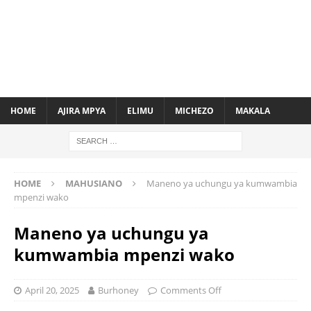
HOME
AJIRA MPYA
ELIMU
MICHEZO
MAKALA
HOME
MAHUSIANO
Maneno ya uchungu ya kumwambia
mpenzi wako
Maneno ya uchungu ya
kumwambia mpenzi wako
April 20, 2025
Burhoney
Comments Off