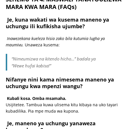
MARA KWA MARA (FAQs)
Je, kuna wakati wa kusema maneno ya
uchungu ili kufikisha ujumbe?
Inawezekana kueleza hisia zako bila kutumia lugha ya
maumivu.
Unaweza kusema:
“Nimeumizwa na kitendo hicho…” badala ya
“Wewe hufai kabisa!”
Nifanye nini kama nimesema maneno ya
uchungu kwa mpenzi wangu?
Kubali kosa. Omba msamaha.
Usijitetee. Tambua kuwa ulisema kitu kibaya na uko tayari
kubadilika. Pia mpe muda wa kupona.
Je, maneno ya uchungu yanaweza