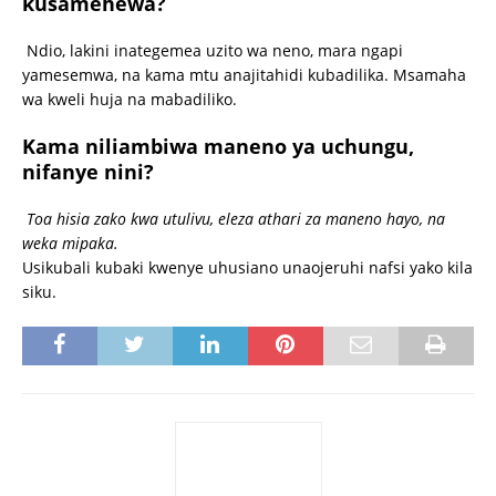
kusamehewa?
Ndio, lakini inategemea uzito wa neno, mara ngapi
yamesemwa, na kama mtu anajitahidi kubadilika. Msamaha
wa kweli huja na mabadiliko.
Kama niliambiwa maneno ya uchungu,
nifanye nini?
Toa hisia zako kwa utulivu, eleza athari za maneno hayo, na
weka mipaka.
Usikubali kubaki kwenye uhusiano unaojeruhi nafsi yako kila
siku.