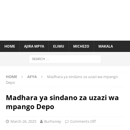
HOME
AJIRA MPYA
ELIMU
MICHEZO
MAKALA
HOME
AFYA
Madhara ya sindano za uzazi wa mpango
Depo
Madhara ya sindano za uzazi wa
mpango Depo
March 26, 2025
Burhoney
Comments Off