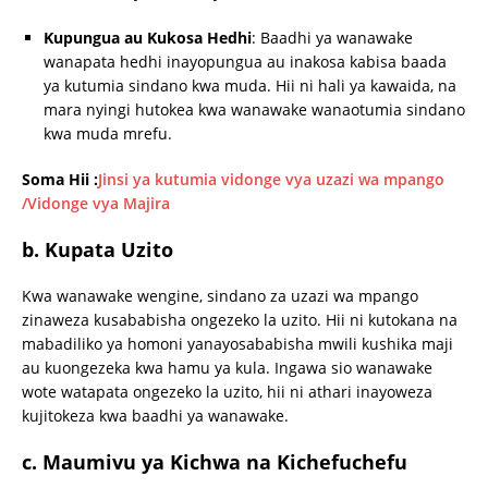
Kupungua au Kukosa Hedhi
: Baadhi ya wanawake
wanapata hedhi inayopungua au inakosa kabisa baada
ya kutumia sindano kwa muda. Hii ni hali ya kawaida, na
mara nyingi hutokea kwa wanawake wanaotumia sindano
kwa muda mrefu.
Soma Hii :
Jinsi ya kutumia vidonge vya uzazi wa mpango
/Vidonge vya Majira
b.
Kupata Uzito
Kwa wanawake wengine, sindano za uzazi wa mpango
zinaweza kusababisha ongezeko la uzito. Hii ni kutokana na
mabadiliko ya homoni yanayosababisha mwili kushika maji
au kuongezeka kwa hamu ya kula. Ingawa sio wanawake
wote watapata ongezeko la uzito, hii ni athari inayoweza
kujitokeza kwa baadhi ya wanawake.
c.
Maumivu ya Kichwa na Kichefuchefu