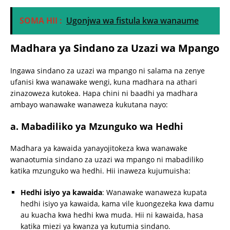
SOMA HII :
Ugonjwa wa fistula kwa wanaume
Madhara ya Sindano za Uzazi wa Mpango
Ingawa sindano za uzazi wa mpango ni salama na zenye
ufanisi kwa wanawake wengi, kuna madhara na athari
zinazoweza kutokea. Hapa chini ni baadhi ya madhara
ambayo wanawake wanaweza kukutana nayo:
a.
Mabadiliko ya Mzunguko wa Hedhi
Madhara ya kawaida yanayojitokeza kwa wanawake
wanaotumia sindano za uzazi wa mpango ni mabadiliko
katika mzunguko wa hedhi. Hii inaweza kujumuisha:
Hedhi isiyo ya kawaida
: Wanawake wanaweza kupata
hedhi isiyo ya kawaida, kama vile kuongezeka kwa damu
au kuacha kwa hedhi kwa muda. Hii ni kawaida, hasa
katika miezi ya kwanza ya kutumia sindano.