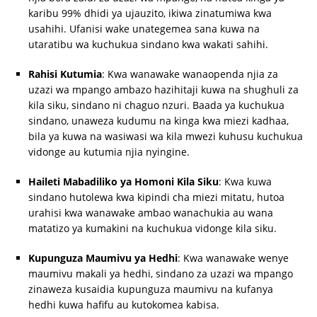
karibu 99% dhidi ya ujauzito, ikiwa zinatumiwa kwa
usahihi. Ufanisi wake unategemea sana kuwa na
utaratibu wa kuchukua sindano kwa wakati sahihi.
Rahisi Kutumia
: Kwa wanawake wanaopenda njia za
uzazi wa mpango ambazo hazihitaji kuwa na shughuli za
kila siku, sindano ni chaguo nzuri. Baada ya kuchukua
sindano, unaweza kudumu na kinga kwa miezi kadhaa,
bila ya kuwa na wasiwasi wa kila mwezi kuhusu kuchukua
vidonge au kutumia njia nyingine.
Haileti Mabadiliko ya Homoni Kila Siku
: Kwa kuwa
sindano hutolewa kwa kipindi cha miezi mitatu, hutoa
urahisi kwa wanawake ambao wanachukia au wana
matatizo ya kumakini na kuchukua vidonge kila siku.
Kupunguza Maumivu ya Hedhi
: Kwa wanawake wenye
maumivu makali ya hedhi, sindano za uzazi wa mpango
zinaweza kusaidia kupunguza maumivu na kufanya
hedhi kuwa hafifu au kutokomea kabisa.