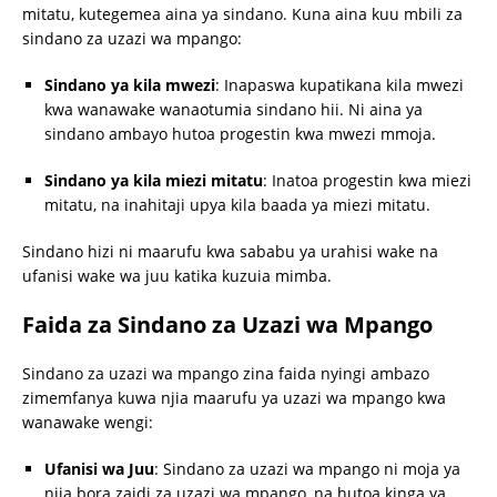
mitatu, kutegemea aina ya sindano. Kuna aina kuu mbili za
sindano za uzazi wa mpango:
Sindano ya kila mwezi
: Inapaswa kupatikana kila mwezi
kwa wanawake wanaotumia sindano hii. Ni aina ya
sindano ambayo hutoa progestin kwa mwezi mmoja.
Sindano ya kila miezi mitatu
: Inatoa progestin kwa miezi
mitatu, na inahitaji upya kila baada ya miezi mitatu.
Sindano hizi ni maarufu kwa sababu ya urahisi wake na
ufanisi wake wa juu katika kuzuia mimba.
Faida za Sindano za Uzazi wa Mpango
Sindano za uzazi wa mpango zina faida nyingi ambazo
zimemfanya kuwa njia maarufu ya uzazi wa mpango kwa
wanawake wengi:
Ufanisi wa Juu
: Sindano za uzazi wa mpango ni moja ya
njia bora zaidi za uzazi wa mpango, na hutoa kinga ya