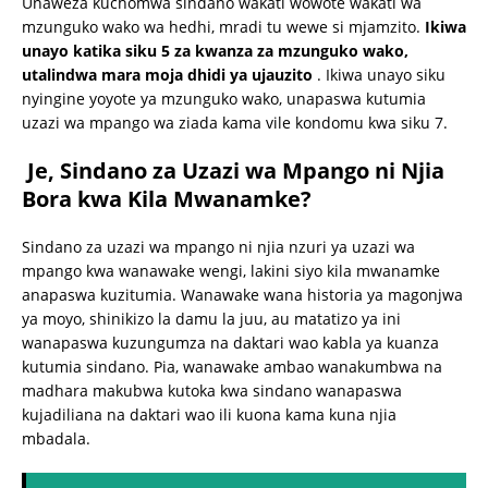
Unaweza kuchomwa sindano wakati wowote wakati wa
mzunguko wako wa hedhi, mradi tu wewe si mjamzito.
Ikiwa
unayo katika siku 5 za kwanza za mzunguko wako,
utalindwa mara moja dhidi ya ujauzito
. Ikiwa unayo siku
nyingine yoyote ya mzunguko wako, unapaswa kutumia
uzazi wa mpango wa ziada kama vile kondomu kwa siku 7.
Je, Sindano za Uzazi wa Mpango ni Njia
Bora kwa Kila Mwanamke?
Sindano za uzazi wa mpango ni njia nzuri ya uzazi wa
mpango kwa wanawake wengi, lakini siyo kila mwanamke
anapaswa kuzitumia. Wanawake wana historia ya magonjwa
ya moyo, shinikizo la damu la juu, au matatizo ya ini
wanapaswa kuzungumza na daktari wao kabla ya kuanza
kutumia sindano. Pia, wanawake ambao wanakumbwa na
madhara makubwa kutoka kwa sindano wanapaswa
kujadiliana na daktari wao ili kuona kama kuna njia
mbadala.