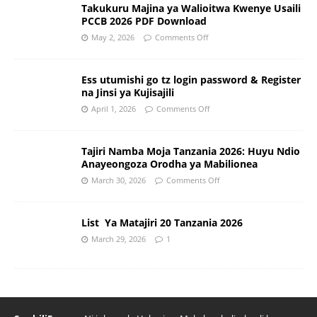
Takukuru Majina ya Walioitwa Kwenye Usaili
PCCB 2026 PDF Download
May 2, 2026
Comments Off
Ess utumishi go tz login password & Register
na Jinsi ya Kujisajili
April 1, 2026
Comments Off
Tajiri Namba Moja Tanzania 2026: Huyu Ndio
Anayeongoza Orodha ya Mabilionea
March 30, 2026
Comments Off
List Ya Matajiri 20 Tanzania 2026
March 29, 2026
1