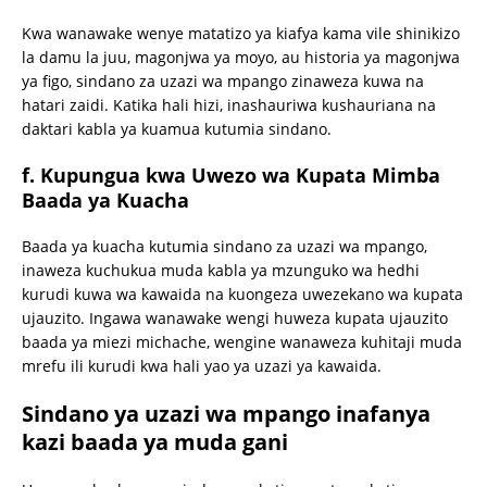
Kwa wanawake wenye matatizo ya kiafya kama vile shinikizo
la damu la juu, magonjwa ya moyo, au historia ya magonjwa
ya figo, sindano za uzazi wa mpango zinaweza kuwa na
hatari zaidi. Katika hali hizi, inashauriwa kushauriana na
daktari kabla ya kuamua kutumia sindano.
f.
Kupungua kwa Uwezo wa Kupata Mimba
Baada ya Kuacha
Baada ya kuacha kutumia sindano za uzazi wa mpango,
inaweza kuchukua muda kabla ya mzunguko wa hedhi
kurudi kuwa wa kawaida na kuongeza uwezekano wa kupata
ujauzito. Ingawa wanawake wengi huweza kupata ujauzito
baada ya miezi michache, wengine wanaweza kuhitaji muda
mrefu ili kurudi kwa hali yao ya uzazi ya kawaida.
Sindano ya uzazi wa mpango inafanya
kazi baada ya muda gani