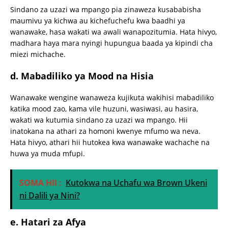
Sindano za uzazi wa mpango pia zinaweza kusababisha
maumivu ya kichwa au kichefuchefu kwa baadhi ya
wanawake, hasa wakati wa awali wanapozitumia. Hata hivyo,
madhara haya mara nyingi hupungua baada ya kipindi cha
miezi michache.
d.
Mabadiliko ya Mood na Hisia
Wanawake wengine wanaweza kujikuta wakihisi mabadiliko
katika mood zao, kama vile huzuni, wasiwasi, au hasira,
wakati wa kutumia sindano za uzazi wa mpango. Hii
inatokana na athari za homoni kwenye mfumo wa neva.
Hata hivyo, athari hii hutokea kwa wanawake wachache na
huwa ya muda mfupi.
SOMA HII :
Kutokwa na Uchafu wa Brown Ukeni
ni Dalili ya Nini?
e.
Hatari za Afya