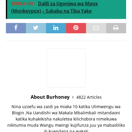
SOMA HII :
Dalili za Ugonjwa wa Mpox
(Monkeypox) – Sababu na Tiba Yake
About Burhoney
4822 Articles
Nina uzoefu wa zaidi ya miaka 10 katika Ulimwengu wa
Blogin ,Na Uandishi wa Makala Mbalimbali mitandaoni
katika kuhakikisha nakuletea kilichobora nimekuwa
nikitumia muda Wangu mwingi kujifunza juu ya mabadiliko
ili kuendana na wakati