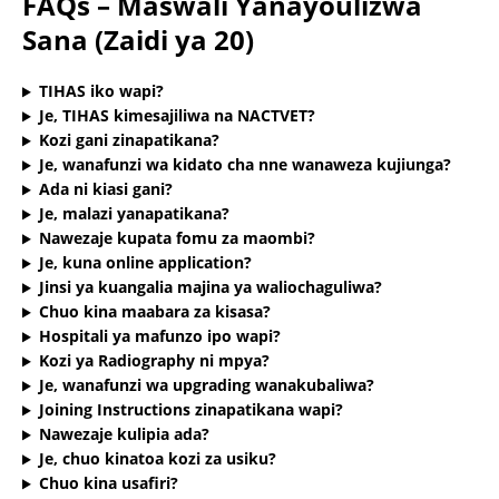
FAQs – Maswali Yanayoulizwa
Sana (Zaidi ya 20)
TIHAS iko wapi?
Je, TIHAS kimesajiliwa na NACTVET?
Kozi gani zinapatikana?
Je, wanafunzi wa kidato cha nne wanaweza kujiunga?
Ada ni kiasi gani?
Je, malazi yanapatikana?
Nawezaje kupata fomu za maombi?
Je, kuna online application?
Jinsi ya kuangalia majina ya waliochaguliwa?
Chuo kina maabara za kisasa?
Hospitali ya mafunzo ipo wapi?
Kozi ya Radiography ni mpya?
Je, wanafunzi wa upgrading wanakubaliwa?
Joining Instructions zinapatikana wapi?
Nawezaje kulipia ada?
Je, chuo kinatoa kozi za usiku?
Chuo kina usafiri?