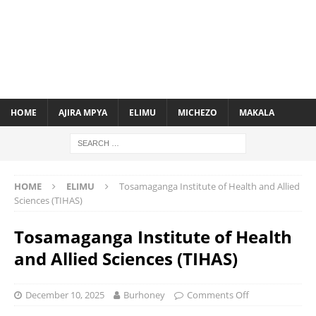
HOME
AJIRA MPYA
ELIMU
MICHEZO
MAKALA
HOME
ELIMU
Tosamaganga Institute of Health and Allied
Sciences (TIHAS)
Tosamaganga Institute of Health
and Allied Sciences (TIHAS)
December 10, 2025
Burhoney
Comments Off