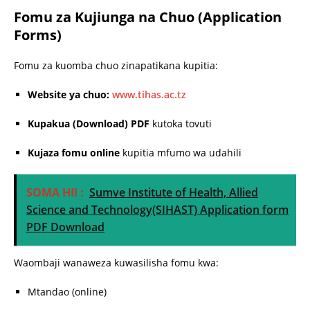
Fomu za Kujiunga na Chuo (Application
Forms)
Fomu za kuomba chuo zinapatikana kupitia:
Website ya chuo:
www.tihas.ac.tz
Kupakua (Download) PDF
kutoka tovuti
Kujaza fomu online
kupitia mfumo wa udahili
SOMA HII :
Sumve Institute of Health, Allied
Science and Technology(SIHAST) Application form
PDF Download
Waombaji wanaweza kuwasilisha fomu kwa:
Mtandao (online)