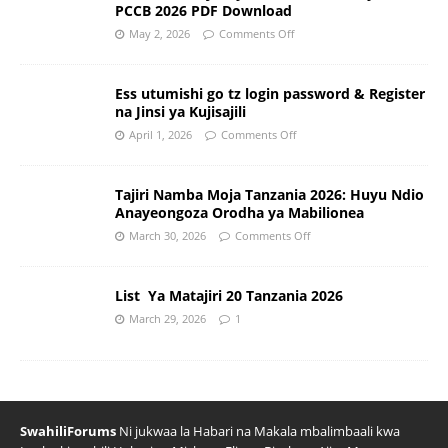
PCCB 2026 PDF Download
May 2, 2026
Comments Off
Ess utumishi go tz login password & Register
na Jinsi ya Kujisajili
April 1, 2026
Comments Off
Tajiri Namba Moja Tanzania 2026: Huyu Ndio
Anayeongoza Orodha ya Mabilionea
March 30, 2026
Comments Off
List Ya Matajiri 20 Tanzania 2026
March 29, 2026
1
SwahiliForums
Ni jukwaa la Habari na Makala mbalimbaali kwa