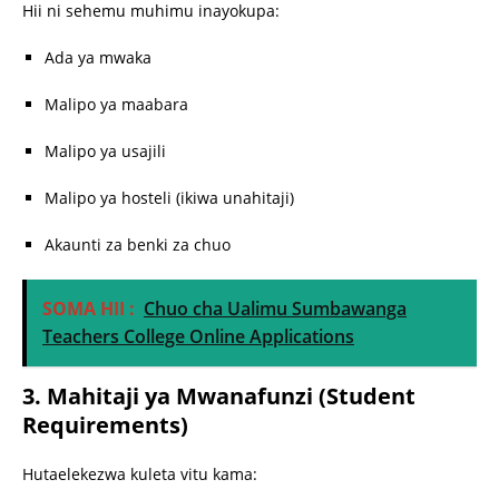
Hii ni sehemu muhimu inayokupa:
Ada ya mwaka
Malipo ya maabara
Malipo ya usajili
Malipo ya hosteli (ikiwa unahitaji)
Akaunti za benki za chuo
SOMA HII :
Chuo cha Ualimu Sumbawanga
Teachers College Online Applications
3. Mahitaji ya Mwanafunzi (Student
Requirements)
Hutaelekezwa kuleta vitu kama: