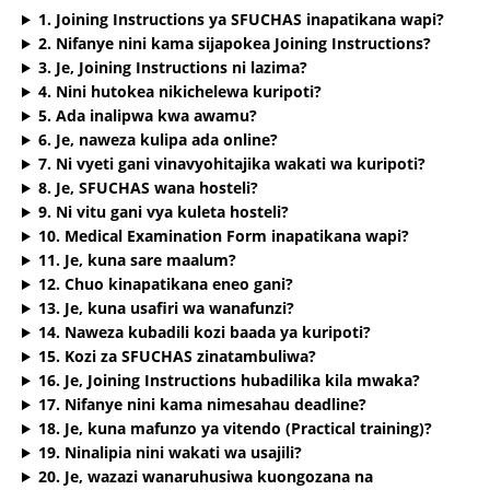
1. Joining Instructions ya SFUCHAS inapatikana wapi?
2. Nifanye nini kama sijapokea Joining Instructions?
3. Je, Joining Instructions ni lazima?
4. Nini hutokea nikichelewa kuripoti?
5. Ada inalipwa kwa awamu?
6. Je, naweza kulipa ada online?
7. Ni vyeti gani vinavyohitajika wakati wa kuripoti?
8. Je, SFUCHAS wana hosteli?
9. Ni vitu gani vya kuleta hosteli?
10. Medical Examination Form inapatikana wapi?
11. Je, kuna sare maalum?
12. Chuo kinapatikana eneo gani?
13. Je, kuna usafiri wa wanafunzi?
14. Naweza kubadili kozi baada ya kuripoti?
15. Kozi za SFUCHAS zinatambuliwa?
16. Je, Joining Instructions hubadilika kila mwaka?
17. Nifanye nini kama nimesahau deadline?
18. Je, kuna mafunzo ya vitendo (Practical training)?
19. Ninalipia nini wakati wa usajili?
20. Je, wazazi wanaruhusiwa kuongozana na