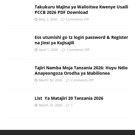
Takukuru Majina ya Walioitwa Kwenye Usaili
PCCB 2026 PDF Download
May 2, 2026
Comments Off
Ess utumishi go tz login password & Register
na Jinsi ya Kujisajili
April 1, 2026
Comments Off
Tajiri Namba Moja Tanzania 2026: Huyu Ndio
Anayeongoza Orodha ya Mabilionea
March 30, 2026
Comments Off
List Ya Matajiri 20 Tanzania 2026
March 29, 2026
1