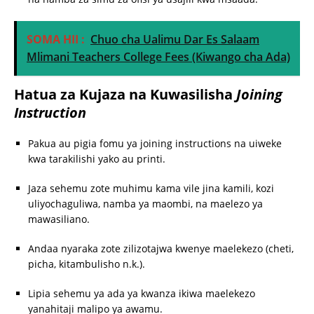
SOMA HII :
Chuo cha Ualimu Dar Es Salaam
Mlimani Teachers College Fees (Kiwango cha Ada)
Hatua za Kujaza na Kuwasilisha
Joining
Instruction
Pakua au pigia fomu ya joining instructions na uiweke
kwa tarakilishi yako au printi.
Jaza sehemu zote muhimu kama vile jina kamili, kozi
uliyochaguliwa, namba ya maombi, na maelezo ya
mawasiliano.
Andaa nyaraka zote zilizotajwa kwenye maelekezo (cheti,
picha, kitambulisho n.k.).
Lipia sehemu ya ada ya kwanza ikiwa maelekezo
yanahitaji malipo ya awamu.