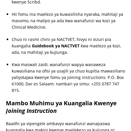
kwenye Scribd.
Hii fomu ina maelezo ya kuwasilisha nyaraka, mahitaji ya
masomo, na malipo ya ada kwa wanafunzi wa kozi ya
Clinical Medicine.
Chuo ni rasmi chini ya NACTVET, hivyo ni vizuri pia
kuangalia
Guidebook ya NACTVET
kwa maelezo ya kozi,
ada, na mahitaji ya kujiunga.
Kwa maswali zaidi, wanafunzi wapya wanaweza
kuwasiliana na ofisi ya usajili ya chuo kupitia mawasiliano
yaliyotajwa kwenye fomu ya joining instructions: P.O. Box
61000, Dar es Salaam; nambari ya simu: +255 0787 747
815.
Mambo Muhimu ya Kuangalia Kwenye
Joining Instruction
Baadhi ya vipengele ambavyo wanafunzi wanapaswa
kuangalia kwa makini kwenye maelekezo ya kujiunga ni: