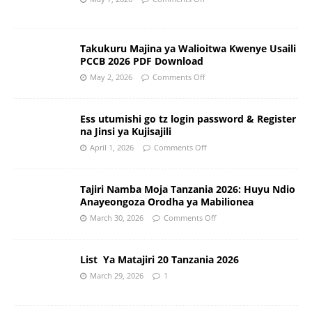
Takukuru Majina ya Walioitwa Kwenye Usaili
PCCB 2026 PDF Download
May 2, 2026
Comments Off
Ess utumishi go tz login password & Register
na Jinsi ya Kujisajili
April 1, 2026
Comments Off
Tajiri Namba Moja Tanzania 2026: Huyu Ndio
Anayeongoza Orodha ya Mabilionea
March 30, 2026
Comments Off
List Ya Matajiri 20 Tanzania 2026
March 29, 2026
1