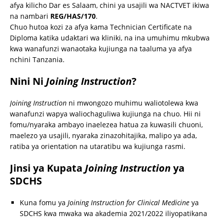
afya kilicho Dar es Salaam, chini ya usajili wa NACTVET ikiwa
na nambari
REG/HAS/170
.
Chuo hutoa kozi za afya kama Technician Certificate na
Diploma katika udaktari wa kliniki, na ina umuhimu mkubwa
kwa wanafunzi wanaotaka kujiunga na taaluma ya afya
nchini Tanzania.
Nini Ni
Joining Instruction
?
Joining Instruction
ni mwongozo muhimu waliotolewa kwa
wanafunzi wapya waliochaguliwa kujiunga na chuo. Hii ni
fomu/nyaraka ambayo inaelezea hatua za kuwasili chuoni,
maelezo ya usajili, nyaraka zinazohitajika, malipo ya ada,
ratiba ya orientation na utaratibu wa kujiunga rasmi.
Jinsi ya Kupata
Joining Instruction
ya
SDCHS
Kuna fomu ya
Joining Instruction for Clinical Medicine
ya
SDCHS kwa mwaka wa akademia 2021/2022 iliyopatikana