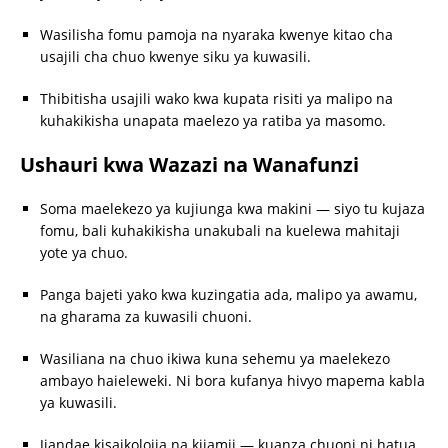
Wasilisha fomu pamoja na nyaraka kwenye kitao cha
usajili cha chuo kwenye siku ya kuwasili.
Thibitisha usajili wako kwa kupata risiti ya malipo na
kuhakikisha unapata maelezo ya ratiba ya masomo.
Ushauri kwa Wazazi na Wanafunzi
Soma maelekezo ya kujiunga kwa makini — siyo tu kujaza
fomu, bali kuhakikisha unakubali na kuelewa mahitaji
yote ya chuo.
Panga bajeti yako kwa kuzingatia ada, malipo ya awamu,
na gharama za kuwasili chuoni.
Wasiliana na chuo ikiwa kuna sehemu ya maelekezo
ambayo haieleweki. Ni bora kufanya hivyo mapema kabla
ya kuwasili.
Jiandae kisaikolojia na kijamii — kuanza chuoni ni hatua