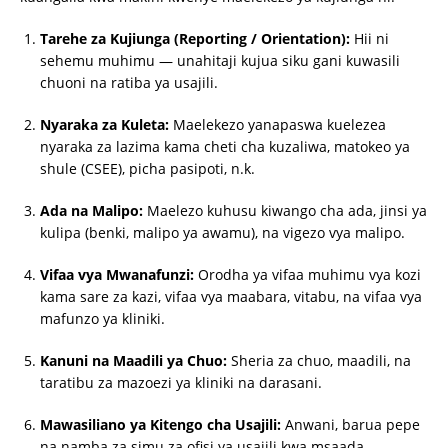
Tarehe za Kujiunga (Reporting / Orientation):
Hii ni
sehemu muhimu — unahitaji kujua siku gani kuwasili
chuoni na ratiba ya usajili.
Nyaraka za Kuleta:
Maelekezo yanapaswa kuelezea
nyaraka za lazima kama cheti cha kuzaliwa, matokeo ya
shule (CSEE), picha pasipoti, n.k.
Ada na Malipo:
Maelezo kuhusu kiwango cha ada, jinsi ya
kulipa (benki, malipo ya awamu), na vigezo vya malipo.
Vifaa vya Mwanafunzi:
Orodha ya vifaa muhimu vya kozi
kama sare za kazi, vifaa vya maabara, vitabu, na vifaa vya
mafunzo ya kliniki.
Kanuni na Maadili ya Chuo:
Sheria za chuo, maadili, na
taratibu za mazoezi ya kliniki na darasani.
Mawasiliano ya Kitengo cha Usajili:
Anwani, barua pepe
na namba za simu za ofisi ya usajili kwa msaada.