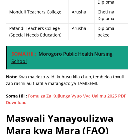
Diploma
Monduli Teachers College
Arusha
Cheti na
Diploma
Patandi Teachers College
Arusha
Diploma
(Special Needs Education)
pekee
SOMA HII :
Morogoro Public Health Nursing
School
Nota:
Kwa maelezo zaidi kuhusu kila chuo, tembelea tovuti
zao rasmi au fuatilia matangazo ya TAMISEMI.
Soma Hii :
Fomu za Za Kujiunga Vyuo Vya Ualimu 2025 PDF
Download
Maswali Yanayoulizwa
Mara kwa Mara (FAQ)