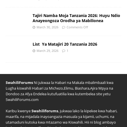
Tajiri Namba Moja Tanzania 2026: Huyu Ndio
Anayeongoza Orodha ya Mabilionea
March 30, 2026
Comments Off
List Ya Matajiri 20 Tanzania 2026
March 29, 2026
1
SwahiliForums
Ni jukwaa la Habari na Makala mbalimbaali kwa
Lugha kiswahili Habari za Michezo,Elimu, Biashara,Ajira Mpya na
Dondoo za Afya Endelea kutufuatilia kwa kutembelea site yetu
SwahiliForums.com
Karibu kwenye
Swahiliforums
, jukwaa lako la kipekee kwa habari,
maarifa, na mijadala inayoangazia masuala ya kijamii, uchumi, na
utamaduni kutoka kwa mtazamo wa Kiswahili. Hii ni blog ambayo