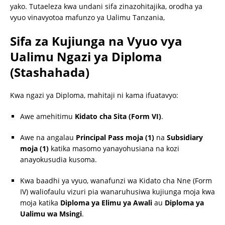
yako. Tutaeleza kwa undani sifa zinazohitajika, orodha ya
vyuo vinavyotoa mafunzo ya Ualimu Tanzania,
Sifa za Kujiunga na Vyuo vya
Ualimu Ngazi ya Diploma
(Stashahada)
Kwa ngazi ya Diploma, mahitaji ni kama ifuatavyo:
Awe amehitimu
Kidato cha Sita (Form VI)
.
Awe na angalau
Principal Pass moja (1)
na
Subsidiary
moja (1)
katika masomo yanayohusiana na kozi
anayokusudia kusoma.
Kwa baadhi ya vyuo, wanafunzi wa Kidato cha Nne (Form
IV) waliofaulu vizuri pia wanaruhusiwa kujiunga moja kwa
moja katika
Diploma ya Elimu ya Awali
au
Diploma ya
Ualimu wa Msingi
.