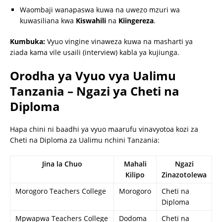
Waombaji wanapaswa kuwa na uwezo mzuri wa
kuwasiliana kwa
Kiswahili
na
Kiingereza
.
Kumbuka:
Vyuo vingine vinaweza kuwa na masharti ya
ziada kama vile usaili (interview) kabla ya kujiunga.
Orodha ya Vyuo vya Ualimu
Tanzania – Ngazi ya Cheti na
Diploma
Hapa chini ni baadhi ya vyuo maarufu vinavyotoa kozi za
Cheti na Diploma za Ualimu nchini Tanzania:
Jina la Chuo
Mahali
Ngazi
Kilipo
Zinazotolewa
Morogoro Teachers College
Morogoro
Cheti na
Diploma
Mpwapwa Teachers College
Dodoma
Cheti na