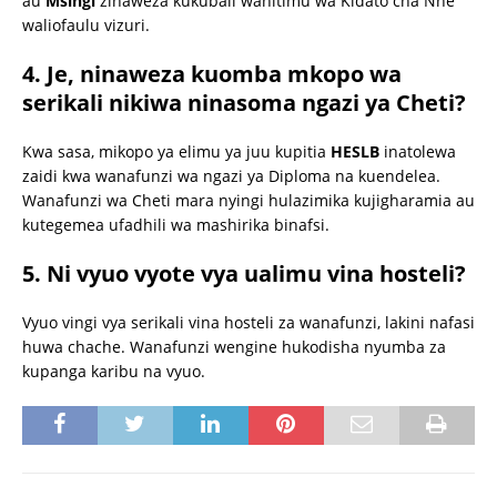
au
Msingi
zinaweza kukubali wahitimu wa Kidato cha Nne
waliofaulu vizuri.
4. Je, ninaweza kuomba mkopo wa
serikali nikiwa ninasoma ngazi ya Cheti?
Kwa sasa, mikopo ya elimu ya juu kupitia
HESLB
inatolewa
zaidi kwa wanafunzi wa ngazi ya Diploma na kuendelea.
Wanafunzi wa Cheti mara nyingi hulazimika kujigharamia au
kutegemea ufadhili wa mashirika binafsi.
5. Ni vyuo vyote vya ualimu vina hosteli?
Vyuo vingi vya serikali vina hosteli za wanafunzi, lakini nafasi
huwa chache. Wanafunzi wengine hukodisha nyumba za
kupanga karibu na vyuo.