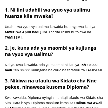
1. Ni lini udahili wa vyuo vya ualimu
huanza kila mwaka?
Udahili wa vyuo vya ualimu kawaida hutangazwa kati ya
Mwezi wa Aprili hadi Juni
. Taarifa rasmi hutolewa na
TAMISEMI
.
2. Je, kuna ada ya maombi ya kujiunga
na vyuo vya ualimu?
Ndiyo. Kwa kawaida, ada ya maombi ni kati ya
Tsh 10,000
hadi Tsh 30,000
kulingana na chuo na taratibu za TAMISEMI.
3. Nikiwa na ufaulu wa Kidato cha Nne
pekee, ninaweza kusoma Diploma?
Kwa kawaida, Diploma nyingi zinahitaji ufaulu wa Kidato cha
Sita. Hata hivyo, Diploma maalum kama za
Ualimu wa Awali