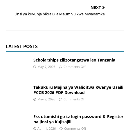
NEXT
Jinsi ya kuvunja bikra Bila Maumivu kwa Mwanamke
LATEST POSTS
Scholarships zilizotangazwa leo Tanzania
May 7, 2026
Comments Off
Takukuru Majina ya Walioitwa Kwenye Usaili
PCCB 2026 PDF Download
May 2, 2026
Comments Off
Ess utumishi go tz login password & Register
na Jinsi ya Kujisajili
April 1, 2026
Comments Off