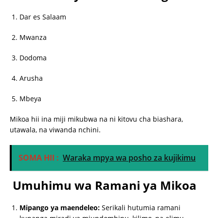
Dar es Salaam
Mwanza
Dodoma
Arusha
Mbeya
Mikoa hii ina miji mikubwa na ni kitovu cha biashara,
utawala, na viwanda nchini.
SOMA HII :
Waraka mpya wa posho za kujikimu
Umuhimu wa Ramani ya Mikoa
Mipango ya maendeleo:
Serikali hutumia ramani