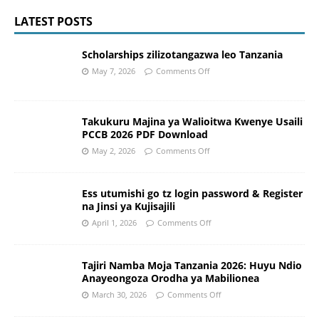
LATEST POSTS
Scholarships zilizotangazwa leo Tanzania
May 7, 2026
Comments Off
Takukuru Majina ya Walioitwa Kwenye Usaili
PCCB 2026 PDF Download
May 2, 2026
Comments Off
Ess utumishi go tz login password & Register
na Jinsi ya Kujisajili
April 1, 2026
Comments Off
Tajiri Namba Moja Tanzania 2026: Huyu Ndio
Anayeongoza Orodha ya Mabilionea
March 30, 2026
Comments Off