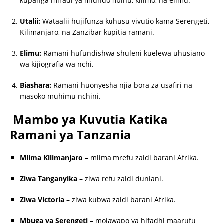
kupanga miradi ya miundombinu, kilimo, na elimu.
Utalii:
Wataalii hujifunza kuhusu vivutio kama Serengeti,
Kilimanjaro, na Zanzibar kupitia ramani.
Elimu:
Ramani hufundishwa shuleni kuelewa uhusiano
wa kijiografia wa nchi.
Biashara:
Ramani huonyesha njia bora za usafiri na
masoko muhimu nchini.
Mambo ya Kuvutia Katika
Ramani ya Tanzania
Mlima Kilimanjaro
– mlima mrefu zaidi barani Afrika.
Ziwa Tanganyika
– ziwa refu zaidi duniani.
Ziwa Victoria
– ziwa kubwa zaidi barani Afrika.
Mbuga ya Serengeti
– mojawapo ya hifadhi maarufu