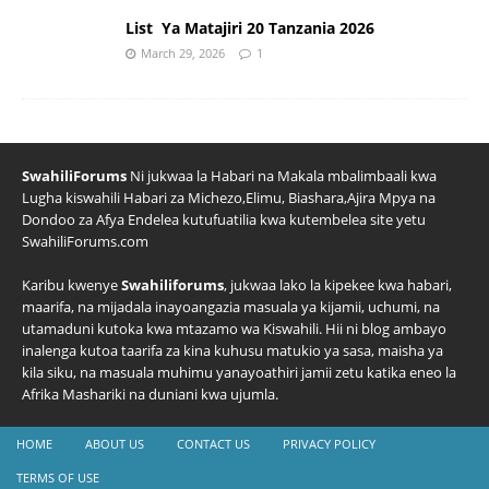
List Ya Matajiri 20 Tanzania 2026
March 29, 2026
1
SwahiliForums
Ni jukwaa la Habari na Makala mbalimbaali kwa
Lugha kiswahili Habari za Michezo,Elimu, Biashara,Ajira Mpya na
Dondoo za Afya Endelea kutufuatilia kwa kutembelea site yetu
SwahiliForums.com
Karibu kwenye
Swahiliforums
, jukwaa lako la kipekee kwa habari,
maarifa, na mijadala inayoangazia masuala ya kijamii, uchumi, na
utamaduni kutoka kwa mtazamo wa Kiswahili. Hii ni blog ambayo
inalenga kutoa taarifa za kina kuhusu matukio ya sasa, maisha ya
kila siku, na masuala muhimu yanayoathiri jamii zetu katika eneo la
Afrika Mashariki na duniani kwa ujumla.
HOME
ABOUT US
CONTACT US
PRIVACY POLICY
TERMS OF USE