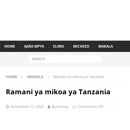
HOME
AJIRA MPYA
ELIMU
MICHEZO
MAKALA
HOME
MAKALA
Ramani ya mikoa ya Tanzania
Ramani ya mikoa ya Tanzania
November 12, 2025
Burhoney
Comments Off