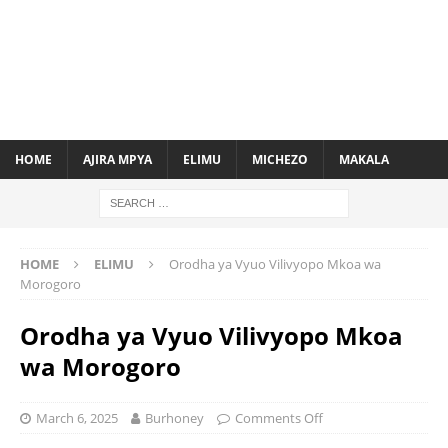
HOME
AJIRA MPYA
ELIMU
MICHEZO
MAKALA
HOME
ELIMU
Orodha ya Vyuo Vilivyopo Mkoa wa
Morogoro
Orodha ya Vyuo Vilivyopo Mkoa
wa Morogoro
March 6, 2025
Burhoney
Comments Off