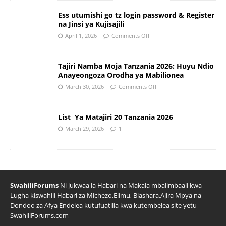
Ess utumishi go tz login password & Register
na Jinsi ya Kujisajili
April 1, 2026
Comments Off
Tajiri Namba Moja Tanzania 2026: Huyu Ndio
Anayeongoza Orodha ya Mabilionea
March 30, 2026
Comments Off
List Ya Matajiri 20 Tanzania 2026
March 29, 2026
1
SwahiliForums
Ni jukwaa la Habari na Makala mbalimbaali kwa
Lugha kiswahili Habari za Michezo,Elimu, Biashara,Ajira Mpya na
Dondoo za Afya Endelea kutufuatilia kwa kutembelea site yetu
SwahiliForums.com