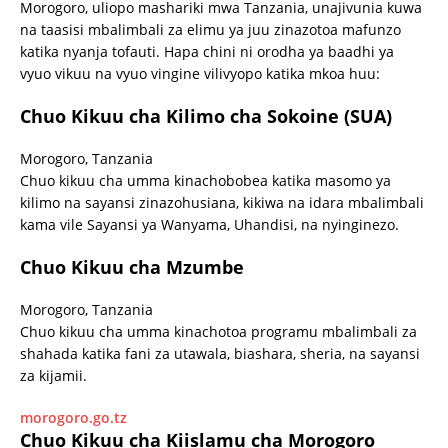
Morogoro, uliopo mashariki mwa Tanzania, unajivunia kuwa
na taasisi mbalimbali za elimu ya juu zinazotoa mafunzo
katika nyanja tofauti. Hapa chini ni orodha ya baadhi ya
vyuo vikuu na vyuo vingine vilivyopo katika mkoa huu:
Chuo Kikuu cha Kilimo cha Sokoine (SUA)
Morogoro, Tanzania
Chuo kikuu cha umma kinachobobea katika masomo ya
kilimo na sayansi zinazohusiana, kikiwa na idara mbalimbali
kama vile Sayansi ya Wanyama, Uhandisi, na nyinginezo.
Chuo Kikuu cha Mzumbe
Morogoro, Tanzania
Chuo kikuu cha umma kinachotoa programu mbalimbali za
shahada katika fani za utawala, biashara, sheria, na sayansi
za kijamii.
morogoro.go.tz
Chuo Kikuu cha Kiislamu cha Morogoro