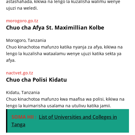
astashahada, kikiwa na lengo la kuzalisha walimu wenye
ujuzi na weledi.
morogoro.go.tz
Chuo cha Afya St. Maximillian Kolbe
Morogoro, Tanzania
Chuo kinachotoa mafunzo katika nyanja za afya, kikiwa na
lengo la kuzalisha wataalamu wenye ujuzi katika sekta ya
afya.
nactvet.go.tz
Chuo cha Polisi Kidatu
Kidatu, Tanzania
Chuo kinachotoa mafunzo kwa maafisa wa polisi, kikiwa na
lengo la kuimarisha usalama na utulivu katika jamii.
SOMA HII :
List of Universities and Colleges in
Tanga