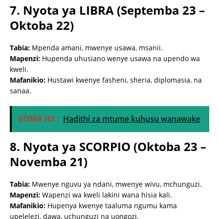
7. Nyota ya LIBRA (Septemba 23 –
Oktoba 22)
Tabia:
Mpenda amani, mwenye usawa, msanii.
Mapenzi:
Hupenda uhusiano wenye usawa na upendo wa
kweli.
Mafanikio:
Hustawi kwenye fasheni, sheria, diplomasia, na
sanaa.
SOMA HII :
Hadithi za mtume kuhusu wanawake
8. Nyota ya SCORPIO (Oktoba 23 –
Novemba 21)
Tabia:
Mwenye nguvu ya ndani, mwenye wivu, mchunguzi.
Mapenzi:
Wapenzi wa kweli lakini wana hisia kali.
Mafanikio:
Hupenya kwenye taaluma ngumu kama
upelelezi, dawa, uchunguzi na uongozi.