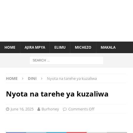
HOME
AJIRA MPYA
ELIMU
MICHEZO
MAKALA
HOME
DINI
Nyota na tarehe ya kuzaliwa
Nyota na tarehe ya kuzaliwa
June 16, 2025
Burhoney
Comments Off