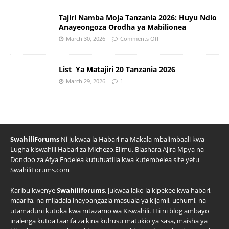
Tajiri Namba Moja Tanzania 2026: Huyu Ndio
Anayeongoza Orodha ya Mabilionea
March 30, 2026
Comments Off
List Ya Matajiri 20 Tanzania 2026
March 29, 2026
1
SwahiliForums
Ni jukwaa la Habari na Makala mbalimbaali kwa
Lugha kiswahili Habari za Michezo,Elimu, Biashara,Ajira Mpya na
Dondoo za Afya Endelea kutufuatilia kwa kutembelea site yetu
SwahiliForums.com
Karibu kwenye
Swahiliforums
, jukwaa lako la kipekee kwa habari,
maarifa, na mijadala inayoangazia masuala ya kijamii, uchumi, na
utamaduni kutoka kwa mtazamo wa Kiswahili. Hii ni blog ambayo
inalenga kutoa taarifa za kina kuhusu matukio ya sasa, maisha ya