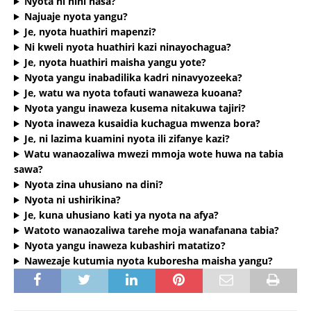
Nyota ni nini hasa?
Najuaje nyota yangu?
Je, nyota huathiri mapenzi?
Ni kweli nyota huathiri kazi ninayochagua?
Je, nyota huathiri maisha yangu yote?
Nyota yangu inabadilika kadri ninavyozeeka?
Je, watu wa nyota tofauti wanaweza kuoana?
Nyota yangu inaweza kusema nitakuwa tajiri?
Nyota inaweza kusaidia kuchagua mwenza bora?
Je, ni lazima kuamini nyota ili zifanye kazi?
Watu wanaozaliwa mwezi mmoja wote huwa na tabia
sawa?
Nyota zina uhusiano na dini?
Nyota ni ushirikina?
Je, kuna uhusiano kati ya nyota na afya?
Watoto wanaozaliwa tarehe moja wanafanana tabia?
Nyota yangu inaweza kubashiri matatizo?
Nawezaje kutumia nyota kuboresha maisha yangu?