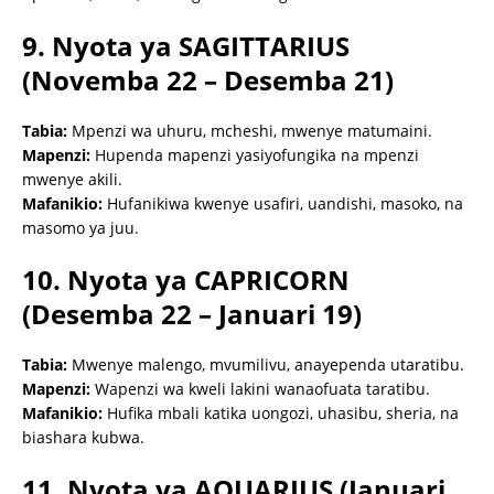
9. Nyota ya SAGITTARIUS
(Novemba 22 – Desemba 21)
Tabia:
Mpenzi wa uhuru, mcheshi, mwenye matumaini.
Mapenzi:
Hupenda mapenzi yasiyofungika na mpenzi
mwenye akili.
Mafanikio:
Hufanikiwa kwenye usafiri, uandishi, masoko, na
masomo ya juu.
10. Nyota ya CAPRICORN
(Desemba 22 – Januari 19)
Tabia:
Mwenye malengo, mvumilivu, anayependa utaratibu.
Mapenzi:
Wapenzi wa kweli lakini wanaofuata taratibu.
Mafanikio:
Hufika mbali katika uongozi, uhasibu, sheria, na
biashara kubwa.
11. Nyota ya AQUARIUS (Januari