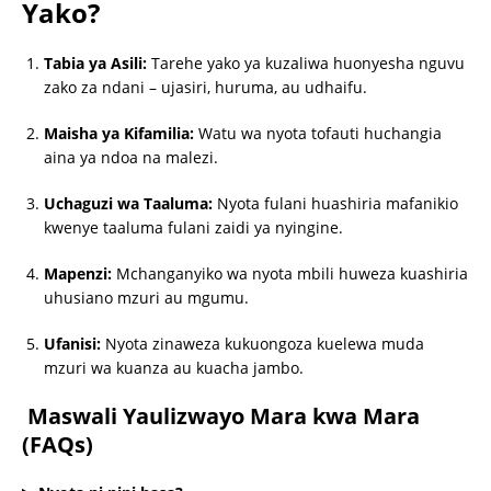
Yako?
Tabia ya Asili:
Tarehe yako ya kuzaliwa huonyesha nguvu
zako za ndani – ujasiri, huruma, au udhaifu.
Maisha ya Kifamilia:
Watu wa nyota tofauti huchangia
aina ya ndoa na malezi.
Uchaguzi wa Taaluma:
Nyota fulani huashiria mafanikio
kwenye taaluma fulani zaidi ya nyingine.
Mapenzi:
Mchanganyiko wa nyota mbili huweza kuashiria
uhusiano mzuri au mgumu.
Ufanisi:
Nyota zinaweza kukuongoza kuelewa muda
mzuri wa kuanza au kuacha jambo.
Maswali Yaulizwayo Mara kwa Mara
(FAQs)