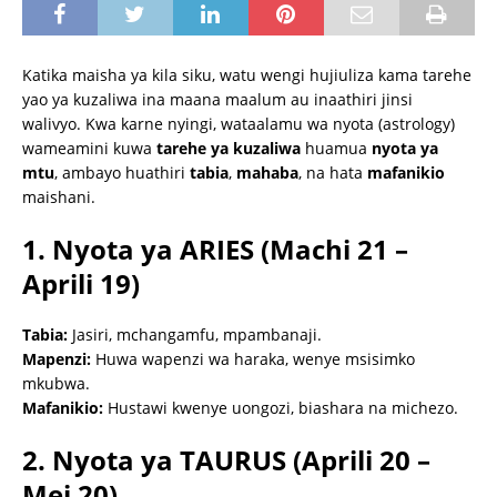
Katika maisha ya kila siku, watu wengi hujiuliza kama tarehe
yao ya kuzaliwa ina maana maalum au inaathiri jinsi
walivyo. Kwa karne nyingi, wataalamu wa nyota (astrology)
wameamini kuwa
tarehe ya kuzaliwa
huamua
nyota ya
mtu
, ambayo huathiri
tabia
,
mahaba
, na hata
mafanikio
maishani.
1. Nyota ya ARIES (Machi 21 –
Aprili 19)
Tabia:
Jasiri, mchangamfu, mpambanaji.
Mapenzi:
Huwa wapenzi wa haraka, wenye msisimko
mkubwa.
Mafanikio:
Hustawi kwenye uongozi, biashara na michezo.
2. Nyota ya TAURUS (Aprili 20 –
Mei 20)