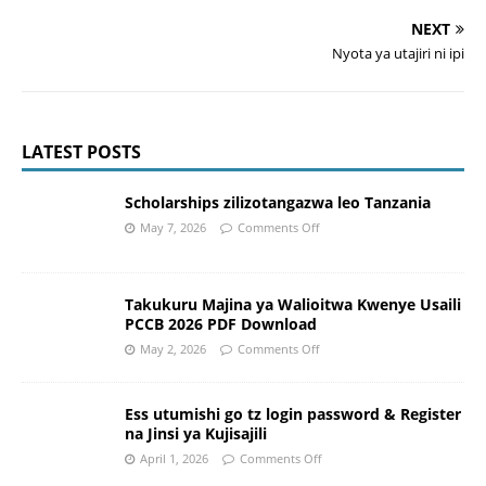
NEXT
Nyota ya utajiri ni ipi
LATEST POSTS
Scholarships zilizotangazwa leo Tanzania
May 7, 2026
Comments Off
Takukuru Majina ya Walioitwa Kwenye Usaili
PCCB 2026 PDF Download
May 2, 2026
Comments Off
Ess utumishi go tz login password & Register
na Jinsi ya Kujisajili
April 1, 2026
Comments Off