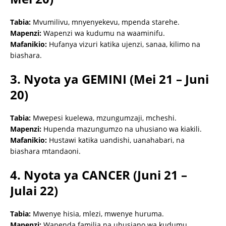
Tabia:
Mvumilivu, mnyenyekevu, mpenda starehe.
Mapenzi:
Wapenzi wa kudumu na waaminifu.
Mafanikio:
Hufanya vizuri katika ujenzi, sanaa, kilimo na
biashara.
3. Nyota ya GEMINI (Mei 21 – Juni
20)
Tabia:
Mwepesi kuelewa, mzungumzaji, mcheshi.
Mapenzi:
Hupenda mazungumzo na uhusiano wa kiakili.
Mafanikio:
Hustawi katika uandishi, uanahabari, na
biashara mtandaoni.
4. Nyota ya CANCER (Juni 21 –
Julai 22)
Tabia:
Mwenye hisia, mlezi, mwenye huruma.
Mapenzi:
Wapenda familia na uhusiano wa kudumu.