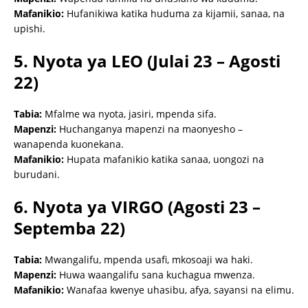
Mafanikio:
Hufanikiwa katika huduma za kijamii, sanaa, na
upishi.
5. Nyota ya LEO (Julai 23 – Agosti
22)
Tabia:
Mfalme wa nyota, jasiri, mpenda sifa.
Mapenzi:
Huchanganya mapenzi na maonyesho –
wanapenda kuonekana.
Mafanikio:
Hupata mafanikio katika sanaa, uongozi na
burudani.
6. Nyota ya VIRGO (Agosti 23 –
Septemba 22)
Tabia:
Mwangalifu, mpenda usafi, mkosoaji wa haki.
Mapenzi:
Huwa waangalifu sana kuchagua mwenza.
Mafanikio:
Wanafaa kwenye uhasibu, afya, sayansi na elimu.