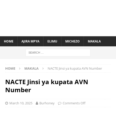
HOME
AJIRA MPYA
ELIMU
MICHEZO
MAKALA
HOME
MAKALA
NACTE Jinsi ya kupata AVN Number
NACTE Jinsi ya kupata AVN
Number
March 10, 2025
Burhoney
Comments Off