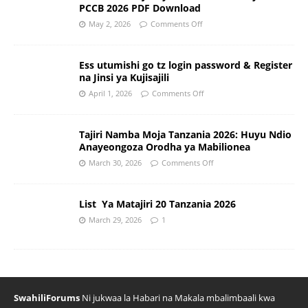
PCCB 2026 PDF Download
May 2, 2026
Comments Off
Ess utumishi go tz login password & Register
na Jinsi ya Kujisajili
April 1, 2026
Comments Off
Tajiri Namba Moja Tanzania 2026: Huyu Ndio
Anayeongoza Orodha ya Mabilionea
March 30, 2026
Comments Off
List Ya Matajiri 20 Tanzania 2026
March 29, 2026
1
SwahiliForums
Ni jukwaa la Habari na Makala mbalimbaali kwa