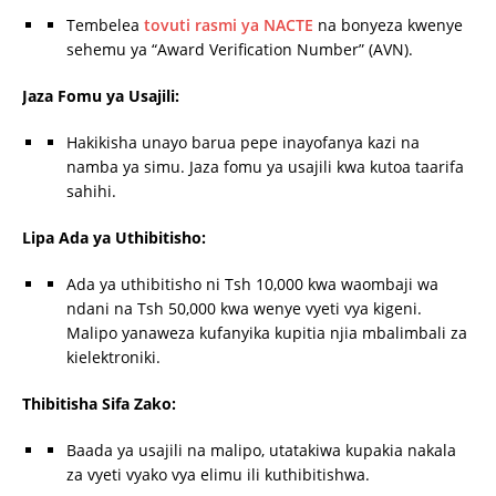
Tembelea
tovuti rasmi ya NACTE
na bonyeza kwenye
sehemu ya “Award Verification Number” (AVN).
Jaza Fomu ya Usajili:
Hakikisha unayo barua pepe inayofanya kazi na
namba ya simu. Jaza fomu ya usajili kwa kutoa taarifa
sahihi.
Lipa Ada ya Uthibitisho:
Ada ya uthibitisho ni Tsh 10,000 kwa waombaji wa
ndani na Tsh 50,000 kwa wenye vyeti vya kigeni.
Malipo yanaweza kufanyika kupitia njia mbalimbali za
kielektroniki.
Thibitisha Sifa Zako:
Baada ya usajili na malipo, utatakiwa kupakia nakala
za vyeti vyako vya elimu ili kuthibitishwa.