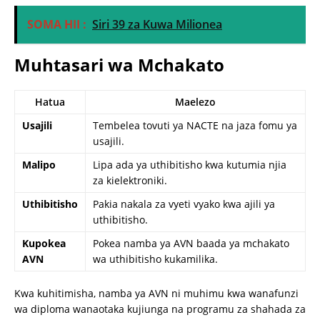
SOMA HII :
Siri 39 za Kuwa Milionea
Muhtasari wa Mchakato
Hatua
Maelezo
Usajili
Tembelea tovuti ya NACTE na jaza fomu ya
usajili.
Malipo
Lipa ada ya uthibitisho kwa kutumia njia
za kielektroniki.
Uthibitisho
Pakia nakala za vyeti vyako kwa ajili ya
uthibitisho.
Kupokea
Pokea namba ya AVN baada ya mchakato
AVN
wa uthibitisho kukamilika.
Kwa kuhitimisha, namba ya AVN ni muhimu kwa wanafunzi
wa diploma wanaotaka kujiunga na programu za shahada za