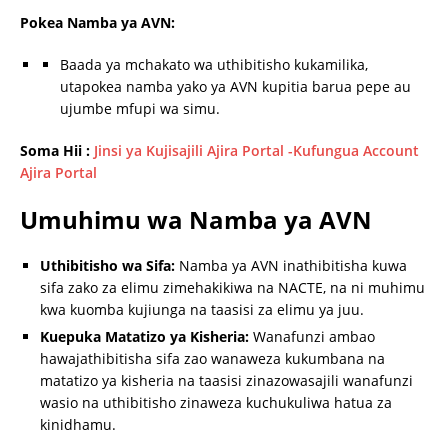
Pokea Namba ya AVN:
Baada ya mchakato wa uthibitisho kukamilika,
utapokea namba yako ya AVN kupitia barua pepe au
ujumbe mfupi wa simu.
Soma Hii :
Jinsi ya Kujisajili Ajira Portal -Kufungua Account
Ajira Portal
Umuhimu wa Namba ya AVN
Uthibitisho wa Sifa:
Namba ya AVN inathibitisha kuwa
sifa zako za elimu zimehakikiwa na NACTE, na ni muhimu
kwa kuomba kujiunga na taasisi za elimu ya juu.
Kuepuka Matatizo ya Kisheria:
Wanafunzi ambao
hawajathibitisha sifa zao wanaweza kukumbana na
matatizo ya kisheria na taasisi zinazowasajili wanafunzi
wasio na uthibitisho zinaweza kuchukuliwa hatua za
kinidhamu.