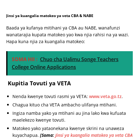
Jinsi ya kuangalia matokeo ya veta CBA & NABE
Baada ya kufanya mitihani ya CBA au NABE, wanafunzi
wanatarajia kupata matokeo yao kwa njia rahisi na ya wazi.
Hapa kuna njia za kuangalia matokeo:
SOMA HII :
Chuo cha Ualimu Songe Teachers
College Online Applications
Kupitia Tovuti ya VETA
Nenda kwenye tovuti rasmi ya VETA:
www.veta.go.tz
.
Chagua kituo cha VETA ambacho ulifanya mtihani.
Ingiza namba yako ya mtihani au jina lako kwa kufuata
maelekezo kwenye tovuti.
Matokeo yako yataonekana kwenye skrini na unaweza
kuyachapua.
[Soma:
Jinsi ya kuangalia matokeo ya veta CBA