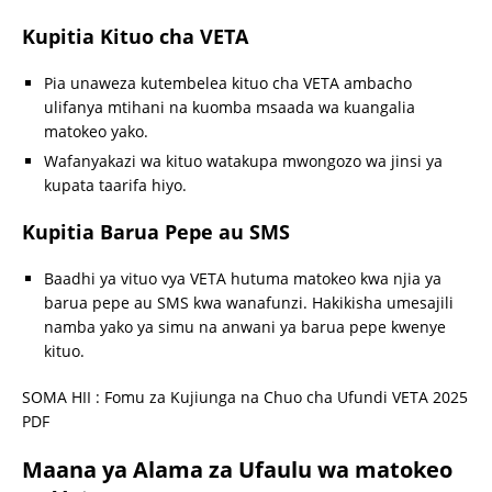
Kupitia Kituo cha VETA
Pia unaweza kutembelea kituo cha VETA ambacho
ulifanya mtihani na kuomba msaada wa kuangalia
matokeo yako.
Wafanyakazi wa kituo watakupa mwongozo wa jinsi ya
kupata taarifa hiyo.
Kupitia Barua Pepe au SMS
Baadhi ya vituo vya VETA hutuma matokeo kwa njia ya
barua pepe au SMS kwa wanafunzi. Hakikisha umesajili
namba yako ya simu na anwani ya barua pepe kwenye
kituo.
SOMA HII : Fomu za Kujiunga na Chuo cha Ufundi VETA 2025
PDF
Maana ya Alama za Ufaulu wa matokeo