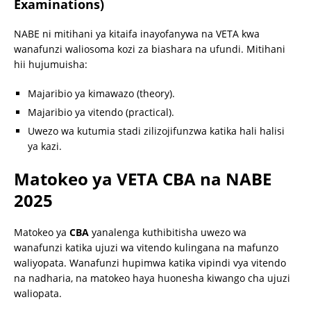
Examinations)
NABE ni mitihani ya kitaifa inayofanywa na VETA kwa
wanafunzi waliosoma kozi za biashara na ufundi. Mitihani
hii hujumuisha:
Majaribio ya kimawazo (theory).
Majaribio ya vitendo (practical).
Uwezo wa kutumia stadi zilizojifunzwa katika hali halisi
ya kazi.
Matokeo ya VETA CBA na NABE
2025
Matokeo ya
CBA
yanalenga kuthibitisha uwezo wa
wanafunzi katika ujuzi wa vitendo kulingana na mafunzo
waliyopata. Wanafunzi hupimwa katika vipindi vya vitendo
na nadharia, na matokeo haya huonesha kiwango cha ujuzi
waliopata.