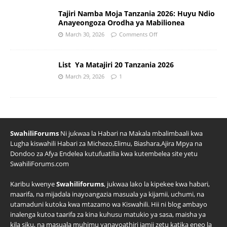
Tajiri Namba Moja Tanzania 2026: Huyu Ndio
Anayeongoza Orodha ya Mabilionea
March 30, 2026
Comments Off
List Ya Matajiri 20 Tanzania 2026
March 29, 2026
1
SwahiliForums
Ni jukwaa la Habari na Makala mbalimbaali kwa
Lugha kiswahili Habari za Michezo,Elimu, Biashara,Ajira Mpya na
Dondoo za Afya Endelea kutufuatilia kwa kutembelea site yetu
SwahiliForums.com
Karibu kwenye
Swahiliforums
, jukwaa lako la kipekee kwa habari,
maarifa, na mijadala inayoangazia masuala ya kijamii, uchumi, na
utamaduni kutoka kwa mtazamo wa Kiswahili. Hii ni blog ambayo
inalenga kutoa taarifa za kina kuhusu matukio ya sasa, maisha ya
kila siku, na masuala muhimu yanayoathiri jamii zetu katika eneo la