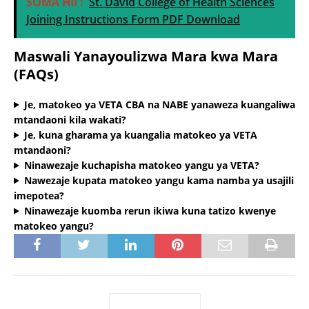
SOMA HII :
St. David College of Health Sciences
Joining Instructions Form PDF Download
Maswali Yanayoulizwa Mara kwa Mara
(FAQs)
Je, matokeo ya VETA CBA na NABE yanaweza kuangaliwa
mtandaoni kila wakati?
Je, kuna gharama ya kuangalia matokeo ya VETA
mtandaoni?
Ninawezaje kuchapisha matokeo yangu ya VETA?
Nawezaje kupata matokeo yangu kama namba ya usajili
imepotea?
Ninawezaje kuomba rerun ikiwa kuna tatizo kwenye
matokeo yangu?