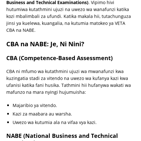
Business and Technical Examinations)
. Vipimo hivi
hutumiwa kutathmini ujuzi na uwezo wa wanafunzi katika
kozi mbalimbali za ufundi. Katika makala hii, tutachunguza
jinsi ya kuelewa, kuangalia, na kutumia matokeo ya VETA
CBA na NABE.
CBA na NABE: Je, Ni Nini?
CBA (Competence-Based Assessment)
CBA ni mfumo wa kutathmini ujuzi wa mwanafunzi kwa
kuzingatia stadi za vitendo na uwezo wa kufanya kazi kwa
ufanisi katika fani husika. Tathmini hii hufanywa wakati wa
mafunzo na mara nyingi hujumuisha:
Majaribio ya vitendo.
Kazi za maabara au warsha.
Uwezo wa kutumia ala na vifaa vya kazi.
NABE (National Business and Technical