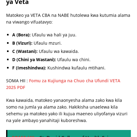
ya Veta
Matokeo ya VETA CBA na NABE hutolewa kwa kutumia alama
na viwango vifuatavyo:
A (Bora):
Ufaulu wa hali ya juu.
B (Vizuri):
Ufaulu mzuri.
C (Wastani):
Ufaulu wa kawaida.
D (Chini ya Wastani):
Ufaulu wa chini.
F (Imeshindwa):
Kushindwa kufaulu mtihani.
SOMA HII :
Fomu za Kujiunga na Chuo cha Ufundi VETA
2025 PDF
Kwa kawaida, matokeo yanaonyesha alama zako kwa kila
somo na jumla ya alama zako. Hakikisha unaelewa kila
sehemu ya matokeo yako ili kujua maeneo uliyofanya vizuri
na yale ambayo yanahitaji kuboreshwa.