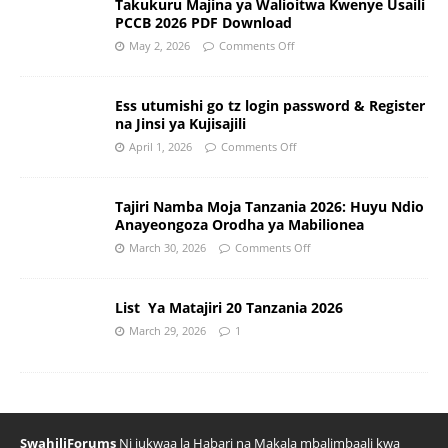
Takukuru Majina ya Walioitwa Kwenye Usaili
PCCB 2026 PDF Download
May 2, 2026
Comments Off
Ess utumishi go tz login password & Register
na Jinsi ya Kujisajili
April 1, 2026
Comments Off
Tajiri Namba Moja Tanzania 2026: Huyu Ndio
Anayeongoza Orodha ya Mabilionea
March 30, 2026
Comments Off
List Ya Matajiri 20 Tanzania 2026
March 29, 2026
1
SwahiliForums
Ni jukwaa la Habari na Makala mbalimbaali kwa