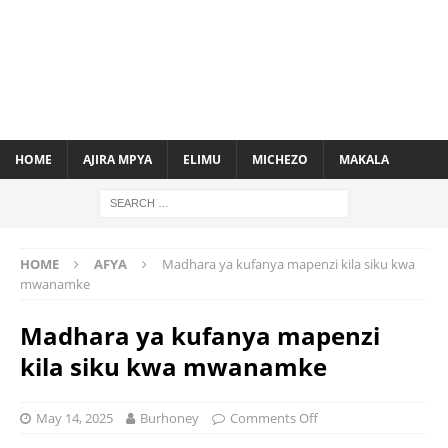
HOME
AJIRA MPYA
ELIMU
MICHEZO
MAKALA
HOME
AFYA
Madhara ya kufanya mapenzi kila siku kwa
mwanamke
Madhara ya kufanya mapenzi
kila siku kwa mwanamke
May 14, 2025
Burhoney
Comments Off