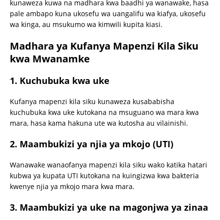
kunaweza kuwa na madhara kwa baadhi ya wanawake, hasa
pale ambapo kuna ukosefu wa uangalifu wa kiafya, ukosefu
wa kinga, au msukumo wa kimwili kupita kiasi.
Madhara ya Kufanya Mapenzi Kila Siku
kwa Mwanamke
1.
Kuchubuka kwa uke
Kufanya mapenzi kila siku kunaweza kusababisha
kuchubuka kwa uke kutokana na msuguano wa mara kwa
mara, hasa kama hakuna ute wa kutosha au vilainishi.
2.
Maambukizi ya njia ya mkojo (UTI)
Wanawake wanaofanya mapenzi kila siku wako katika hatari
kubwa ya kupata UTI kutokana na kuingizwa kwa bakteria
kwenye njia ya mkojo mara kwa mara.
3.
Maambukizi ya uke na magonjwa ya zinaa