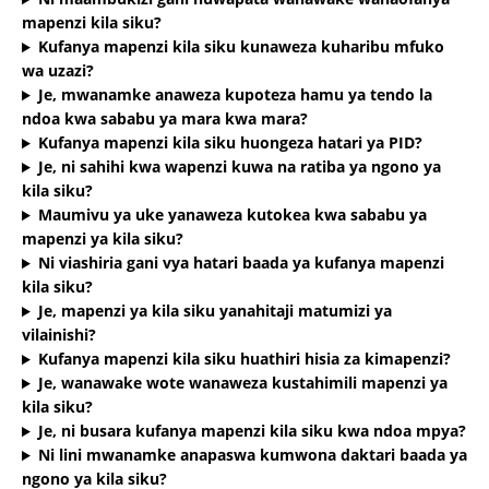
mapenzi kila siku?
Kufanya mapenzi kila siku kunaweza kuharibu mfuko
wa uzazi?
Je, mwanamke anaweza kupoteza hamu ya tendo la
ndoa kwa sababu ya mara kwa mara?
Kufanya mapenzi kila siku huongeza hatari ya PID?
Je, ni sahihi kwa wapenzi kuwa na ratiba ya ngono ya
kila siku?
Maumivu ya uke yanaweza kutokea kwa sababu ya
mapenzi ya kila siku?
Ni viashiria gani vya hatari baada ya kufanya mapenzi
kila siku?
Je, mapenzi ya kila siku yanahitaji matumizi ya
vilainishi?
Kufanya mapenzi kila siku huathiri hisia za kimapenzi?
Je, wanawake wote wanaweza kustahimili mapenzi ya
kila siku?
Je, ni busara kufanya mapenzi kila siku kwa ndoa mpya?
Ni lini mwanamke anapaswa kumwona daktari baada ya
ngono ya kila siku?