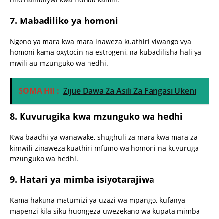
7.
Mabadiliko ya homoni
Ngono ya mara kwa mara inaweza kuathiri viwango vya
homoni kama oxytocin na estrogeni, na kubadilisha hali ya
mwili au mzunguko wa hedhi.
SOMA HII :
Zijue Dawa Za Asili Za Fangasi Ukeni
8.
Kuvurugika kwa mzunguko wa hedhi
Kwa baadhi ya wanawake, shughuli za mara kwa mara za
kimwili zinaweza kuathiri mfumo wa homoni na kuvuruga
mzunguko wa hedhi.
9.
Hatari ya mimba isiyotarajiwa
Kama hakuna matumizi ya uzazi wa mpango, kufanya
mapenzi kila siku huongeza uwezekano wa kupata mimba