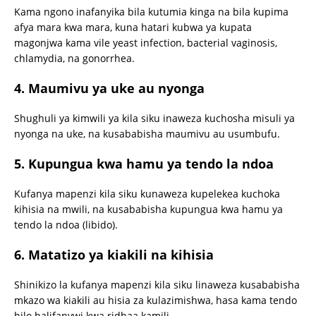
Kama ngono inafanyika bila kutumia kinga na bila kupima
afya mara kwa mara, kuna hatari kubwa ya kupata
magonjwa kama vile yeast infection, bacterial vaginosis,
chlamydia, na gonorrhea.
4.
Maumivu ya uke au nyonga
Shughuli ya kimwili ya kila siku inaweza kuchosha misuli ya
nyonga na uke, na kusababisha maumivu au usumbufu.
5.
Kupungua kwa hamu ya tendo la ndoa
Kufanya mapenzi kila siku kunaweza kupelekea kuchoka
kihisia na mwili, na kusababisha kupungua kwa hamu ya
tendo la ndoa (libido).
6.
Matatizo ya kiakili na kihisia
Shinikizo la kufanya mapenzi kila siku linaweza kusababisha
mkazo wa kiakili au hisia za kulazimishwa, hasa kama tendo
hilo halifanywi kwa ridhaa kamili.