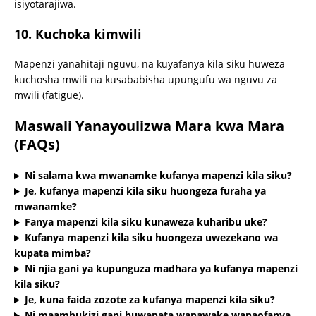
isiyotarajiwa.
10.
Kuchoka kimwili
Mapenzi yanahitaji nguvu, na kuyafanya kila siku huweza
kuchosha mwili na kusababisha upungufu wa nguvu za
mwili (fatigue).
Maswali Yanayoulizwa Mara kwa Mara
(FAQs)
Ni salama kwa mwanamke kufanya mapenzi kila siku?
Je, kufanya mapenzi kila siku huongeza furaha ya
mwanamke?
Fanya mapenzi kila siku kunaweza kuharibu uke?
Kufanya mapenzi kila siku huongeza uwezekano wa
kupata mimba?
Ni njia gani ya kupunguza madhara ya kufanya mapenzi
kila siku?
Je, kuna faida zozote za kufanya mapenzi kila siku?
Ni maambukizi gani huwapata wanawake wanaofanya