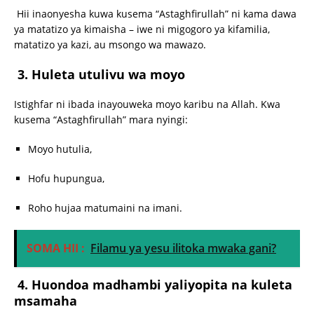
Hii inaonyesha kuwa kusema “Astaghfirullah” ni kama dawa
ya matatizo ya kimaisha – iwe ni migogoro ya kifamilia,
matatizo ya kazi, au msongo wa mawazo.
3.
Huleta utulivu wa moyo
Istighfar ni ibada inayouweka moyo karibu na Allah. Kwa
kusema “Astaghfirullah” mara nyingi:
Moyo hutulia,
Hofu hupungua,
Roho hujaa matumaini na imani.
SOMA HII :
Filamu ya yesu ilitoka mwaka gani?
4.
Huondoa madhambi yaliyopita na kuleta
msamaha