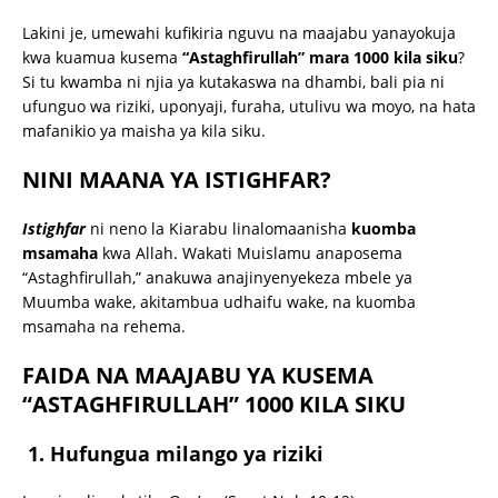
Lakini je, umewahi kufikiria nguvu na maajabu yanayokuja
kwa kuamua kusema
“Astaghfirullah” mara 1000 kila siku
?
Si tu kwamba ni njia ya kutakaswa na dhambi, bali pia ni
ufunguo wa riziki, uponyaji, furaha, utulivu wa moyo, na hata
mafanikio ya maisha ya kila siku.
NINI MAANA YA ISTIGHFAR?
Istighfar
ni neno la Kiarabu linalomaanisha
kuomba
msamaha
kwa Allah. Wakati Muislamu anaposema
“Astaghfirullah,” anakuwa anajinyenyekeza mbele ya
Muumba wake, akitambua udhaifu wake, na kuomba
msamaha na rehema.
FAIDA NA MAAJABU YA KUSEMA
“ASTAGHFIRULLAH” 1000 KILA SIKU
1.
Hufungua milango ya riziki