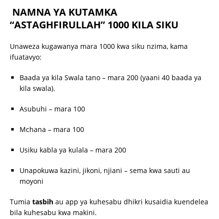
NAMNA YA KUTAMKA
“ASTAGHFIRULLAH” 1000 KILA SIKU
Unaweza kugawanya mara 1000 kwa siku nzima, kama
ifuatavyo:
Baada ya kila Swala tano – mara 200 (yaani 40 baada ya
kila swala).
Asubuhi – mara 100
Mchana – mara 100
Usiku kabla ya kulala – mara 200
Unapokuwa kazini, jikoni, njiani – sema kwa sauti au
moyoni
Tumia
tasbih
au app ya kuhesabu dhikri kusaidia kuendelea
bila kuhesabu kwa makini.