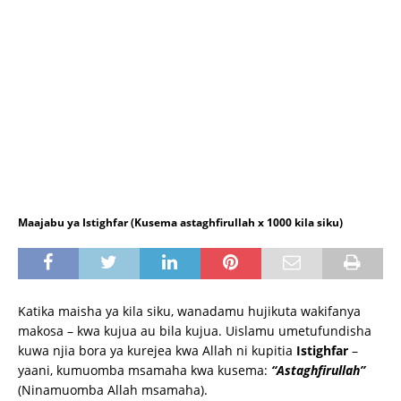
Maajabu ya Istighfar (Kusema astaghfirullah x 1000 kila siku)
Katika maisha ya kila siku, wanadamu hujikuta wakifanya
makosa – kwa kujua au bila kujua. Uislamu umetufundisha
kuwa njia bora ya kurejea kwa Allah ni kupitia
Istighfar
–
yaani, kumuomba msamaha kwa kusema:
“Astaghfirullah”
(Ninamuomba Allah msamaha).