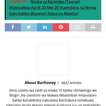
SOMA HII :
Nyota ya Ng’ombe (Taurus)
Waliozaliwa Aprili 20-Mei 20 Inaendana na Nyota
Gani Katika Mapenzi, Ndoa na Maisha?
About Burhoney
4822 Articles
Nina uzoefu wa zaidi ya miaka 10 katika Ulimwengu wa
Blogin ,Na Uandishi wa Makala Mbalimbali mitandaoni
katika kuhakikisha nakuletea kilichobora nimekuwa
nikitumia muda Wangu mwingi kujifunza juu ya mabadiliko