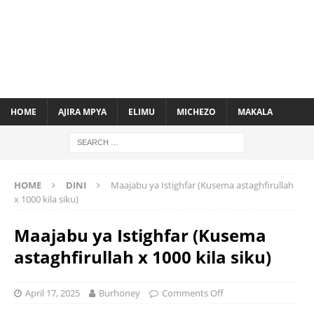
HOME
AJIRA MPYA
ELIMU
MICHEZO
MAKALA
HOME
DINI
Maajabu ya Istighfar (Kusema astaghfirullah
x 1000 kila siku)
Maajabu ya Istighfar (Kusema
astaghfirullah x 1000 kila siku)
April 17, 2025
Burhoney
Comments Off