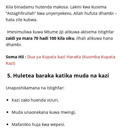
Kila binadamu hutenda makosa. Lakini kwa kusema
“Astaghfirullah” kwa unyenyekevu, Allah hufuta dhambi –
hata zile kubwa.
Imesimuliwa kuwa Mtume ﷺ alikuwa akisema Istighfar
zaidi ya mara 70 hadi 100 kila siku
, ilhali alikuwa hana
dhambi.
Soma Hii :
Dua ya Kupata kazi HaraKa (Kuomba Kupata
Kazi)
5.
Huletea baraka katika muda na kazi
Unaposhikamana na Istighfar:
Kazi zako huenda vizuri,
Muda unaonekana kuwa mwingi,
Mafanikio huja kwa wepesi.