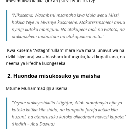
Imesimuliwa katika Qur’an (Surat Nuh 10-12):
“Nikasema: Waombeni msamaha kwa Mola wenu Mlezi,
hakika Yeye ni Mwenye kusamehe. Atakuteremshieni mvua
nyingi kutoka mbinguni. Na atakupeni mali na watoto, na
atakujaalieni mabustani na atakujaalieni mito.”
Kwa kusema “Astaghfirullah” mara kwa mara, unavutiwa na
riziki isiyotarajiwa – biashara kufunguka, kazi kupatikana, na
neema ya kifedha kuongezeka.
2.
Huondoa misukosuko ya maisha
Mtume Muhammad ﷺ alisema:
“Yeyote atakayeshikilia Istighfar, Allah atamfanyia njia ya
kutoka katika kila shida, na kumpatia faraja katika kila
huzuni, na atamruzuku kutoka alikodhani hawezi kupata.”
(Hadith – Abu Dawud)