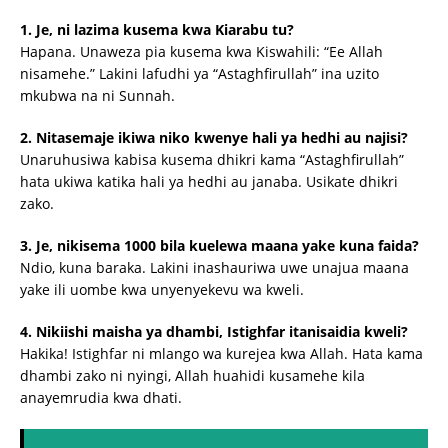
1. Je, ni lazima kusema kwa Kiarabu tu?
Hapana. Unaweza pia kusema kwa Kiswahili: “Ee Allah
nisamehe.” Lakini lafudhi ya “Astaghfirullah” ina uzito
mkubwa na ni Sunnah.
2. Nitasemaje ikiwa niko kwenye hali ya hedhi au najisi?
Unaruhusiwa kabisa kusema dhikri kama “Astaghfirullah”
hata ukiwa katika hali ya hedhi au janaba. Usikate dhikri
zako.
3. Je, nikisema 1000 bila kuelewa maana yake kuna faida?
Ndio, kuna baraka. Lakini inashauriwa uwe unajua maana
yake ili uombe kwa unyenyekevu wa kweli.
4. Nikiishi maisha ya dhambi, Istighfar itanisaidia kweli?
Hakika! Istighfar ni mlango wa kurejea kwa Allah. Hata kama
dhambi zako ni nyingi, Allah huahidi kusamehe kila
anayemrudia kwa dhati.