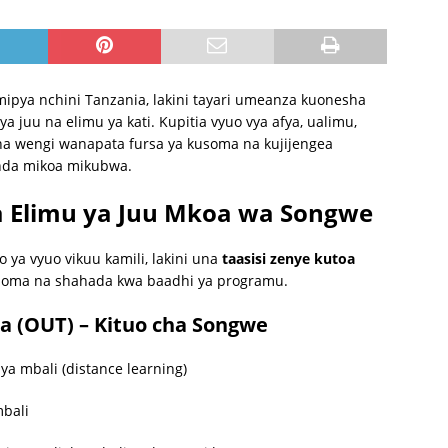
pya nchini Tanzania, lakini tayari umeanza kuonesha
 juu na elimu ya kati. Kupitia vyuo vya afya, ualimu,
jana wengi wanapata fursa ya kusoma na kujijengea
enda mikoa mikubwa.
za Elimu ya Juu Mkoa wa Songwe
ya vyuo vikuu kamili, lakini una
taasisi zenye kutoa
loma na shahada kwa baadhi ya programu.
ia (OUT) – Kituo cha Songwe
 mbali (distance learning)
mbali