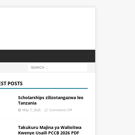
EST POSTS
Scholarships zilizotangazwa leo
Tanzania
May 7, 2026
Comments Off
Takukuru Majina ya Walioitwa
Kwenye Usaili PCCB 2026 PDF