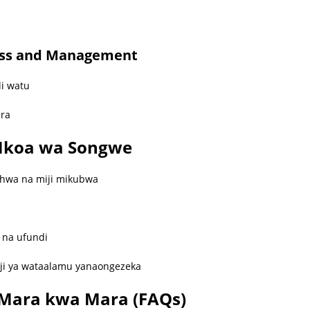
ness and Management
li watu
ira
koa wa Songwe
shwa na miji mikubwa
 na ufundi
aji ya wataalamu yanaongezeka
Mara kwa Mara (FAQs)