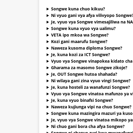
Songwe kuna chuo kikuu?
Ni vyuo gani vya afya vilivyopo Songwe
Je, vyuo vya Songwe vimesajiliwa na N
Songwe kuna vyuo vya ualimu?
VETA ipo mkoa wa Songwe?
Kozi gani maarufu Songwe?
Naweza kusoma diploma Songwe?
Je, kuna kozi za ICT Songwe?
Vyuo vya Songwe vinapokea kidato cha
Gharama za masomo Songwe zikoje?
Je, OUT Songwe hutoa shahada?
Ni wilaya gani zina vyuo vingi Songwe?
Je, kuna hosteli za wanafunzi Songwe?
Vyuo vya Songwe vinatoa mafunzo ya v
Je, kuna vyuo binafsi Songwe?
Naweza kujiunga vipi na chuo Songwe?
Songwe kuna mazingira mazuri ya kus
Je, vyuo vya Songwe vinatoa mikopo y
Ni chuo gani bora cha afya Songwe?
Songwe ni chaguo zuri kwa mwanafunz