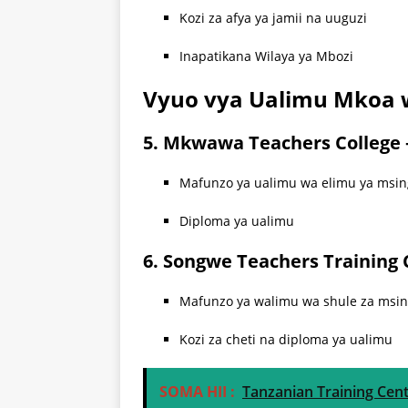
Kozi za afya ya jamii na uuguzi
Inapatikana Wilaya ya Mbozi
Vyuo vya Ualimu Mkoa
5. Mkwawa Teachers College 
Mafunzo ya ualimu wa elimu ya msin
Diploma ya ualimu
6. Songwe Teachers Training 
Mafunzo ya walimu wa shule za msin
Kozi za cheti na diploma ya ualimu
SOMA HII :
Tanzanian Training Cent