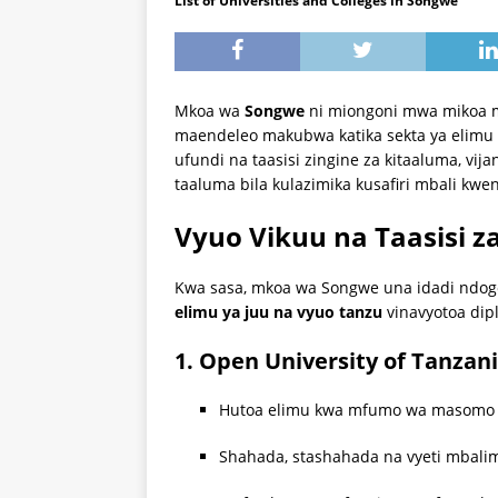
List of Universities and Colleges in Songwe
Mkoa wa
Songwe
ni miongoni mwa mikoa mi
maendeleo makubwa katika sekta ya elimu ya
ufundi na taasisi zingine za kitaaluma, vi
taaluma bila kulazimika kusafiri mbali kw
Vyuo Vikuu na Taasisi 
Kwa sasa, mkoa wa Songwe una idadi ndogo 
elimu ya juu na vyuo tanzu
vinavyotoa dip
1. Open University of Tanzan
Hutoa elimu kwa mfumo wa masomo ya
Shahada, stashahada na vyeti mbali