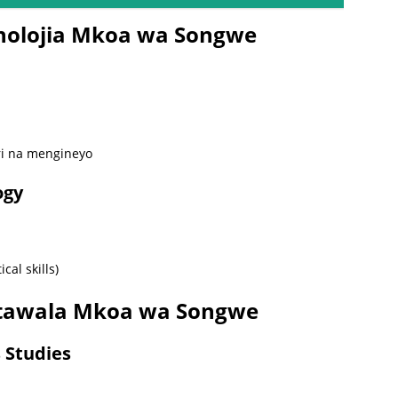
nolojia Mkoa wa Songwe
ri na mengineyo
ogy
cal skills)
Utawala Mkoa wa Songwe
 Studies
i