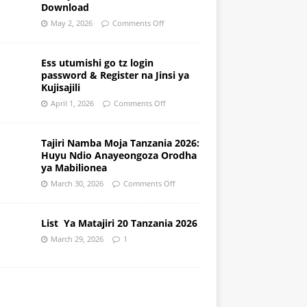
Download
May 2, 2026
Comments Off
Ess utumishi go tz login
password & Register na Jinsi ya
Kujisajili
April 1, 2026
Comments Off
Tajiri Namba Moja Tanzania 2026:
Huyu Ndio Anayeongoza Orodha
ya Mabilionea
March 30, 2026
Comments Off
List Ya Matajiri 20 Tanzania 2026
March 29, 2026
1