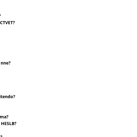
?
ACTVET?
 nne?
itendo?
oma?
a HESLB?
i?