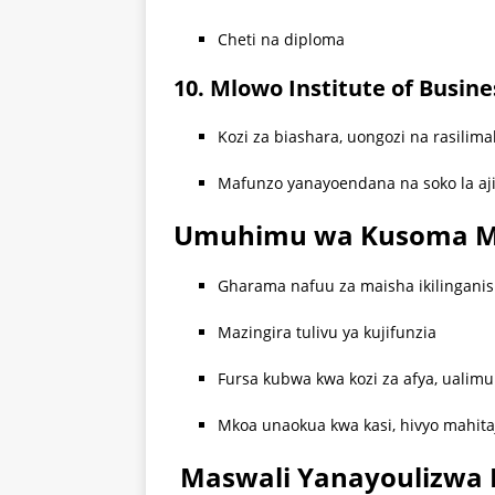
Cheti na diploma
10. Mlowo Institute of Busi
Kozi za biashara, uongozi na rasilima
Mafunzo yanayoendana na soko la aj
Umuhimu wa Kusoma M
Gharama nafuu za maisha ikilingani
Mazingira tulivu ya kujifunzia
Fursa kubwa kwa kozi za afya, ualimu
Mkoa unaokua kwa kasi, hivyo mahit
Maswali Yanayoulizwa 