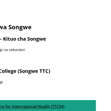
 wa Songwe
– Kituo cha Songwe
gi na sekondari
College (Songwe TTC)
gi
re for International Health (TTCIH)