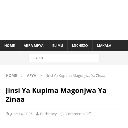
HOME
AJIRA MPYA
ELIMU
MICHEZO
MAKALA
HOME
AFYA
Jinsi Ya Kupima Magonjwa Ya Zinaa
Jinsi Ya Kupima Magonjwa Ya
Zinaa
June 14, 2025
Burhoney
Comments Off