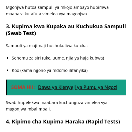
Mgonjwa hutoa sampuli ya mkojo ambayo hupimwa
maabara kutafuta vimelea vya magonjwa.
3. Kupima kwa Kupaka au Kuchukua Sampuli
(Swab Test)
Sampuli ya majimaji huchukuliwa kutoka:
Sehemu za siri (uke, uume, njia ya haja kubwa)
Koo (kama ngono ya mdomo ilifanyika)
SOMA HII :
Dawa ya Kienyeji ya Pumu ya Ngozi
Swab hupelekwa maabara kuchunguza vimelea vya
magonjwa mbalimbali.
4. Kipimo cha Kupima Haraka (Rapid Tests)