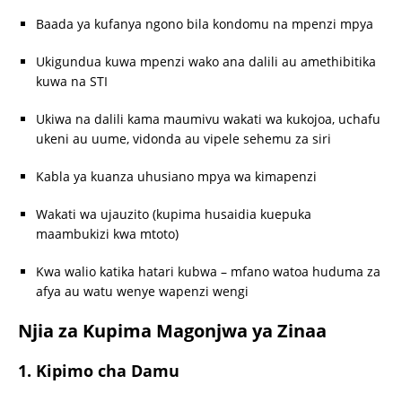
Baada ya kufanya ngono bila kondomu na mpenzi mpya
Ukigundua kuwa mpenzi wako ana dalili au amethibitika
kuwa na STI
Ukiwa na dalili kama maumivu wakati wa kukojoa, uchafu
ukeni au uume, vidonda au vipele sehemu za siri
Kabla ya kuanza uhusiano mpya wa kimapenzi
Wakati wa ujauzito (kupima husaidia kuepuka
maambukizi kwa mtoto)
Kwa walio katika hatari kubwa – mfano watoa huduma za
afya au watu wenye wapenzi wengi
Njia za Kupima Magonjwa ya Zinaa
1. Kipimo cha Damu