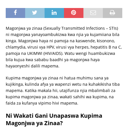
Magonjwa ya zinaa (Sexually Transmitted Infections – STIs)
ni magonjwa yanayoambukizwa kwa njia ya kujamiiana bila
kinga. Magonjwa haya ni pamoja na kaswende, kisonono,
chlamydia, virusi vya HPV, virusi vya herpes, hepatitis B na C,
pamoja na UKIMWI (HIV/AIDS). Watu wengi huambukizwa
bila kujua kwa sababu baadhi ya magonjwa haya
hayaonyeshi dalili mapema.
Kupima magonjwa ya zinaa ni hatua muhimu sana ya
kujikinga, kulinda afya ya wapenzi wetu na kuhakikisha tiba
mapema. Katika makala hii, utajifunza njia mbalimbali za
kupima magonjwa ya zinaa, wakati sahihi wa kupima, na
faida za kufanya vipimo hivi mapema.
Ni Wakati Gani Unapaswa Kupima
Magonjwa ya Zinaa?