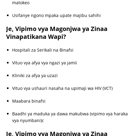
matokeo
Usifanye ngono mpaka upate majibu sahihi
Je, Vipimo vya Magonjwa ya Zinaa
Vinapatikana Wapi?
Hospitali za Serikali na Binafsi
Vituo vya afya vya ngazi ya jamii
Kliniki za afya ya uzazi
Vituo vya ushauri nasaha na upimaji wa HIV (VCT)
Maabara binafsi
Baadhi ya maduka ya dawa makubwa (vipimo vya haraka
vya nyumbani)c
Je, Vipimo vya Magonjwa ya Zinaa