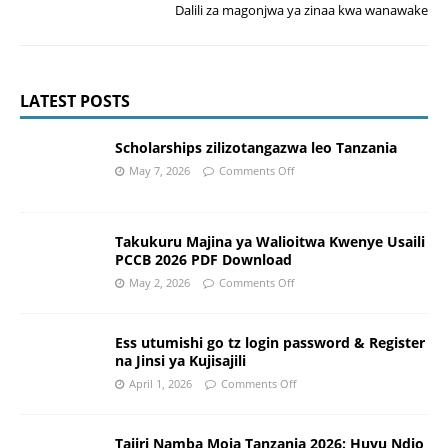
Dalili za magonjwa ya zinaa kwa wanawake
LATEST POSTS
Scholarships zilizotangazwa leo Tanzania
May 7, 2026
Comments Off
Takukuru Majina ya Walioitwa Kwenye Usaili
PCCB 2026 PDF Download
May 2, 2026
Comments Off
Ess utumishi go tz login password & Register
na Jinsi ya Kujisajili
April 1, 2026
Comments Off
Tajiri Namba Moja Tanzania 2026: Huyu Ndio