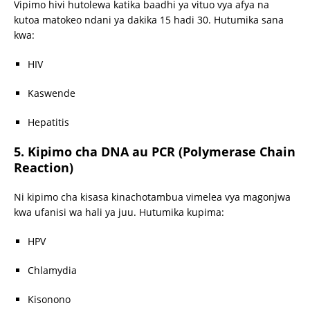
Vipimo hivi hutolewa katika baadhi ya vituo vya afya na
kutoa matokeo ndani ya dakika 15 hadi 30. Hutumika sana
kwa:
HIV
Kaswende
Hepatitis
5. Kipimo cha DNA au PCR (Polymerase Chain
Reaction)
Ni kipimo cha kisasa kinachotambua vimelea vya magonjwa
kwa ufanisi wa hali ya juu. Hutumika kupima:
HPV
Chlamydia
Kisonono