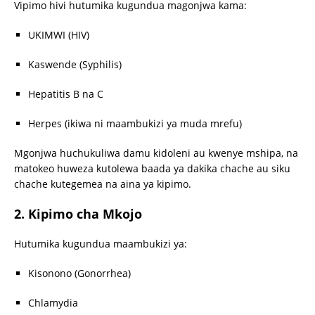
Vipimo hivi hutumika kugundua magonjwa kama:
UKIMWI (HIV)
Kaswende (Syphilis)
Hepatitis B na C
Herpes (ikiwa ni maambukizi ya muda mrefu)
Mgonjwa huchukuliwa damu kidoleni au kwenye mshipa, na
matokeo huweza kutolewa baada ya dakika chache au siku
chache kutegemea na aina ya kipimo.
2. Kipimo cha Mkojo
Hutumika kugundua maambukizi ya:
Kisonono (Gonorrhea)
Chlamydia