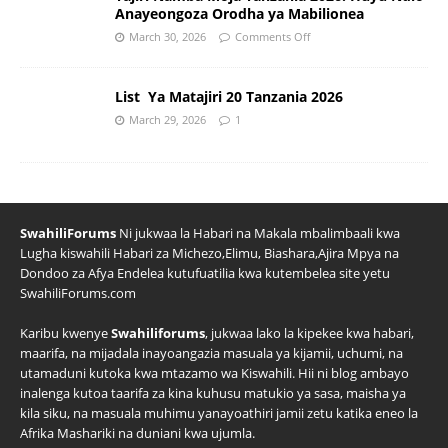
Anayeongoza Orodha ya Mabilionea
March 30, 2026
Comments Off
List Ya Matajiri 20 Tanzania 2026
March 29, 2026
1
SwahiliForums
Ni jukwaa la Habari na Makala mbalimbaali kwa
Lugha kiswahili Habari za Michezo,Elimu, Biashara,Ajira Mpya na
Dondoo za Afya Endelea kutufuatilia kwa kutembelea site yetu
SwahiliForums.com
Karibu kwenye
Swahiliforums
, jukwaa lako la kipekee kwa habari,
maarifa, na mijadala inayoangazia masuala ya kijamii, uchumi, na
utamaduni kutoka kwa mtazamo wa Kiswahili. Hii ni blog ambayo
inalenga kutoa taarifa za kina kuhusu matukio ya sasa, maisha ya
kila siku, na masuala muhimu yanayoathiri jamii zetu katika eneo la
Afrika Mashariki na duniani kwa ujumla.