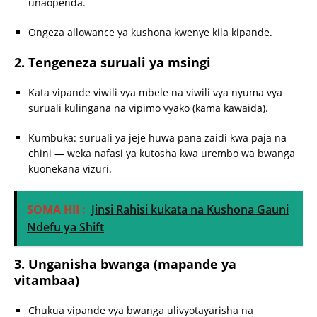
unaopenda.
Ongeza allowance ya kushona kwenye kila kipande.
2. Tengeneza suruali ya msingi
Kata vipande viwili vya mbele na viwili vya nyuma vya
suruali kulingana na vipimo vyako (kama kawaida).
Kumbuka: suruali ya jeje huwa pana zaidi kwa paja na
chini — weka nafasi ya kutosha kwa urembo wa bwanga
kuonekana vizuri.
SOMA HII :
Jinsi Rahisi kukata na Kushona Gauni
Ndefu ya Shift
3. Unganisha bwanga (mapande ya
vitambaa)
Chukua vipande vya bwanga ulivyotayarisha na