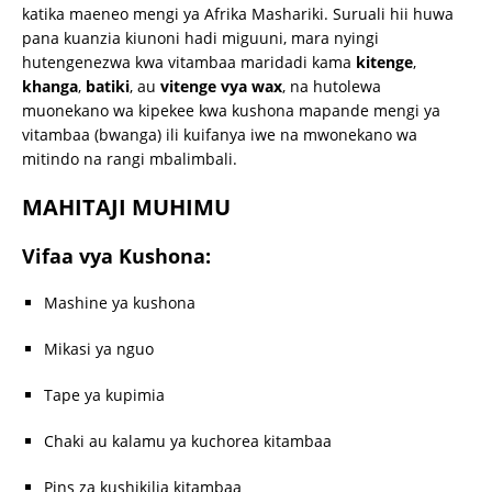
katika maeneo mengi ya Afrika Mashariki. Suruali hii huwa
pana kuanzia kiunoni hadi miguuni, mara nyingi
hutengenezwa kwa vitambaa maridadi kama
kitenge
,
khanga
,
batiki
, au
vitenge vya wax
, na hutolewa
muonekano wa kipekee kwa kushona mapande mengi ya
vitambaa (bwanga) ili kuifanya iwe na mwonekano wa
mitindo na rangi mbalimbali.
MAHITAJI MUHIMU
Vifaa vya Kushona:
Mashine ya kushona
Mikasi ya nguo
Tape ya kupimia
Chaki au kalamu ya kuchorea kitambaa
Pins za kushikilia kitambaa