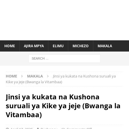
HOME
AJIRA MPYA
ELIMU
MICHEZO
MAKALA
HOME
MAKALA
Jinsi ya kukata na Kushona suruali ya
Kike ya jeje (Bwanga la Vitambaa)
Jinsi ya kukata na Kushona
suruali ya Kike ya jeje (Bwanga la
Vitambaa)