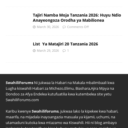
Tajiri Namba Moja Tanzania 2026: Huyu Ndio
Anayeongoza Orodha ya Mabilionea
March 30, 2026
Comments Off
List Ya Matajiri 20 Tanzania 2026
March 29, 2026
1
SwahiliForums
Ni jukwaa la Habari na Makala mbalimbaali kwa
Lugha kiswahili Habari za Michezo,Elimu, Biashara,Ajira Mpya na
Dondoo za Afya Endelea kutufuatilia kwa kutembelea site yetu
SwahiliForums.com
Karibu kwenye
Swahiliforums
, jukwaa lako la kipekee kwa habari,
maarifa, na mijadala inayoangazia masuala ya kijamii, uchumi, na
utamaduni kutoka kwa mtazamo wa Kiswahili. Hii ni blog ambayo