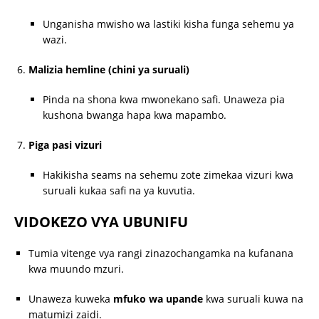
Unganisha mwisho wa lastiki kisha funga sehemu ya
wazi.
Malizia hemline (chini ya suruali)
Pinda na shona kwa mwonekano safi. Unaweza pia
kushona bwanga hapa kwa mapambo.
Piga pasi vizuri
Hakikisha seams na sehemu zote zimekaa vizuri kwa
suruali kukaa safi na ya kuvutia.
VIDOKEZO VYA UBUNIFU
Tumia vitenge vya rangi zinazochangamka na kufanana
kwa muundo mzuri.
Unaweza kuweka
mfuko wa upande
kwa suruali kuwa na
matumizi zaidi.