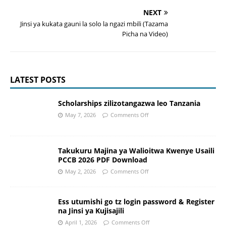
NEXT
Jinsi ya kukata gauni la solo la ngazi mbili (Tazama
Picha na Video)
LATEST POSTS
Scholarships zilizotangazwa leo Tanzania
May 7, 2026
Comments Off
Takukuru Majina ya Walioitwa Kwenye Usaili
PCCB 2026 PDF Download
May 2, 2026
Comments Off
Ess utumishi go tz login password & Register
na Jinsi ya Kujisajili
April 1, 2026
Comments Off