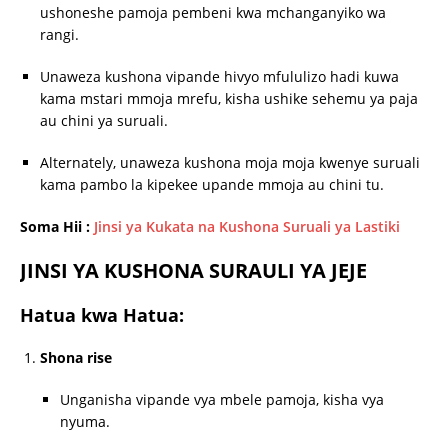
ushoneshe pamoja pembeni kwa mchanganyiko wa
rangi.
Unaweza kushona vipande hivyo mfululizo hadi kuwa
kama mstari mmoja mrefu, kisha ushike sehemu ya paja
au chini ya suruali.
Alternately, unaweza kushona moja moja kwenye suruali
kama pambo la kipekee upande mmoja au chini tu.
Soma Hii :
Jinsi ya Kukata na Kushona Suruali ya Lastiki
JINSI YA KUSHONA SURAULI YA JEJE
Hatua kwa Hatua:
Shona rise
Unganisha vipande vya mbele pamoja, kisha vya
nyuma.