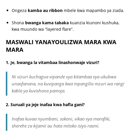
Ongeza
kamba au ribbon
mbele kwa mapambo ya ziada.
Shona
bwanga kama tabaka
kuanzia kiunoni kushuka,
kwa muundo wa “layered flare”.
MASWALI YANAYOULIZWA MARA KWA
MARA
1. Je, bwanga la vitambaa linashonwaje vizuri?
Ni vizuri kuchagua vipande vya kitambaa vya ukubwa
unaofanana, na kuvipanga kwa mpangilio mzuri wa rangi
kabla ya kuvishona pamoja.
2. Suruali ya jeje inafaa kwa hafla gani?
Inafaa kuvaa nyumbani, sokoni, vikao vya marafiki,
sherehe za kijamii au hata mitoko isiyo rasmi.