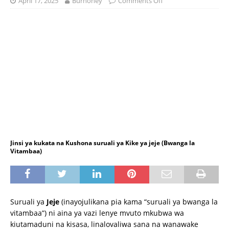
April 17, 2025
Burhoney
Comments Off
Jinsi ya kukata na Kushona suruali ya Kike ya jeje (Bwanga la
Vitambaa)
Suruali ya
Jeje
(inayojulikana pia kama “suruali ya bwanga la
vitambaa”) ni aina ya vazi lenye mvuto mkubwa wa
kiutamaduni na kisasa, linalovaliwa sana na wanawake