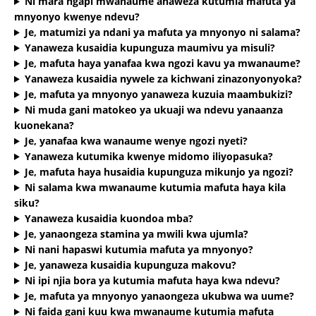
Ni mara ngapi mwanaume anaweza kutumia mafuta ya
mnyonyo kwenye ndevu?
Je, matumizi ya ndani ya mafuta ya mnyonyo ni salama?
Yanaweza kusaidia kupunguza maumivu ya misuli?
Je, mafuta haya yanafaa kwa ngozi kavu ya mwanaume?
Yanaweza kusaidia nywele za kichwani zinazonyonyoka?
Je, mafuta ya mnyonyo yanaweza kuzuia maambukizi?
Ni muda gani matokeo ya ukuaji wa ndevu yanaanza
kuonekana?
Je, yanafaa kwa wanaume wenye ngozi nyeti?
Yanaweza kutumika kwenye midomo iliyopasuka?
Je, mafuta haya husaidia kupunguza mikunjo ya ngozi?
Ni salama kwa mwanaume kutumia mafuta haya kila
siku?
Yanaweza kusaidia kuondoa mba?
Je, yanaongeza stamina ya mwili kwa ujumla?
Ni nani hapaswi kutumia mafuta ya mnyonyo?
Je, yanaweza kusaidia kupunguza makovu?
Ni ipi njia bora ya kutumia mafuta haya kwa ndevu?
Je, mafuta ya mnyonyo yanaongeza ukubwa wa uume?
Ni faida gani kuu kwa mwanaume kutumia mafuta