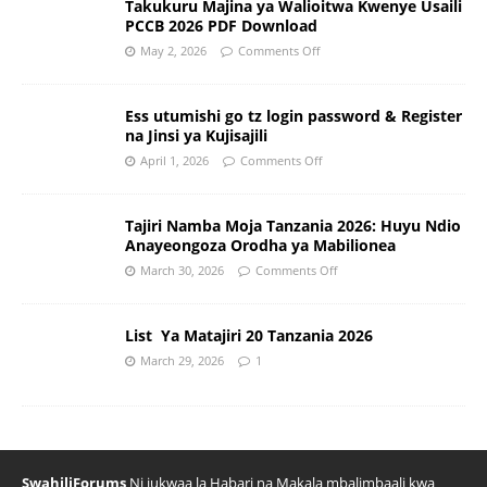
Takukuru Majina ya Walioitwa Kwenye Usaili
PCCB 2026 PDF Download
May 2, 2026
Comments Off
Ess utumishi go tz login password & Register
na Jinsi ya Kujisajili
April 1, 2026
Comments Off
Tajiri Namba Moja Tanzania 2026: Huyu Ndio
Anayeongoza Orodha ya Mabilionea
March 30, 2026
Comments Off
List Ya Matajiri 20 Tanzania 2026
March 29, 2026
1
SwahiliForums
Ni jukwaa la Habari na Makala mbalimbaali kwa