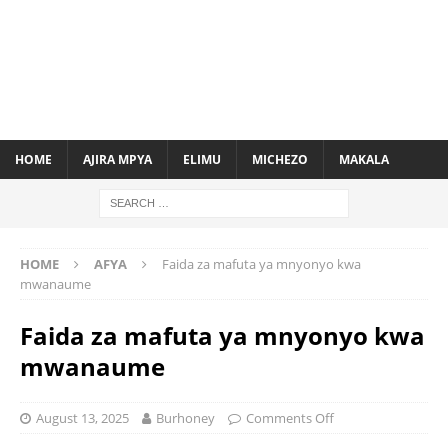
HOME
AJIRA MPYA
ELIMU
MICHEZO
MAKALA
HOME
AFYA
Faida za mafuta ya mnyonyo kwa
mwanaume
Faida za mafuta ya mnyonyo kwa
mwanaume
August 13, 2025
Burhoney
Comments Off