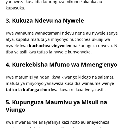
yanaweza kusaidia kupunguza mikono kukauka au
kupasuka.
3. Kukuza Ndevu na Nywele
Kwa wanaume wanaotamani ndevu nene au nywele zenye
afya, kupaka mafuta ya mnyonyo huchochea ukuaji wa
nywele kwa
kuchochea vinyweleo
na kuongeza unyevu. Ni
tiba ya asili kwa tatizo la nywele kunyonyoka.
4. Kurekebisha Mfumo wa Mmeng’enyo
Kwa matumizi ya ndani (kwa kiwango kidogo na salama),
mafuta ya mnyonyo yanaweza kusaidia wanaume wenye
tatizo la kufunga choo
kwa kuwa ni laxative ya asili.
5. Kupunguza Maumivu ya Misuli na
Viungo
Kwa mwanaume anayefanya kazi nzito au anayecheza