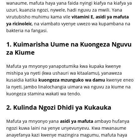
wanaume, mafuta haya yana faida nyingi kiafya na kiafya ya
uzuri, kuanzia ngozi, nywele, hadi nguvu za mwili. Yana
virutubisho muhimu kama vile
vitamini E, asidi ya mafuta
ya ricinoleic
, na viambato vyenye uwezo wa kupambana na
bakteria na fangasi.
1. Kuimarisha Uume na Kuongeza Nguvu
za Kiume
Mafuta ya mnyonyo yanapotumika kwa kupaka kwenye
mishipa ya nyeti (kwa ushauri wa kitaalamu), yanaweza
kusaidia katika
kuongeza mzunguko wa damu
kwenye eneo
la nyeti, jambo linalochangia uimara wa nguvu za kiume na
kuongeza stamina wakati wa tendo.
2. Kulinda Ngozi Dhidi ya Kukauka
Mafuta ya mnyonyo yana
asidi ya mafuta
ambayo hufanya
ngozi kuwa laini na yenye unyevunyevu. Kwa mwanaume
anayefanya kazi kwenye mazingira magumu, mafuta haya