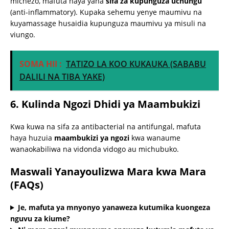
michezo, mafuta haya yana
sifa za kupunguza uchungu
(anti-inflammatory). Kupaka sehemu yenye maumivu na
kuyamassage husaidia kupunguza maumivu ya misuli na
viungo.
SOMA HII :
TATIZO LA KOO KUKAUKA (SABABU
DALILI NA TIBA YAKE)
6. Kulinda Ngozi Dhidi ya Maambukizi
Kwa kuwa na sifa za antibacterial na antifungal, mafuta
haya huzuia
maambukizi ya ngozi
kwa wanaume
wanaokabiliwa na vidonda vidogo au michubuko.
Maswali Yanayoulizwa Mara kwa Mara
(FAQs)
Je, mafuta ya mnyonyo yanaweza kutumika kuongeza
nguvu za kiume?