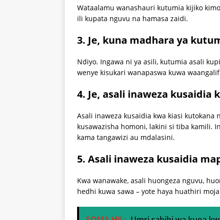
Wataalamu wanashauri kutumia kijiko kimoj
ili kupata nguvu na hamasa zaidi.
3. Je, kuna madhara ya kutumi
Ndiyo. Ingawa ni ya asili, kutumia asali ku
wenye kisukari wanapaswa kuwa waangalifu
4. Je, asali inaweza kusaidi
Asali inaweza kusaidia kwa kiasi kutoka
kusawazisha homoni, lakini si tiba kamili. 
kama tangawizi au mdalasini.
5. Asali inaweza kusaidia ma
Kwa wanawake, asali huongeza nguvu, huo
hedhi kuwa sawa – yote haya huathiri moja
SOMA HII :
Umri sahihi wa kuoa 