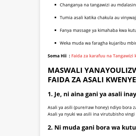
Changanya na tangawizi au mdalasin
Tumia asali katika chakula au vinyw
Fanya massage ya kimahaba kwa kutum
Weka muda wa faragha kujaribu mbin
Soma Hii :
Faida za karafuu na Tangawiz
MASWALI YANAYOULIZ
FAIDA ZA ASALI KWENY
1. Je, ni aina gani ya asali i
Asali ya asili (pure/raw honey) ndiyo bora z
Asali ya nyuki wa asili ina virutubisho vingi
2. Ni muda gani bora wa kutu