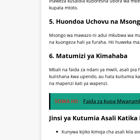
inaweza kusaidia kuboresha ubora wa mbe
kupata mtoto.
5.
Huondoa Uchovu na Mson
Msongo wa mawazo ni adui mkubwa wa mapenz
na kuongeza hali ya furaha. Hii huweka ma
6.
Matumizi ya Kimahaba
Mbali na faida za ndani ya mwili, asali pi
kulishana kwa upendo, au hata kuitumia k
na mapenzi kati ya wapenzi.
SOMA HII :
Faida za kuoa Mwanamk
Jinsi ya Kutumia Asali Katik
Kunywa kijiko kimoja cha asali kila a