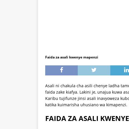
Faida za asali kwenye mapenzi
Asali ni chakula cha asili chenye ladha 
faida zake kiafya. Lakini je, unajua kuwa 
Karibu tujifunze jinsi asali inavyoweza kub
katika kuimarisha uhusiano wa kimapenzi.
FAIDA ZA ASALI KWENY