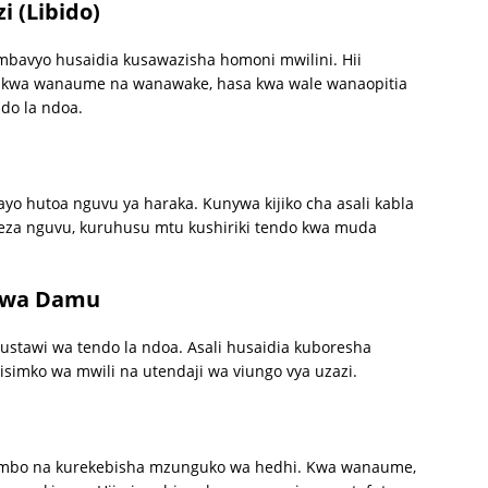
 (Libido)
ambavyo husaidia kusawazisha homoni mwilini. Hii
 kwa wanaume na wanawake, hasa kwa wale wanaopitia
do la ndoa.
bayo hutoa nguvu ya haraka. Kunywa kijiko cha asali kabla
eza nguvu, kuruhusu mtu kushiriki tendo kwa muda
 wa Damu
tawi wa tendo la ndoa. Asali husaidia kuboresha
imko wa mwili na utendaji wa viungo vya uzazi.
tumbo na kurekebisha mzunguko wa hedhi. Kwa wanaume,