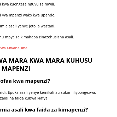
i kwa kuongeza nguvu za mwili.
aji vya mpenzi wako kwa upendo.
ia asali yenye joto la wastani.
u mpya za kimahaba zinazohusisha asali.
i kwa Mwanaume
WA MARA KWA MARA KUHUSU
E MAPENZI
nayofaa kwa mapenzi?
aidi. Epuka asali yenye kemikali au sukari iliyoongezwa.
 zaidi na faida kubwa kiafya.
mia asali kwa faida za kimapenzi?