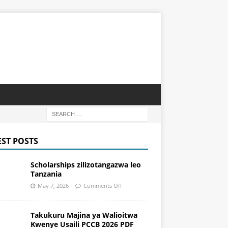
EST POSTS
Scholarships zilizotangazwa leo
Tanzania
May 7, 2026
Comments Off
Takukuru Majina ya Walioitwa
Kwenye Usaili PCCB 2026 PDF