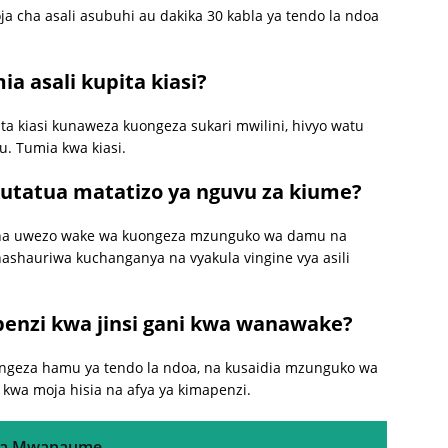
a cha asali asubuhi au dakika 30 kabla ya tendo la ndoa
a asali kupita kiasi?
pita kiasi kunaweza kuongeza sukari mwilini, hivyo watu
. Tumia kwa kiasi.
a kutatua matatizo ya nguvu za kiume?
na na uwezo wake wa kuongeza mzunguko wa damu na
Inashauriwa kuchanganya na vyakula vingine vya asili
penzi kwa jinsi gani kwa wanawake?
ngeza hamu ya tendo la ndoa, na kusaidia mzunguko wa
 kwa moja hisia na afya ya kimapenzi.
kwa Mwanaume