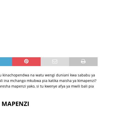
tamu kinachopendwa na watu wengi duniani kwa sababu ya
asali ina mchango mkubwa pia katika maisha ya kimapenzi?
oresha mapenzi yako, si tu kwenye afya ya mwili bali pia
E MAPENZI