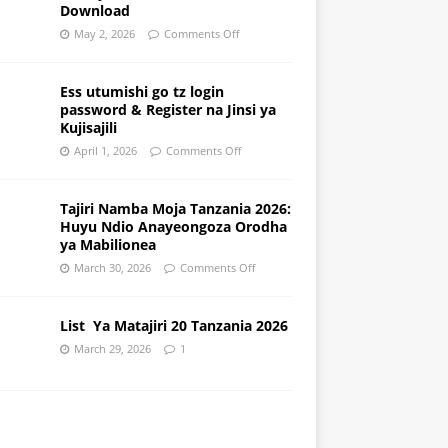
Download
May 2, 2026
Comments Off
Ess utumishi go tz login
password & Register na Jinsi ya
Kujisajili
April 1, 2026
Comments Off
Tajiri Namba Moja Tanzania 2026:
Huyu Ndio Anayeongoza Orodha
ya Mabilionea
March 30, 2026
Comments Off
List Ya Matajiri 20 Tanzania 2026
March 29, 2026
1