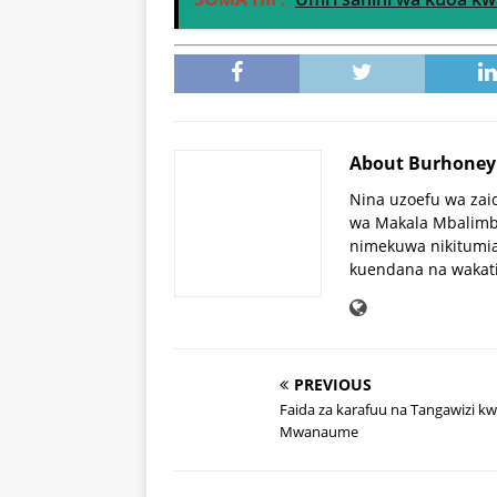
About Burhone
Nina uzoefu wa zai
wa Makala Mbalimba
nimekuwa nikitumia
kuendana na wakat
PREVIOUS
Faida za karafuu na Tangawizi k
Mwanaume