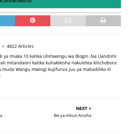
y
4822 Articles
di ya miaka 10 katika Ulimwengu wa Blogin ,Na Uandishi
li mitandaoni katika kuhakikisha nakuletea kilichobora
 muda Wangu mwingi kujifunza juu ya mabadiliko ili
i
NEXT
wa
Bei ya mbuzi Arusha