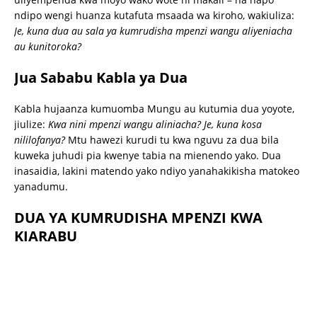
ndipo wengi huanza kutafuta msaada wa kiroho, wakiuliza:
Je, kuna dua au sala ya kumrudisha mpenzi wangu aliyeniacha
au kunitoroka?
Jua Sababu Kabla ya Dua
Kabla hujaanza kumuomba Mungu au kutumia dua yoyote,
jiulize:
Kwa nini mpenzi wangu aliniacha? Je, kuna kosa
nililofanya?
Mtu hawezi kurudi tu kwa nguvu za dua bila
kuweka juhudi pia kwenye tabia na mienendo yako. Dua
inasaidia, lakini matendo yako ndiyo yanahakikisha matokeo
yanadumu.
DUA YA KUMRUDISHA MPENZI KWA
KIARABU