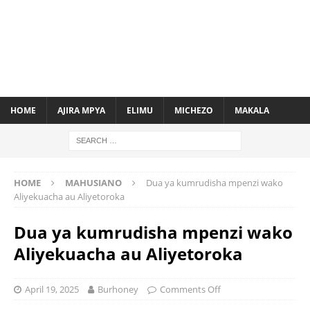
HOME
AJIRA MPYA
ELIMU
MICHEZO
MAKALA
HOME
MAHUSIANO
Dua ya kumrudisha mpenzi wako
Aliyekuacha au Aliyetoroka
Dua ya kumrudisha mpenzi wako
Aliyekuacha au Aliyetoroka
April 19, 2025
Burhoney
Comments Off