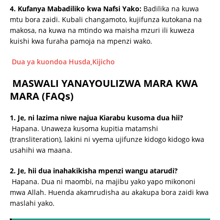
4. Kufanya Mabadiliko kwa Nafsi Yako:
Badilika na kuwa
mtu bora zaidi. Kubali changamoto, kujifunza kutokana na
makosa, na kuwa na mtindo wa maisha mzuri ili kuweza
kuishi kwa furaha pamoja na mpenzi wako.
Dua ya kuondoa Husda,Kijicho
MASWALI YANAYOULIZWA MARA KWA
MARA (FAQs)
1. Je, ni lazima niwe najua Kiarabu kusoma dua hii?
Hapana. Unaweza kusoma kupitia matamshi
(transliteration), lakini ni vyema ujifunze kidogo kidogo kwa
usahihi wa maana.
2. Je, hii dua inahakikisha mpenzi wangu atarudi?
Hapana. Dua ni maombi, na majibu yako yapo mikononi
mwa Allah. Huenda akamrudisha au akakupa bora zaidi kwa
maslahi yako.