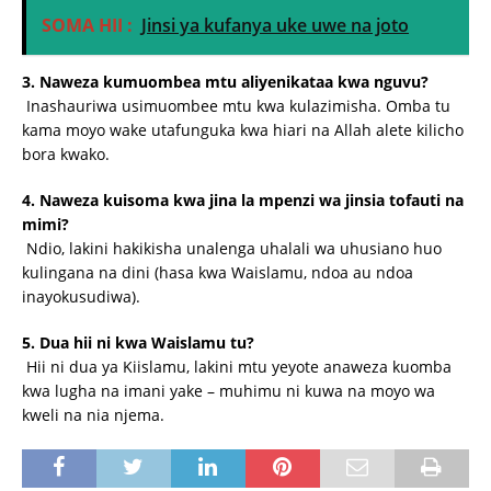
SOMA HII :
Jinsi ya kufanya uke uwe na joto
3. Naweza kumuombea mtu aliyenikataa kwa nguvu?
Inashauriwa usimuombee mtu kwa kulazimisha. Omba tu
kama moyo wake utafunguka kwa hiari na Allah alete kilicho
bora kwako.
4. Naweza kuisoma kwa jina la mpenzi wa jinsia tofauti na
mimi?
Ndio, lakini hakikisha unalenga uhalali wa uhusiano huo
kulingana na dini (hasa kwa Waislamu, ndoa au ndoa
inayokusudiwa).
5. Dua hii ni kwa Waislamu tu?
Hii ni dua ya Kiislamu, lakini mtu yeyote anaweza kuomba
kwa lugha na imani yake – muhimu ni kuwa na moyo wa
kweli na nia njema.