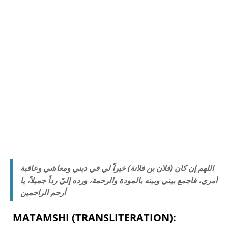
اللهم إن كان (فلان بن فلانة) خيراً لي في ديني ومعاشي وعاقبة
أمري، فاجمع بيني وبينه بالمودة والرحمة، ورده إليّ رداً جميلاً، يا
أرحم الراحمين
MATAMSHI (TRANSLITERATION):