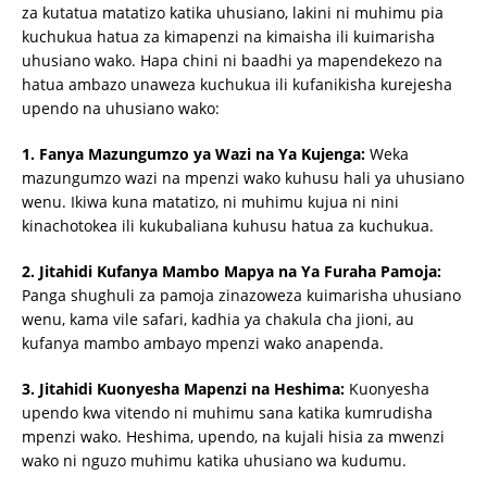
za kutatua matatizo katika uhusiano, lakini ni muhimu pia
kuchukua hatua za kimapenzi na kimaisha ili kuimarisha
uhusiano wako. Hapa chini ni baadhi ya mapendekezo na
hatua ambazo unaweza kuchukua ili kufanikisha kurejesha
upendo na uhusiano wako:
1. Fanya Mazungumzo ya Wazi na Ya Kujenga:
Weka
mazungumzo wazi na mpenzi wako kuhusu hali ya uhusiano
wenu. Ikiwa kuna matatizo, ni muhimu kujua ni nini
kinachotokea ili kukubaliana kuhusu hatua za kuchukua.
2. Jitahidi Kufanya Mambo Mapya na Ya Furaha Pamoja:
Panga shughuli za pamoja zinazoweza kuimarisha uhusiano
wenu, kama vile safari, kadhia ya chakula cha jioni, au
kufanya mambo ambayo mpenzi wako anapenda.
3. Jitahidi Kuonyesha Mapenzi na Heshima:
Kuonyesha
upendo kwa vitendo ni muhimu sana katika kumrudisha
mpenzi wako. Heshima, upendo, na kujali hisia za mwenzi
wako ni nguzo muhimu katika uhusiano wa kudumu.