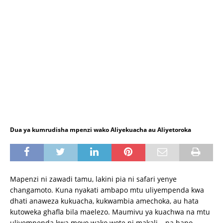
Dua ya kumrudisha mpenzi wako Aliyekuacha au Aliyetoroka
Mapenzi ni zawadi tamu, lakini pia ni safari yenye
changamoto. Kuna nyakati ambapo mtu uliyempenda kwa
dhati anaweza kukuacha, kukwambia amechoka, au hata
kutoweka ghafla bila maelezo. Maumivu ya kuachwa na mtu
uliyempenda kwa moyo wako wote ni makali – na hapo