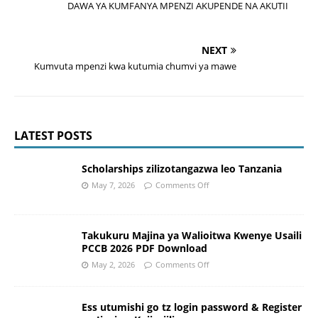
DAWA YA KUMFANYA MPENZI AKUPENDE NA AKUTII
NEXT
Kumvuta mpenzi kwa kutumia chumvi ya mawe
LATEST POSTS
Scholarships zilizotangazwa leo Tanzania
May 7, 2026
Comments Off
Takukuru Majina ya Walioitwa Kwenye Usaili
PCCB 2026 PDF Download
May 2, 2026
Comments Off
Ess utumishi go tz login password & Register