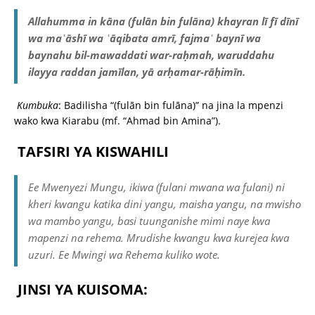
Allahumma in kāna (fulān bin fulāna) khayran lī fī dīnī
wa maʿāshī wa ʿāqibata amrī, fajmaʿ baynī wa
baynahu bil-mawaddati war-raḥmah, waruddahu
ilayya raddan jamīlan, yā arḥamar-rāḥimīn.
Kumbuka
: Badilisha “(fulān bin fulāna)” na jina la mpenzi
wako kwa Kiarabu (mf. “Ahmad bin Amina”).
TAFSIRI YA KISWAHILI
Ee Mwenyezi Mungu, ikiwa (fulani mwana wa fulani) ni
kheri kwangu katika dini yangu, maisha yangu, na mwisho
wa mambo yangu, basi tuunganishe mimi naye kwa
mapenzi na rehema. Mrudishe kwangu kwa kurejea kwa
uzuri. Ee Mwingi wa Rehema kuliko wote.
JINSI YA KUISOMA: