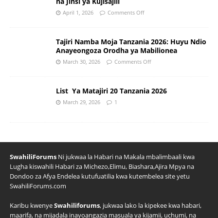
na Jinsi ya Kujisajili
April 1, 2026
Comments Off
Tajiri Namba Moja Tanzania 2026: Huyu Ndio
Anayeongoza Orodha ya Mabilionea
March 30, 2026
Comments Off
List Ya Matajiri 20 Tanzania 2026
March 29, 2026
1
SwahiliForums
Ni jukwaa la Habari na Makala mbalimbaali kwa
Lugha kiswahili Habari za Michezo,Elimu, Biashara,Ajira Mpya na
Dondoo za Afya Endelea kutufuatilia kwa kutembelea site yetu
SwahiliForums.com
Karibu kwenye
Swahiliforums
, jukwaa lako la kipekee kwa habari,
maarifa, na mijadala inayoangazia masuala ya kijamii, uchumi, na