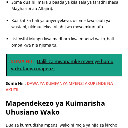
Soma dua hii mara 3 baada ya kila sala ya faradhi (hasa
Magharibi au Alfajiri).
Kaa katika hali ya unyenyekevu, usome kwa sauti ya
wastani, ukimuelekea Allah kwa moyo mkunjufu.
Usimsihi Mungu kwa madhara kwa mpenzi wako, bali
omba kwa nia njema tu.
SOMA HII :
Dalili za mwanamke mwenye hamu
ya kufanya mapenzi
Soma Hii :
DAWA YA KUMFANYA MPENZI AKUPENDE NA
AKUTII
Mapendekezo ya Kuimarisha
Uhusiano Wako
Dua za kumrudisha mpenzi wako ni moja ya njia za kiroho