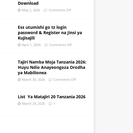
Download
May 2, 2026
Comments Off
Ess utumishi go tz login
password & Register na Jinsi ya
Kujisajili
April 1, 2026
Comments Off
Tajiri Namba Moja Tanzania 2026:
Huyu Ndio Anayeongoza Orodha
ya Mabilionea
March 30, 2026
Comments Off
List Ya Matajiri 20 Tanzania 2026
March 29, 2026
1