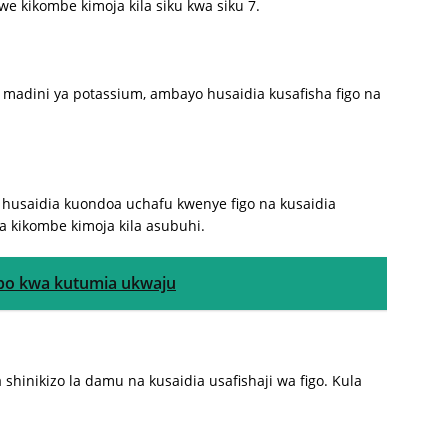
we kikombe kimoja kila siku kwa siku 7.
a madini ya potassium, ambayo husaidia kusafisha figo na
) husaidia kuondoa uchafu kwenye figo na kusaidia
 kikombe kimoja kila asubuhi.
mbo kwa kutumia ukwaju
inikizo la damu na kusaidia usafishaji wa figo. Kula