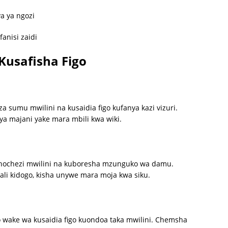
a ya ngozi
fanisi zaidi
 Kusafisha Figo
sumu mwilini na kusaidia figo kufanya kazi vizuri.
ya majani yake mara mbili kwa wiki.
hochezi mwilini na kuboresha mzunguko wa damu.
ali kidogo, kisha unywe mara moja kwa siku.
 wake wa kusaidia figo kuondoa taka mwilini. Chemsha