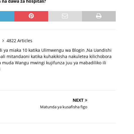
 na dawa za hospitali?
y
4822 Articles
di ya miaka 10 katika Ulimwengu wa Blogin ,Na Uandishi
li mitandaoni katika kuhakikisha nakuletea kilichobora
 muda Wangu mwingi kujifunza juu ya mabadiliko ili
i
NEXT
Matunda ya kusafisha figo