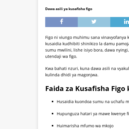
Dawa asili ya kusafisha figo
Figo ni viungo muhimu sana vinavyofanya ka
kusaidia kudhibiti shinikizo la damu pamo
sumu mwilini, lishe isiyo bora, dawa nying
utendaji wa figo.
Kwa bahati nzuri, kuna dawa asili na vyakul
kulinda dhidi ya magonjwa.
Faida za Kusafisha Figo 
Husaidia kuondoa sumu na uchafu m
Hupunguza hatari ya mawe kwenye f
Huimarisha mfumo wa mkojo