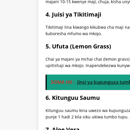
majani 10-15 kwenye maji, chuja, kisha uny
4.
Juisi ya Tikitimaji
Tikitimaji lina kiwango kikubwa cha maji n
kuboresha mfumo wa mkojo.
5.
Ufuta (Lemon Grass)
Chai ya majani ya mchai chai (lemon grass
upitishaji wa mkojo. Inapendekezwa kunywa
SOMA HII :
Jinsi ya kupunguza tu
6.
Kitunguu Saumu
Kitunguu saumu kina uwezo wa kupunguza sh
punje 1 hadi 2 kila siku ukiwa tumbo tupu.
7.
Aloe Vera