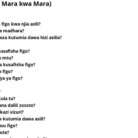
 Mara kwa Mara)
igo kwa njia asili?
una madhara?
za kutumia dawa hizi asilia?
kusafisha figo?
la mtu?
 kusafisha figo?
 figo?
ya ya figo?
?
kula tu?
na dalili zozote?
kazi vizuri?
 kutumia dawa asili?
su figo?
ote?