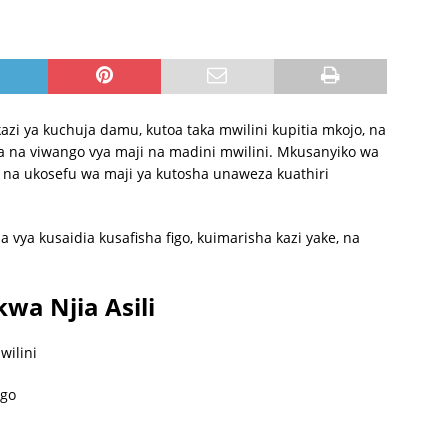
zi ya kuchuja damu, kutoa taka mwilini kupitia mkojo, na
ja na viwango vya maji na madini mwilini. Mkusanyiko wa
i, na ukosefu wa maji ya kutosha unaweza kuathiri
a vya kusaidia kusafisha figo, kuimarisha kazi yake, na
kwa Njia Asili
wilini
igo