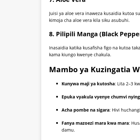
Juisi ya aloe vera inaweza kusaidia kutoa s
kimoja cha aloe vera kila siku asubuhi.
8.
Pilipili Manga (Black Peppe
Inasaidia katika kusafisha figo na kutoa tak
kama kiungo kwenye chakula.
Mambo ya Kuzingatia Wa
Kunywa maji ya kutosha
: Lita 2–3 k
Epuka vyakula vyenye chumvi nying
Acha pombe na sigara
: Hivi huchangi
Fanya mazoezi mara kwa mara
: Hus
damu.