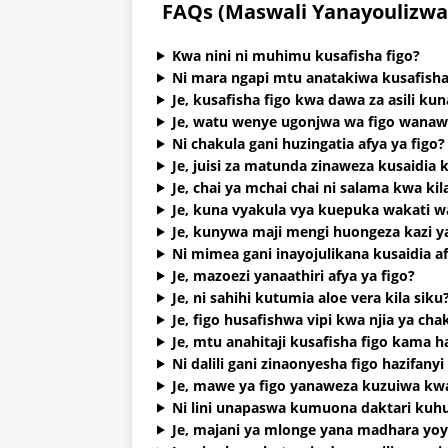
FAQs (Maswali Yanayoulizwa
Kwa nini ni muhimu kusafisha figo?
Ni mara ngapi mtu anatakiwa kusafisha f
Je, kusafisha figo kwa dawa za asili k
Je, watu wenye ugonjwa wa figo wanawe
Ni chakula gani huzingatia afya ya figo?
Je, juisi za matunda zinaweza kusaidia 
Je, chai ya mchai chai ni salama kwa ki
Je, kuna vyakula vya kuepuka wakati wa
Je, kunywa maji mengi huongeza kazi ya
Ni mimea gani inayojulikana kusaidia af
Je, mazoezi yanaathiri afya ya figo?
Je, ni sahihi kutumia aloe vera kila siku
Je, figo husafishwa vipi kwa njia ya cha
Je, mtu anahitaji kusafisha figo kama ha
Ni dalili gani zinaonyesha figo hazifanyi 
Je, mawe ya figo yanaweza kuzuiwa kwa
Ni lini unapaswa kumuona daktari kuhu
Je, majani ya mlonge yana madhara yoy