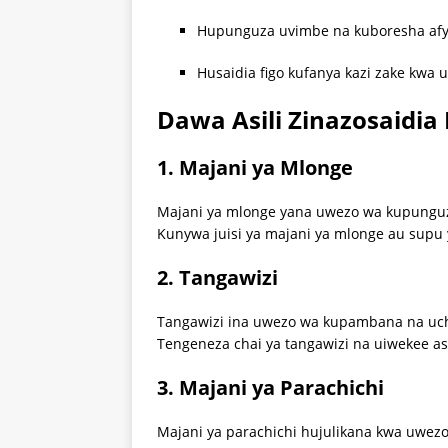
Hupunguza uvimbe na kuboresha afy
Husaidia figo kufanya kazi zake kwa u
Dawa Asili Zinazosaidia
1.
Majani ya Mlonge
Majani ya mlonge yana uwezo wa kupunguza 
Kunywa juisi ya majani ya mlonge au supu 
2.
Tangawizi
Tangawizi ina uwezo wa kupambana na uc
Tengeneza chai ya tangawizi na uiwekee as
3.
Majani ya Parachichi
Majani ya parachichi hujulikana kwa uwezo