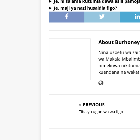
Je, ni salama kutumia dawa asili pamoja
Je, maji ya nazi husaidia figo?
About Burhone
Nina uzoefu wa zai
wa Makala Mbalimba
nimekuwa nikitumia
kuendana na wakat
PREVIOUS
Tiba ya ugonjwa wa figo