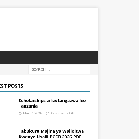
EST POSTS
Scholarships zilizotangazwa leo
Tanzania
May 7, 2026
Comments Off
Takukuru Majina ya Walioitwa
Kwenye Usaili PCCB 2026 PDF