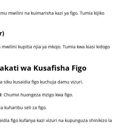
umu mwilini na kuimarisha kazi ya figo. Tumia kijiko
r)
a mwilini kupitia njia ya mkojo. Tumia kwa kiasi kidogo
kati wa Kusafisha Figo
wa siku kusaidia figo kuchuja damu vizuri.
i
: Chumvi huongeza mzigo kwa figo.
a kuharibu seli za figo.
aidia figo kufanya kazi vizuri na kupunguza shinikizo la