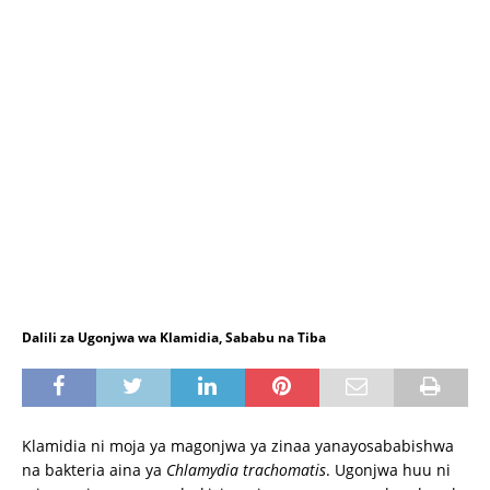
Dalili za Ugonjwa wa Klamidia, Sababu na Tiba
Klamidia ni moja ya magonjwa ya zinaa yanayosababishwa
na bakteria aina ya
Chlamydia trachomatis
. Ugonjwa huu ni