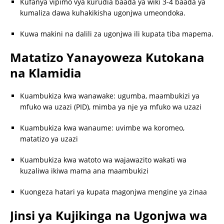
Kufanya vipimo vya kurudia baada ya wiki 3-4 baada ya
kumaliza dawa kuhakikisha ugonjwa umeondoka.
Kuwa makini na dalili za ugonjwa ili kupata tiba mapema.
Matatizo Yanayoweza Kutokana
na Klamidia
Kuambukiza kwa wanawake: ugumba, maambukizi ya
mfuko wa uzazi (PID), mimba ya nje ya mfuko wa uzazi
Kuambukiza kwa wanaume: uvimbe wa koromeo,
matatizo ya uzazi
Kuambukiza kwa watoto wa wajawazito wakati wa
kuzaliwa ikiwa mama ana maambukizi
Kuongeza hatari ya kupata magonjwa mengine ya zinaa
Jinsi ya Kujikinga na Ugonjwa wa