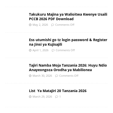
Takukuru Majina ya Walioitwa Kwenye Usaili
PCCB 2026 PDF Download
May 2, 2026
Comments Off
Ess utumishi go tz login password & Register
na Jinsi ya Kujisajili
April 1, 2026
Comments Off
Tajiri Namba Moja Tanzania 2026: Huyu Ndio
Anayeongoza Orodha ya Mabilionea
March 30, 2026
Comments Off
List Ya Matajiri 20 Tanzania 2026
March 29, 2026
1