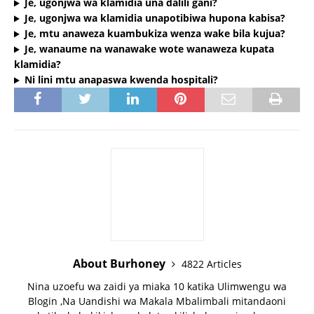
Je, ugonjwa wa klamidia una dalili gani?
Je, ugonjwa wa klamidia unapotibiwa hupona kabisa?
Je, mtu anaweza kuambukiza wenza wake bila kujua?
Je, wanaume na wanawake wote wanaweza kupata
klamidia?
Ni lini mtu anapaswa kwenda hospitali?
About Burhoney
4822 Articles
Nina uzoefu wa zaidi ya miaka 10 katika Ulimwengu wa
Blogin ,Na Uandishi wa Makala Mbalimbali mitandaoni