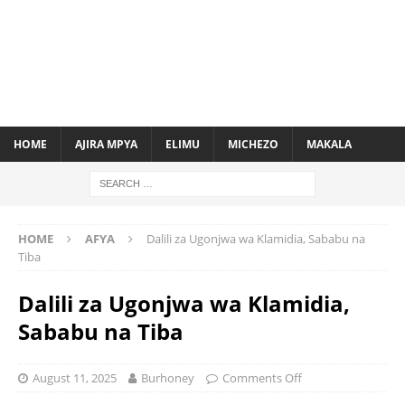
HOME
AJIRA MPYA
ELIMU
MICHEZO
MAKALA
HOME
AFYA
Dalili za Ugonjwa wa Klamidia, Sababu na
Tiba
Dalili za Ugonjwa wa Klamidia,
Sababu na Tiba
August 11, 2025
Burhoney
Comments Off