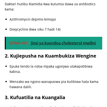
Daktari hutibu klamidia kwa kutumia dawa za antibiotics
kama:
Azithromycin (kipimo kimoja)
Doxycycline (kwa siku 7 hadi 14)
SOMA HII :
Jinsi ya kuondoa cholesterol mwilini
2. Kujiepusha na Kuambukiza Wengine
Epuka tendo la ndoa mpaka ugonjwa utakapotibiwa
kabisa.
Wenzako wa ngono wanapaswa pia kutibiwa hata kama
hawana dalili.
3. Kufuatilia na Kuangalia