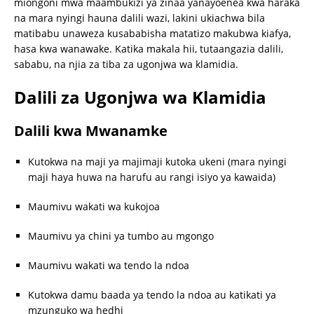
miongoni mwa maambukizi ya zinaa yanayoenea kwa haraka
na mara nyingi hauna dalili wazi, lakini ukiachwa bila
matibabu unaweza kusababisha matatizo makubwa kiafya,
hasa kwa wanawake. Katika makala hii, tutaangazia dalili,
sababu, na njia za tiba za ugonjwa wa klamidia.
Dalili za Ugonjwa wa Klamidia
Dalili kwa Mwanamke
Kutokwa na maji ya majimaji kutoka ukeni (mara nyingi
maji haya huwa na harufu au rangi isiyo ya kawaida)
Maumivu wakati wa kukojoa
Maumivu ya chini ya tumbo au mgongo
Maumivu wakati wa tendo la ndoa
Kutokwa damu baada ya tendo la ndoa au katikati ya
mzunguko wa hedhi