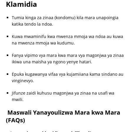
Klamidia
Tumia kinga za zinaa (kondomu) kila mara unapoingia
katika tendo la ndoa.
Kuwa mwaminifu kwa mwenza mmoja wa ndoa au kuwa
na mwenza mmoja wa kudumu.
Fanya vipimo vya mara kwa mara vya magonjwa ya zinaa
ikiwa una maisha ya ngono yenye hatari.
Epuka kugawanya vifaa vya kujamiiana kama sindano au
vinginevyo.
Jifunze zaidi kuhusu magonjwa ya zinaa na usafi wa
mwili.
Maswali Yanayoulizwa Mara kwa Mara
(FAQs)