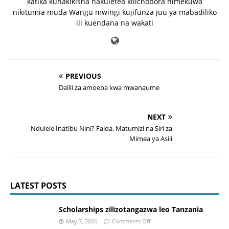
katika kuhakikisha nakuletea kilichobora nimekuwa
nikitumia muda Wangu mwingi kujifunza juu ya mabadiliko
ili kuendana na wakati
PREVIOUS
Dalili za amoeba kwa mwanaume
NEXT
Ndulele Inatibu Nini? Faida, Matumizi na Siri za
Mimea ya Asili
LATEST POSTS
Scholarships zilizotangazwa leo Tanzania
May 7, 2026
Comments Off