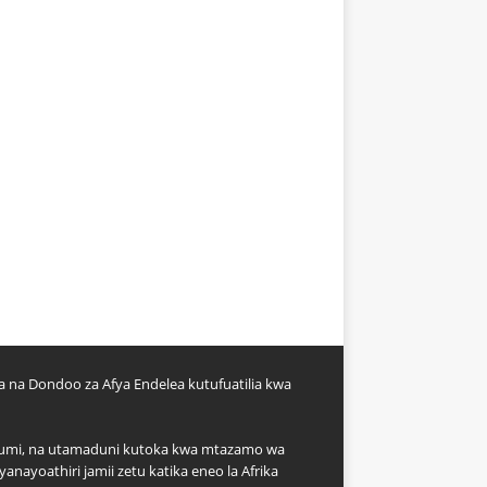
a na Dondoo za Afya Endelea kutufuatilia kwa
 uchumi, na utamaduni kutoka kwa mtazamo wa
anayoathiri jamii zetu katika eneo la Afrika