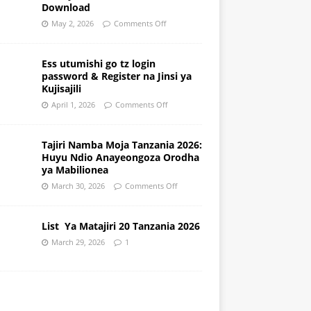
Download
May 2, 2026
Comments Off
Ess utumishi go tz login
password & Register na Jinsi ya
Kujisajili
April 1, 2026
Comments Off
Tajiri Namba Moja Tanzania 2026:
Huyu Ndio Anayeongoza Orodha
ya Mabilionea
March 30, 2026
Comments Off
List Ya Matajiri 20 Tanzania 2026
March 29, 2026
1