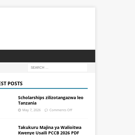
EST POSTS
Scholarships zilizotangazwa leo
Tanzania
May 7, 2026
Comments Off
Takukuru Majina ya Walioitwa
Kwenye Usaili PCCB 2026 PDF