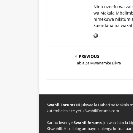
Nina uzoefu wa zai
wa Makala Mbalimba
nimekuwa nikitumia
kuendana na wakat
PREVIOUS
Tabia Za Mwanamke Bikra
SwahiliForums
Ni jukwaa la Habari na Makala m
kutembelea site yetu SwahiliForums.com
Karibu kwenye
Swahiliforums
, jukwaa lako la 
Kiswahili. Hii ni blog ambayo inalenga kutoa taar