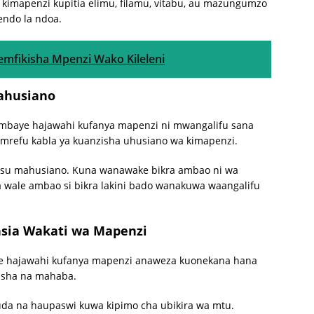
imapenzi kupitia elimu, filamu, vitabu, au mazungumzo
tendo la ndoa.
emfikisha Mpenzi Wako Kileleni
Mahusiano
baye hajawahi kufanya mapenzi ni mwangalifu sana
mrefu kabla ya kuanzisha uhusiano wa kimapenzi.
su mahusiano. Kuna wanawake bikra ambao ni wa
 wale ambao si bikra lakini bado wanakuwa waangalifu
nsia Wakati wa Mapenzi
hajawahi kufanya mapenzi anaweza kuonekana hana
isha na mahaba.
da na haupaswi kuwa kipimo cha ubikira wa mtu.