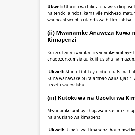
Ukweli:
Utando wa bikira unaweza kupasuk
na tendo la ndoa, kama vile michezo, matum
wanaozaliwa bila utando wa bikira kabisa.
(ii) Mwanamke Anaweza Kuwa n
Kimapenzi
Kuna dhana kwamba mwanamke ambaye haj
anapozungumzia au kujihusisha na mazu
Ukweli:
Aibu ni tabia ya mtu binafsi na h
Kuna wanawake bikra ambao wana ujasiri w
uzoefu wa maisha.
(iii) Kutokuwa na Uzoefu wa Ki
Mwanamke ambaye hajawahi kushiriki map
na uhusiano wa kimapenzi.
Ukweli:
Uzoefu wa kimapenzi haupimwi k