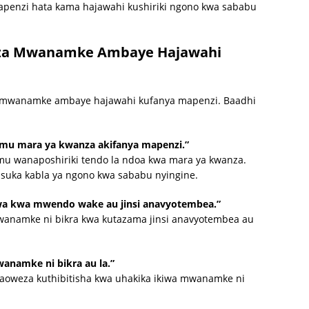
enzi hata kama hajawahi kushiriki ngono kwa sababu
i za Mwanamke Ambaye Hajawahi
za mwanamke ambaye hajawahi kufanya mapenzi. Baadhi
mu mara ya kwanza akifanya mapenzi.”
u wanaposhiriki tendo la ndoa kwa mara ya kwanza.
uka kabla ya ngono kwa sababu nyingine.
a kwa mwendo wake au jinsi anavyotembea.”
wanamke ni bikra kwa kutazama jinsi anavyotembea au
anamke ni bikra au la.”
aoweza kuthibitisha kwa uhakika ikiwa mwanamke ni