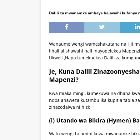
Dalili za mwanamke ambaye hajawahi kufanya 
Wanaume wengi wameshakutana na Hii m
ilhali alishawahi hali inayopelekea Map
Ukweli ,Hapa tumekuekea Dalili za kumg
Je, Kuna Dalili Zinazoonye
Mapenzi?
Kwa miaka mingi, kumekuwa na dhana kwa
ndoa anaweza kutambulika kupitia tabia zak
zinazodaiwa ni hizi:
(i) Utando wa Bikira (Hymen) B
Watu wengi huamini kuwa mwanamke bikra 