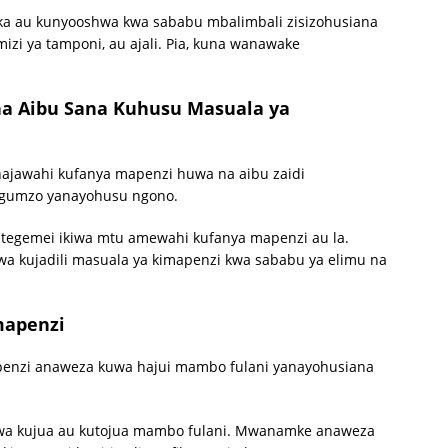
a au kunyooshwa kwa sababu mbalimbali zisizohusiana
izi ya tamponi, au ajali. Pia, kuna wanawake
a Aibu Sana Kuhusu Masuala ya
awahi kufanya mapenzi huwa na aibu zaidi
ngumzo yanayohusu ngono.
aitegemei ikiwa mtu amewahi kufanya mapenzi au la.
a kujadili masuala ya kimapenzi kwa sababu ya elimu na
mapenzi
enzi anaweza kuwa hajui mambo fulani yanayohusiana
wa kujua au kutojua mambo fulani. Mwanamke anaweza