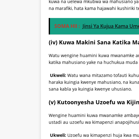
kuwa na uelewa mkubwa wa mahusiano ya k
na marafiki, hata kama hajawahi kushiriki 
SOMA HII :
Jinsi Ya Kujua Kama Um
(iv) Kuwa Makini Sana Katika 
Watu wengine huamini kuwa mwanamke am
katika mahusiano yake na huchukua muda 
Ukweli:
Watu wana mitazamo tofauti kuhu
haraka kuingia kwenye mahusiano, na kuna
sana kabla ya kuingia kwenye uhusiano.
(v) Kutoonyesha Uzoefu wa Kiji
Wengine huamini kuwa mwanamke ambaye 
ustadi au uzoefu wa kimapenzi anapojihus
Ukweli:
Uzoefu wa kimapenzi huja kwa mu