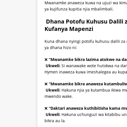
Mwanamke anaweza kuwa na ujuzi wa kimap
ya kujifunza kupitia njia mbalimbali.
Dhana Potofu Kuhusu Dalil
Kufanya Mapenzi
Kuna dhana nyingi potofu kuhusu dalili 
ya dhana hizo ni:
❌
“Mwanamke bikra lazima atokwe na da
Ukweli:
Si wanawake wote hutokwa na dam
Hymen inaweza kuwa imeshalegea au kupas
❌
“Mwanamke bikra anaweza kutambuliw
Ukweli:
Hakuna njia ya kutambua ikiwa m
mwendo wake.
❌
“Daktari anaweza kuthibitisha kama mw
Ukweli:
Hakuna uchunguzi wa kitabibu un
bikra au la.