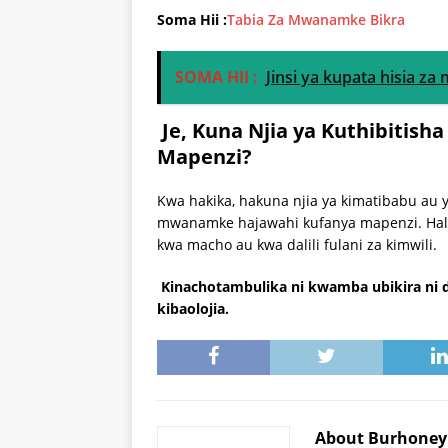
Soma Hii :
Tabia Za Mwanamke Bikra
SOMA HII :
Jinsi ya kupata hisia za
Je, Kuna Njia ya Kuthibitis
Mapenzi?
Kwa hakika, hakuna njia ya kimatibabu au y
mwanamke hajawahi kufanya mapenzi. Hali ya
kwa macho au kwa dalili fulani za kimwili.
Kinachotambulika ni kwamba ubikira ni d
kibaolojia.
About Burhone