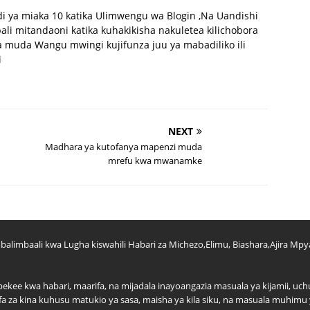
di ya miaka 10 katika Ulimwengu wa Blogin ,Na Uandishi
li mitandaoni katika kuhakikisha nakuletea kilichobora
 muda Wangu mwingi kujifunza juu ya mabadiliko ili
i
NEXT
Madhara ya kutofanya mapenzi muda
mrefu kwa mwanamke
balimbaali kwa Lugha kiswahili Habari za Michezo,Elimu, Biashara,Ajira Mpy
kipekee kwa habari, maarifa, na mijadala inayoangazia masuala ya kijamii,
ifa za kina kuhusu matukio ya sasa, maisha ya kila siku, na masuala muhimu y