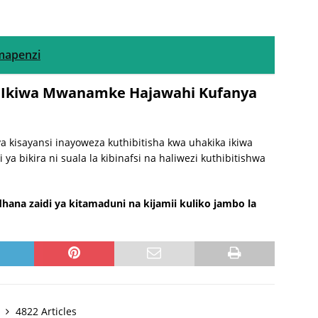
 mapenzi
ha Ikiwa Mwanamke Hajawahi Kufanya
a kisayansi inayoweza kuthibitisha kwa uhakika ikiwa
 bikira ni suala la kibinafsi na haliwezi kuthibitishwa
hana zaidi ya kitamaduni na kijamii kuliko jambo la
y
4822 Articles