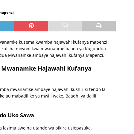
mapenzi
wanamke kusema kwamba hajawahi kufanya mapenzi
enzi kuisha moyoni kwa mwanaume baada ya Kugundua
undua Mwanamke ambaye hajawahi kufanya Mapenzi.
sha Mwanamke Hajawahi Kufanya
mba mwanamke ambaye hajawahi kushiriki tendo la
e au mabadiliko ya mwili wake. Baadhi ya dalili
ado Uko Sawa
lazima awe na utando wa bikira usiopasuka.