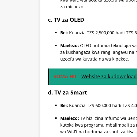
za michezo.
c. TV za OLED
Bei:
Kuanzia TZS 2,500,000 hadi TZS 6
Maelezo:
OLED hutumia teknolojia ya 
za kushangaza kwa rangi angavu na m
uzoefu wa kuvutia na wa kipekee.
SOMA HII :
Website za kudownload
d. TV za Smart
Bei:
Kuanzia TZS 600,000 hadi TZS 4,0
Maelezo:
TV hizi zina mfumo wa uen
kutoka kwa programu mbalimbali za 
wa Wi-Fi na huduma za sauti za kisas