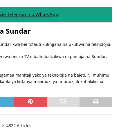
vie Telegram na WhatsApp
za Sundar
ndar kwa bei tofauti kulingana na ukubwa na teknolojia.
zo wa bei za TV mbalimbali, ikiwa ni pamoja na Sundar,
gemea mahitaji yako ya teknolojia na bajeti. Ni muhimu
i kabla ya kufanya maamuzi ya ununuzi ili kuhakikisha
y
4822 Articles