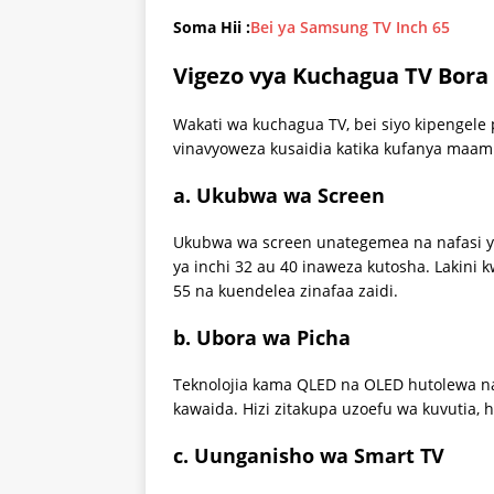
Soma Hii :
Bei ya Samsung TV Inch 65
Vigezo vya Kuchagua TV Bora
Wakati wa kuchagua TV, bei siyo kipengele
vinavyoweza kusaidia katika kufanya maam
a. Ukubwa wa Screen
Ukubwa wa screen unategemea na nafasi y
ya inchi 32 au 40 inaweza kutosha. Lakin
55 na kuendelea zinafaa zaidi.
b. Ubora wa Picha
Teknolojia kama QLED na OLED hutolewa na 
kawaida. Hizi zitakupa uzoefu wa kuvutia,
c. Uunganisho wa Smart TV