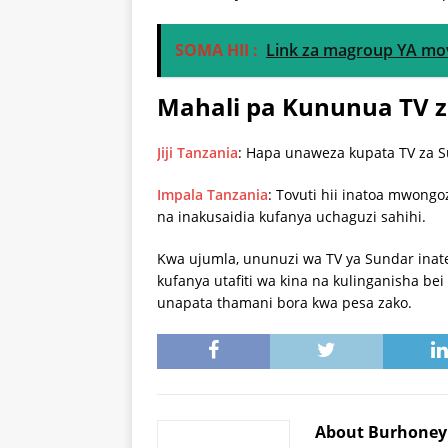
SOMA HII :
Link za magroup YA mo
Mahali pa Kununua TV 
Jiji Tanzania
: Hapa unaweza kupata TV za Su
Impala Tanzania
: Tovuti hii inatoa mwongo
na inakusaidia kufanya uchaguzi sahihi.
Kwa ujumla, ununuzi wa TV ya Sundar inate
kufanya utafiti wa kina na kulinganisha be
unapata thamani bora kwa pesa zako.
About Burhone