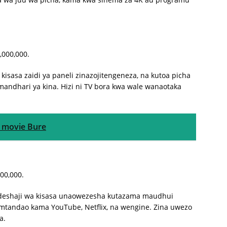
,000,000.
kisasa zaidi ya paneli zinazojitengeneza, na kutoa picha
andhari ya kina. Hizi ni TV bora kwa wale wanaotaka
 movie Bure
00,000.
deshaji wa kisasa unaowezesha kutazama maudhui
mtandao kama YouTube, Netflix, na wengine. Zina uwezo
a.