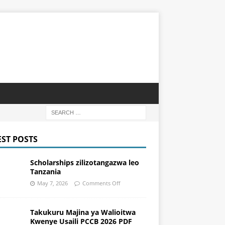
EST POSTS
Scholarships zilizotangazwa leo
Tanzania
May 7, 2026
Comments Off
Takukuru Majina ya Walioitwa
Kwenye Usaili PCCB 2026 PDF