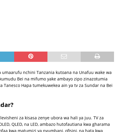
ea umaarufu nchini Tanzania kutoana na Unafuu wake wa
i kumudu Bei na mifumo yake ambayo zipo zinazotumia
 Tanesco Hapa tumekuwekea ain ya tv za Sundar na Bei
ndar?
levisheni za kisasa zenye ubora wa hali ya juu. TV za
 OLED, QLED, na LED, ambazo hutofautiana kwa gharama
zofaa kwa matumizi ya nyumbani, ofisini, na hata kwa