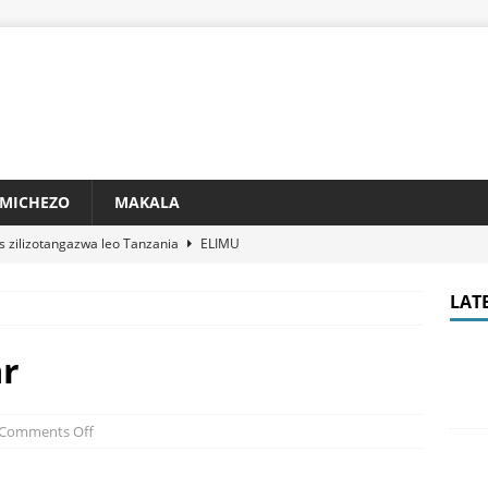
MICHEZO
MAKALA
s zilizotangazwa leo Tanzania
ELIMU
ajina ya Walioitwa Kwenye Usaili PCCB 2026 PDF Download
LAT
 go tz login password & Register na Jinsi ya Kujisajili
MAKALA
ar
Namba Moja Tanzania 2026: Huyu Ndio Anayeongoza Orodha ya
Comments Off
Matajiri 20 Tanzania 2026
BIASHARA