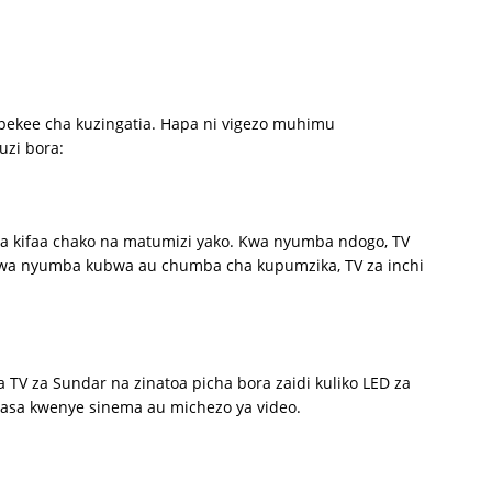
 pekee cha kuzingatia. Hapa ni vigezo muhimu
uzi bora:
a kifaa chako na matumizi yako. Kwa nyumba ndogo, TV
i kwa nyumba kubwa au chumba cha kupumzika, TV za inchi
TV za Sundar na zinatoa picha bora zaidi kuliko LED za
 hasa kwenye sinema au michezo ya video.