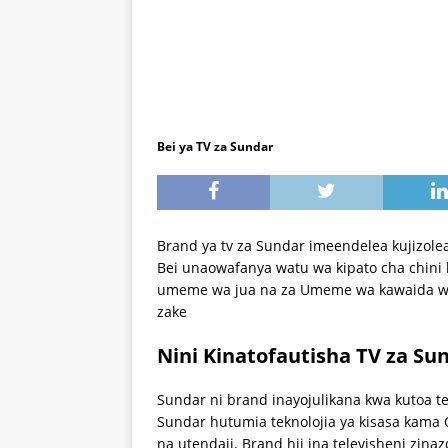
Bei ya TV za Sundar
Brand ya tv za Sundar imeendelea kujizol
Bei unaowafanya watu wa kipato cha chin
umeme wa jua na za Umeme wa kawaida wa
zake
Nini Kinatofautisha TV za Su
Sundar ni brand inayojulikana kwa kutoa te
Sundar hutumia teknolojia ya kisasa kama
na utendaji. Brand hii ina televisheni zina