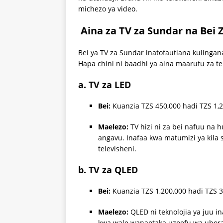
michezo ya video.
Aina za TV za Sundar na Bei 
Bei ya TV za Sundar inatofautiana kulingana
Hapa chini ni baadhi ya aina maarufu za te
a. TV za LED
Bei:
Kuanzia TZS 450,000 hadi TZS 1,2
Maelezo:
TV hizi ni za bei nafuu na h
angavu. Inafaa kwa matumizi ya kila
televisheni.
b. TV za QLED
Bei:
Kuanzia TZS 1,200,000 hadi TZS 3
Maelezo:
QLED ni teknolojia ya juu in
kwa wale wanaotaka uzoefu wa ubora