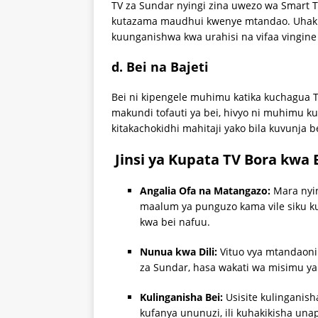
TV za Sundar nyingi zina uwezo wa Smart 
kutazama maudhui kwenye mtandao. Uhakik
kuunganishwa kwa urahisi na vifaa vingin
d. Bei na Bajeti
Bei ni kipengele muhimu katika kuchagua TV
makundi tofauti ya bei, hivyo ni muhimu ku
kitakachokidhi mahitaji yako bila kuvunja b
Jinsi ya Kupata TV Bora kwa 
Angalia Ofa na Matangazo:
Mara nyin
maalum ya punguzo kama vile siku ku
kwa bei nafuu.
Nunua kwa Dili:
Vituo vya mtandaoni
za Sundar, hasa wakati wa misimu y
Kulinganisha Bei:
Usisite kulinganish
kufanya ununuzi, ili kuhakikisha un