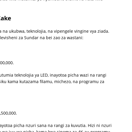
Zake
 na ukubwa, teknolojia, na vipengele vingine vya ziada.
levisheni za Sundar na bei zao za wastani:
00,000.
utumia teknolojia ya LED, inayotoa picha wazi na rangi
 siku kama kutazama filamu, michezo, na programu za
,500,000.
ayotoa picha nzuri sana na rangi za kuvutia. Hizi ni nzuri
 wa juu wa picha, kama kwa sinema za 4K au programu