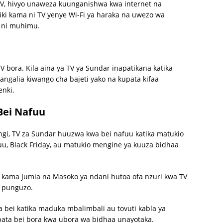
TV, hivyo unaweza kuunganishwa kwa internet na
i kama ni TV yenye Wi-Fi ya haraka na uwezo wa
e ni muhimu.
 bora. Kila aina ya TV ya Sundar inapatikana katika
angalia kiwango cha bajeti yako na kupata kifaa
enki.
Bei Nafuu
gi, TV za Sundar huuzwa kwa bei nafuu katika matukio
u, Black Friday, au matukio mengine ya kuuza bidhaa
 kama Jumia na Masoko ya ndani hutoa ofa nzuri kwa TV
a punguzo.
a bei katika maduka mbalimbali au tovuti kabla ya
apata bei bora kwa ubora wa bidhaa unayotaka.