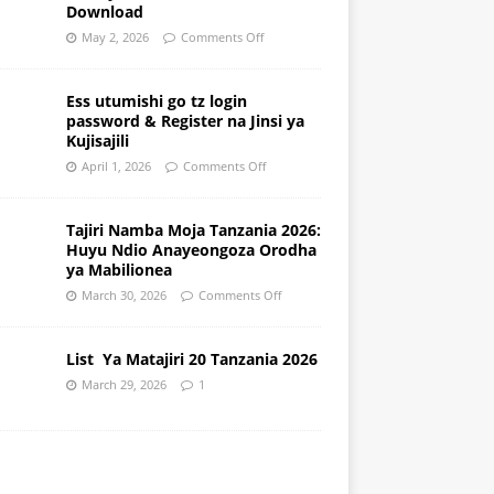
Download
May 2, 2026
Comments Off
Ess utumishi go tz login
password & Register na Jinsi ya
Kujisajili
April 1, 2026
Comments Off
Tajiri Namba Moja Tanzania 2026:
Huyu Ndio Anayeongoza Orodha
ya Mabilionea
March 30, 2026
Comments Off
List Ya Matajiri 20 Tanzania 2026
March 29, 2026
1