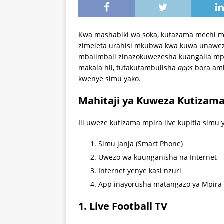
Kwa mashabiki wa soka, kutazama mechi moj
zimeleta urahisi mkubwa kwa kuwa unawez
mbalimbali zinazokuwezesha kuangalia mpi
makala hii, tutakutambulisha
apps
bora amb
kwenye simu yako.
Mahitaji ya Kuweza Kutizama
Ili uweze kutizama mpira live kupitia simu 
Simu janja (Smart Phone)
Uwezo wa kuunganisha na Internet
Internet yenye kasi nzuri
App inayorusha matangazo ya Mpira 
1. Live Football TV