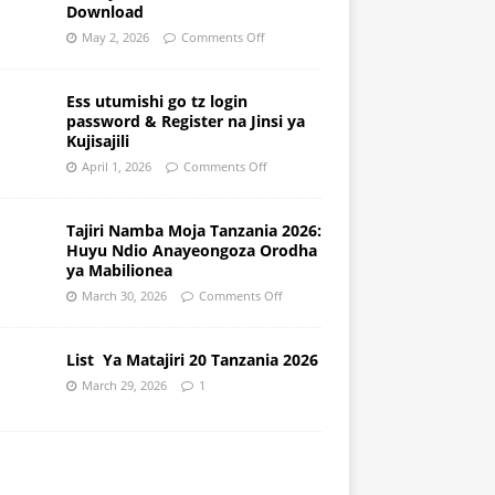
Download
May 2, 2026
Comments Off
Ess utumishi go tz login
password & Register na Jinsi ya
Kujisajili
April 1, 2026
Comments Off
Tajiri Namba Moja Tanzania 2026:
Huyu Ndio Anayeongoza Orodha
ya Mabilionea
March 30, 2026
Comments Off
List Ya Matajiri 20 Tanzania 2026
March 29, 2026
1