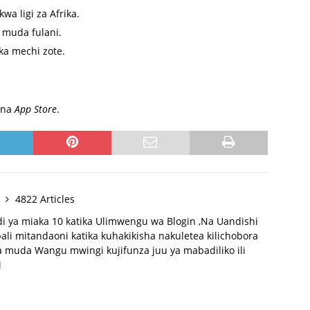
a ligi za Afrika.
 muda fulani.
ka mechi zote.
na
App Store
.
y
4822 Articles
di ya miaka 10 katika Ulimwengu wa Blogin ,Na Uandishi
li mitandaoni katika kuhakikisha nakuletea kilichobora
 muda Wangu mwingi kujifunza juu ya mabadiliko ili
i