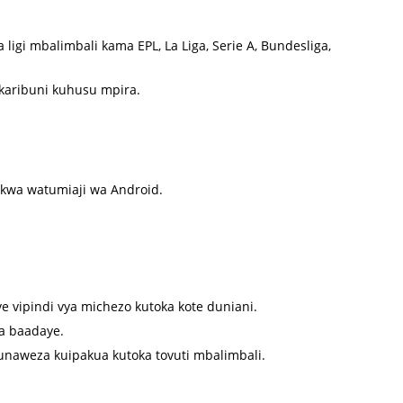
ligi mbalimbali kama EPL, La Liga, Serie A, Bundesliga,
i karibuni kuhusu mpira.
kwa watumiaji wa Android.
e vipindi vya michezo kutoka kote duniani.
ma baadaye.
i unaweza kuipakua kutoka tovuti mbalimbali.