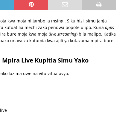
a kwa moja ni jambo la msingi. Siku hizi, simu janja
a kufuatilia mechi zako pendwa popote ulipo. Kuna
apps
ra bure moja kwa moja (
live streaming
) bila malipo. Katika
azo unaweza kutumia kwa ajili ya kutazama mpira bure
 Mpira Live Kupitia Simu Yako
yako lazima uwe na vitu vifuatavyo;
live