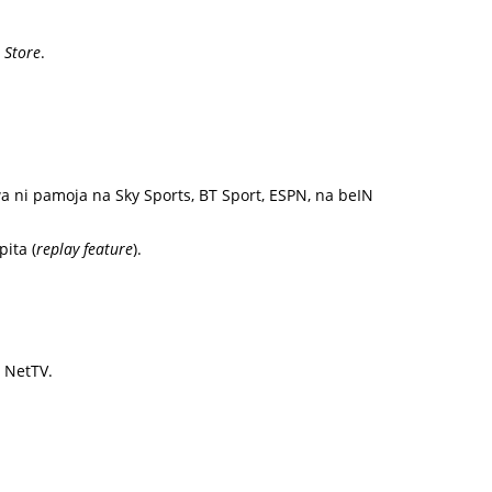
 Store
.
wa ni pamoja na Sky Sports, BT Sport, ESPN, na beIN
ita (
replay feature
).
e NetTV.