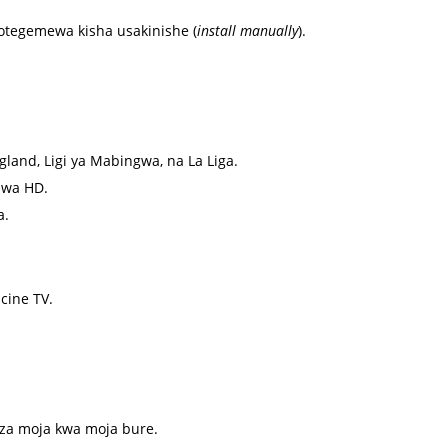
zotegemewa kisha usakinishe (
install manually
).
land, Ligi ya Mabingwa, na La Liga.
 wa HD.
a.
acine TV.
 za moja kwa moja bure.