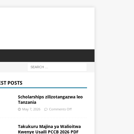
EST POSTS
Scholarships zilizotangazwa leo
Tanzania
May 7, 2026
Comments Off
Takukuru Majina ya Walioitwa
Kwenye Usaili PCCB 2026 PDF