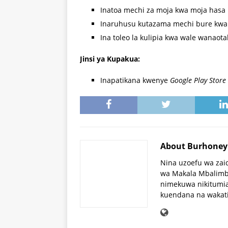
Inatoa mechi za moja kwa moja hasa kw
Inaruhusu kutazama mechi bure kwa
Ina toleo la kulipia kwa wale wanaota
Jinsi ya Kupakua:
Inapatikana kwenye
Google Play Store
About Burhone
Nina uzoefu wa zai
wa Makala Mbalimba
nimekuwa nikitumia
kuendana na wakat