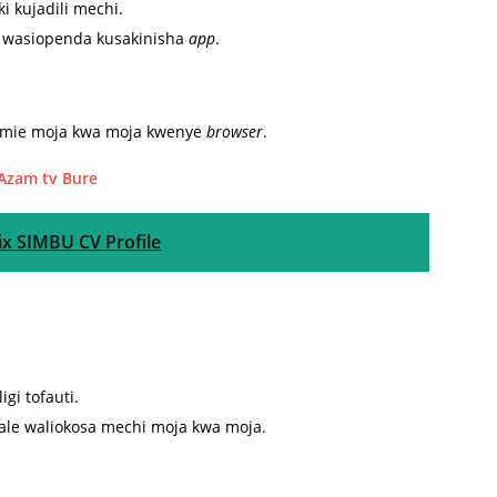
 kujadili mechi.
e wasiopenda kusakinisha
app
.
tumie moja kwa moja kwenye
browser
.
 Azam tv Bure
ix SIMBU CV Profile
igi tofauti.
le waliokosa mechi moja kwa moja.