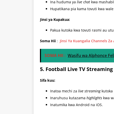
Ina huduma ya
live chat
kwa mashabiki
Hupatikana pia kama tovuti kwa wal
Jinsi ya Kupakua:
Pakua kutoka kwa tovuti rasmi au u
Soma Hii
:
Jinsi Ya Kuangalia Channels Za
SOMA HII :
Wasifu wa Alphonce Fel
5. Football Live TV Streaming
Sifa kuu:
Inatoa mechi za
live streaming
kutoka l
Inaruhusu kutazama
highlights
kwa wa
Inatumika kwa Android na iOS.