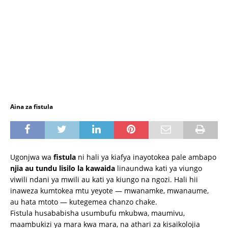
Aina za fistula
Ugonjwa wa
fistula
ni hali ya kiafya inayotokea pale ambapo
njia au tundu lisilo la kawaida
linaundwa kati ya viungo
viwili ndani ya mwili au kati ya kiungo na ngozi. Hali hii
inaweza kumtokea mtu yeyote — mwanamke, mwanaume,
au hata mtoto — kutegemea chanzo chake.
Fistula husababisha usumbufu mkubwa, maumivu,
maambukizi ya mara kwa mara, na athari za kisaikolojia