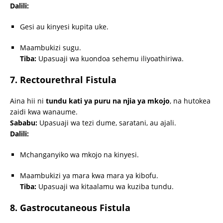
Dalili:
Gesi au kinyesi kupita uke.
Maambukizi sugu.
Tiba:
Upasuaji wa kuondoa sehemu iliyoathiriwa.
7. Rectourethral Fistula
Aina hii ni
tundu kati ya puru na njia ya mkojo
, na hutokea
zaidi kwa wanaume.
Sababu:
Upasuaji wa tezi dume, saratani, au ajali.
Dalili:
Mchanganyiko wa mkojo na kinyesi.
Maambukizi ya mara kwa mara ya kibofu.
Tiba:
Upasuaji wa kitaalamu wa kuziba tundu.
8. Gastrocutaneous Fistula