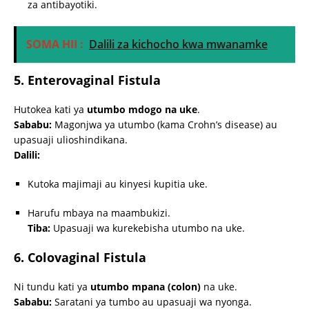
za antibayotiki.
SOMA HII :
Dalili za kichocho kwa mwanamke
5. Enterovaginal Fistula
Hutokea kati ya
utumbo mdogo na uke
.
Sababu:
Magonjwa ya utumbo (kama Crohn’s disease) au
upasuaji ulioshindikana.
Dalili:
Kutoka majimaji au kinyesi kupitia uke.
Harufu mbaya na maambukizi.
Tiba:
Upasuaji wa kurekebisha utumbo na uke.
6. Colovaginal Fistula
Ni tundu kati ya
utumbo mpana (colon)
na uke.
Sababu:
Saratani ya tumbo au upasuaji wa nyonga.