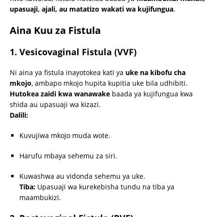
upasuaji, ajali, au matatizo wakati wa kujifungua
.
Aina Kuu za Fistula
1. Vesicovaginal Fistula (VVF)
Ni aina ya fistula inayotokea kati ya
uke na kibofu cha
mkojo
, ambapo mkojo hupita kupitia uke bila udhibiti.
Hutokea zaidi kwa wanawake
baada ya kujifungua kwa
shida au upasuaji wa kizazi.
Dalili:
Kuvujiwa mkojo muda wote.
Harufu mbaya sehemu za siri.
Kuwashwa au vidonda sehemu ya uke.
Tiba:
Upasuaji wa kurekebisha tundu na tiba ya
maambukizi.