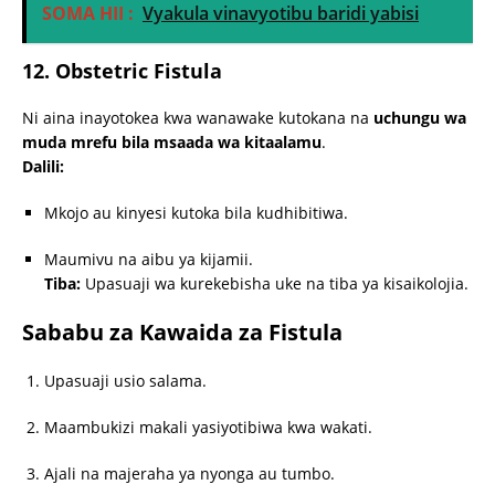
SOMA HII :
Vyakula vinavyotibu baridi yabisi
12. Obstetric Fistula
Ni aina inayotokea kwa wanawake kutokana na
uchungu wa
muda mrefu bila msaada wa kitaalamu
.
Dalili:
Mkojo au kinyesi kutoka bila kudhibitiwa.
Maumivu na aibu ya kijamii.
Tiba:
Upasuaji wa kurekebisha uke na tiba ya kisaikolojia.
Sababu za Kawaida za Fistula
Upasuaji usio salama.
Maambukizi makali yasiyotibiwa kwa wakati.
Ajali na majeraha ya nyonga au tumbo.