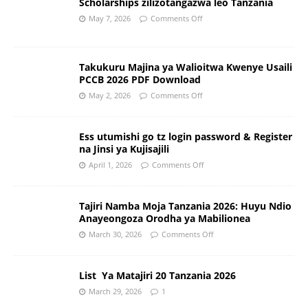
Scholarships zilizotangazwa leo Tanzania
May 7, 2026
Comments Off
Takukuru Majina ya Walioitwa Kwenye Usaili
PCCB 2026 PDF Download
May 2, 2026
Comments Off
Ess utumishi go tz login password & Register
na Jinsi ya Kujisajili
April 1, 2026
Comments Off
Tajiri Namba Moja Tanzania 2026: Huyu Ndio
Anayeongoza Orodha ya Mabilionea
March 30, 2026
Comments Off
List Ya Matajiri 20 Tanzania 2026
March 29, 2026
1