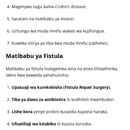
Magonjwa sugu kama Crohn’s disease.
Saratani na matibabu ya mionzi.
Uchungu wa muda mrefu wakati wa kujifungua.
Kuweka mirija ya tiba kwa muda mrefu (catheter).
Matibabu ya Fistula
Matibabu ya fistula hutegemea aina na eneo lililoathirika,
lakini kwa kawaida yanahusisha:
Upasuaji wa kurekebisha (Fistula Repair Surgery).
Tiba ya dawa za antibiotics
ili kudhibiti maambukizi.
Lishe bora
yenye protini kusaidia kupona haraka.
Ufuatiliaji wa kitabibu
ili kuzuia kurudia.