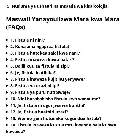
Huduma ya ushauri na msaada wa kisaikolojia.
Maswali Yanayoulizwa Mara kwa Mara
(FAQs)
1. Fistula ni nini?
2. Kuna aina ngapi za fistula?
3. Fistula hutokea zaidi kwa nani?
4. Fistula inaweza kuwa hatari?
5. Dalili kuu za fistula ni zipi?
6. Je, fistula inatibika?
7. Fistula inaweza kujitibu yenyewe?
8. Fistula ya uzazi ni ipi?
9. Fistula ya puru hutibiwaje?
10. Nini husababisha fistula kwa wanaume?
11. Je, fistula ni ugonjwa wa kurithi?
12. Je, fistula huathiri uzazi?
13. Vipimo gani hutumika kugundua fistula?
14. Fistula inaweza kuzuia mtu kwenda haja kubwa
kawaida?