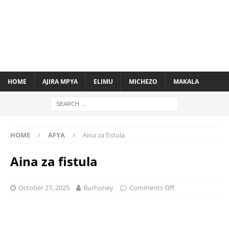
HOME
AJIRA MPYA
ELIMU
MICHEZO
MAKALA
HOME
AFYA
Aina za fistula
Aina za fistula
October 27, 2025
Burhoney
Comments Off