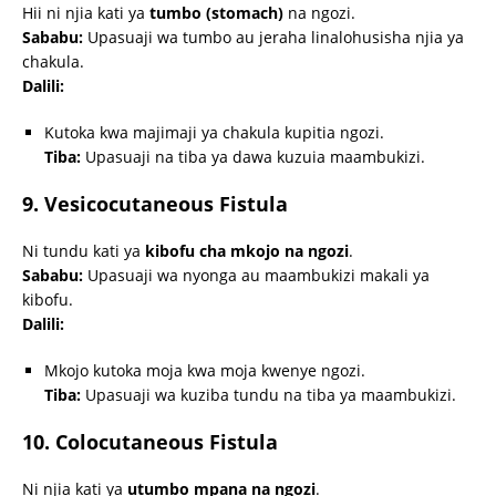
Hii ni njia kati ya
tumbo (stomach)
na ngozi.
Sababu:
Upasuaji wa tumbo au jeraha linalohusisha njia ya
chakula.
Dalili:
Kutoka kwa majimaji ya chakula kupitia ngozi.
Tiba:
Upasuaji na tiba ya dawa kuzuia maambukizi.
9. Vesicocutaneous Fistula
Ni tundu kati ya
kibofu cha mkojo na ngozi
.
Sababu:
Upasuaji wa nyonga au maambukizi makali ya
kibofu.
Dalili:
Mkojo kutoka moja kwa moja kwenye ngozi.
Tiba:
Upasuaji wa kuziba tundu na tiba ya maambukizi.
10. Colocutaneous Fistula
Ni njia kati ya
utumbo mpana na ngozi
.