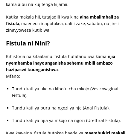
kama aibu na kujitenga kijamii.
Katika makala hii, tutajadili kwa kina
aina mbalimbali za
fistula
, maeneo zinapotokea, dalili zake, sababu, na jinsi
zinavyoweza kutibiwa.
Fistula ni Nini?
Kihistoria na kitaalamu, fistula hufafanuliwa kama
njia
nyembamba inayounganisha sehemu mbili ambazo
hazipaswi kuunganishwa
.
Mfano:
Tundu kati ya uke na kibofu cha mkojo (Vesicovaginal
Fistula).
Tundu kati ya puru na ngozi ya nje (Anal Fistula).
Tundu kati ya njia ya mkojo na ngozi (Urethral Fistula).
Kwa kawaida, fistula hutokea baada ya
maambukizi makali,