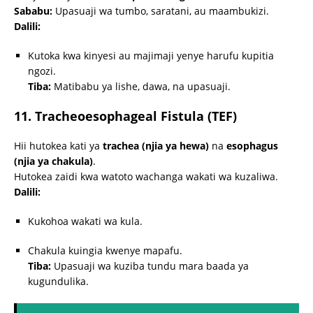
Sababu:
Upasuaji wa tumbo, saratani, au maambukizi.
Dalili:
Kutoka kwa kinyesi au majimaji yenye harufu kupitia
ngozi.
Tiba:
Matibabu ya lishe, dawa, na upasuaji.
11. Tracheoesophageal Fistula (TEF)
Hii hutokea kati ya
trachea (njia ya hewa)
na
esophagus
(njia ya chakula)
.
Hutokea zaidi kwa watoto wachanga wakati wa kuzaliwa.
Dalili:
Kukohoa wakati wa kula.
Chakula kuingia kwenye mapafu.
Tiba:
Upasuaji wa kuziba tundu mara baada ya
kugundulika.