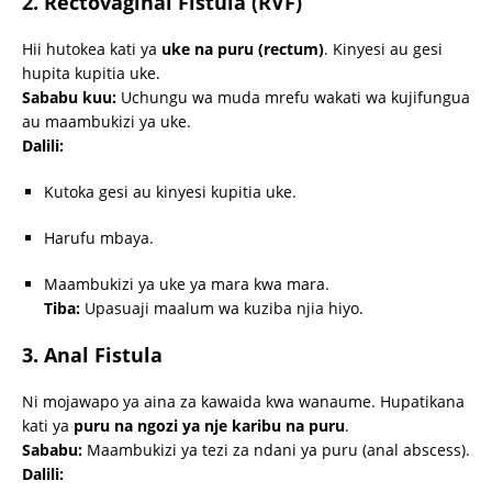
2. Rectovaginal Fistula (RVF)
Hii hutokea kati ya
uke na puru (rectum)
. Kinyesi au gesi
hupita kupitia uke.
Sababu kuu:
Uchungu wa muda mrefu wakati wa kujifungua
au maambukizi ya uke.
Dalili:
Kutoka gesi au kinyesi kupitia uke.
Harufu mbaya.
Maambukizi ya uke ya mara kwa mara.
Tiba:
Upasuaji maalum wa kuziba njia hiyo.
3. Anal Fistula
Ni mojawapo ya aina za kawaida kwa wanaume. Hupatikana
kati ya
puru na ngozi ya nje karibu na puru
.
Sababu:
Maambukizi ya tezi za ndani ya puru (anal abscess).
Dalili: